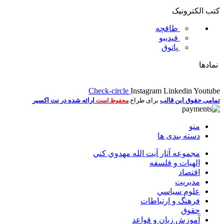
کتب الکترونیک
طاقچه
فیدیبو
پاتوق
نمادها
Check-circle
Instagram
Linkedin
Youtube
تمامی حقوق این قالب
برای طراح
ارائه شده در نت اکسیر
محفوظ است
منو
دسته بندی ها
مجموعه آثار آيت الله مهدوي كني
الهیات و فلسفه
اقتصاد
مديريت
علوم سياسي
فرهنگ و ارتباطات
حقوق
آموزش زبان و قواعد