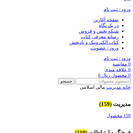
ورود / ثبت نام
صفحه آغازین
در یک نگاه
شبکه پخش و فروش
رسانه معرفی کتاب
کتاب الکترونیک و پادپخش
ورود / عضویت
ورود / ثبت نام
0
مقایسه
0
علاقه مندی
0
محصول
ریال
0
جستجو
خانه
مديريت
مالی اسلامی
مديريت
(159)
159 محصول
فرهنگ و ارتباطات
(210)