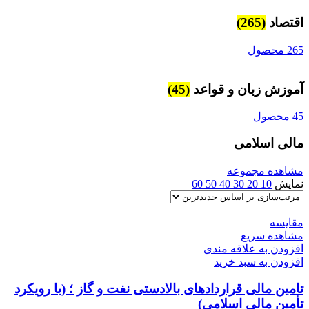
اقتصاد
(265)
265 محصول
آموزش زبان و قواعد
(45)
45 محصول
مالی اسلامی
مشاهده مجموعه
نمایش
10
20
30
40
50
60
مقایسه
مشاهده سریع
افزودن به علاقه مندی
افزودن به سبد خرید
تامین مالی قراردادهای بالادستی نفت و گاز ؛ (با رویکرد
تأمین مالی اسلامی)