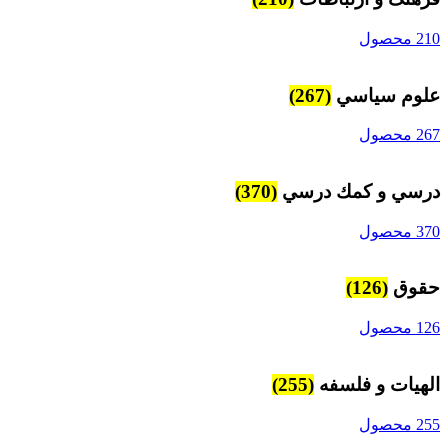
210 محصول
علوم سياسي
(267)
267 محصول
درسي و كمك درسي
(370)
370 محصول
حقوق
(126)
126 محصول
الهیات و فلسفه
(255)
255 محصول