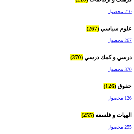
210 محصول
علوم سياسي
(267)
267 محصول
درسي و كمك درسي
(370)
370 محصول
حقوق
(126)
126 محصول
الهیات و فلسفه
(255)
255 محصول