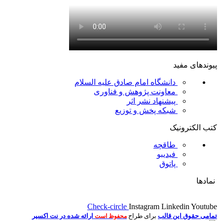
پیوندهای مفید
دانشگاه امام صادق علیه السلام
معاونت پژوهش و فناوری
پیشنهاد نشر اثر
شبکه پخش و توزیع
کتب الکترونیک
طاقچه
فیدیبو
پاتوق
نمادها
Check-circle
Instagram
Linkedin
Youtube
تمامی حقوق این قالب
برای طراح
ارائه شده در نت اکسیر
محفوظ است