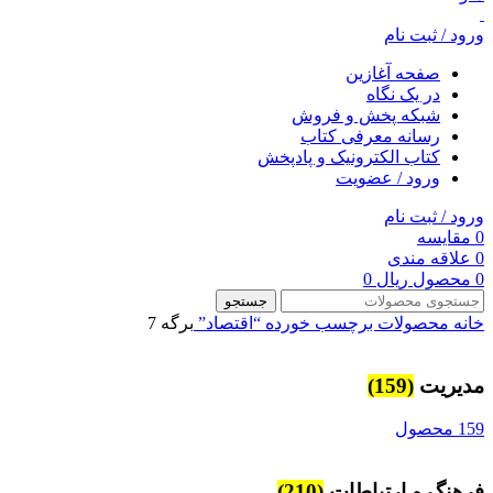
ورود / ثبت نام
صفحه آغازین
در یک نگاه
شبکه پخش و فروش
رسانه معرفی کتاب
کتاب الکترونیک و پادپخش
ورود / عضویت
ورود / ثبت نام
0
مقایسه
0
علاقه مندی
0
محصول
ریال
0
جستجو
خانه
محصولات برچسب خورده “اقتصاد”
برگه 7
مديريت
(159)
159 محصول
فرهنگ و ارتباطات
(210)