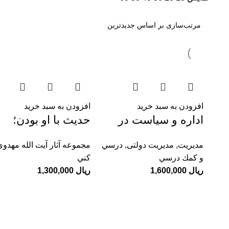
افزودن به سبد خرید
افزودن به سبد خرید
اداره و سیاست در
حدیث با او بودن؛
ایران؛ مطالعه
داستان های کوتاه از
مديريت
,
مدیریت دولتی
,
درسي
مجموعه آثار آيت الله مهدوي
بروکراسی در بستر
زندگی آیت الله
و كمك درسي
كني
سیاست 57-1320
مهدوی کنی ره
ریال
1,600,000
ریال
1,300,000