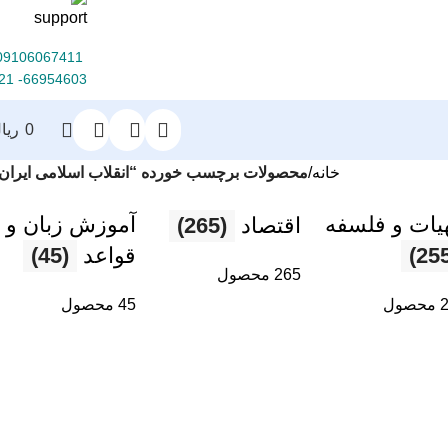
09106067411
66954603- 021
0
ریا
خانه
محصولات برچسب خورده “انقلاب اسلامی ایران
هیات و فلسفه
آموزش زبان و
اقتصاد
(265)
قواعد
(45)
265 محصول
ول
45 محصول