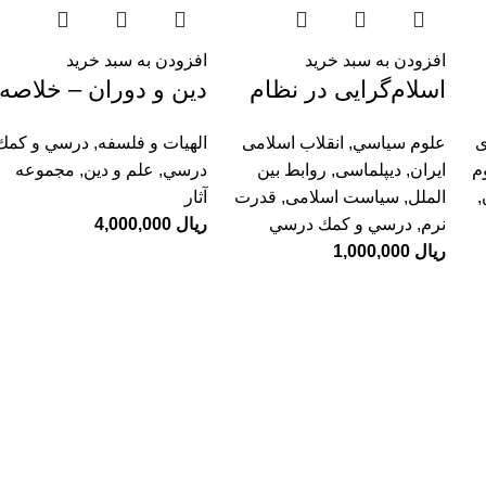
افزودن به سبد خرید
افزودن به سبد خرید
اسلام‌گرایی در نظام
دين و دوران – خلاصه
بین الملل؛ ره‌یافت‌ ها
آثار استاد شهيد
ی
علوم سياسي
,
انقلاب اسلامی
الهیات و فلسفه
,
درسي و كمك
و رویکرد‌ها
مرتضي مطهري
م
ایران
,
دیپلماسی
,
روابط بین
درسي
,
علم و دین
,
مجموعه
,
الملل
,
سیاست اسلامی
,
قدرت
آثار
نرم
,
درسي و كمك درسي
ریال
4,000,000
ریال
1,000,000