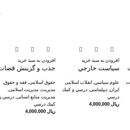
افزودن به سبد خرید
افزودن به سبد خرید
سياست خارجي
جذب و گزینش قضات
آمريكا در عصر جديد؛
(مطالعه تطبیقی در
ت
علوم سياسي
,
انقلاب اسلامی
حقوق اسلامی
,
فقه و حقوق
,
1900 تا 2020
فقه امامیه، حقوق
ایران
,
دیپلماسی
,
درسي و كمك
مديريت
,
مدیریت اسلامی
,
ایران و نظام های
درسي
مدیریت منابع انسانی
,
درسي و
قضایی منتخب)
ریال
4,000,000
كمك درسي
ریال
4,000,000