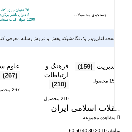
76 عنوان جایزه کتاب
5 عنوان ناشر برگزیده
1200 عنوان کتاب منتشرشده
صفحه آغازین
در یک نگاه
شبکه پخش و فروش
رسانه معرفی کت
فرهنگ و
علوم س
مديريت
(159)
ارتباطات
(267)
159 محصول
(210)
267 محصول
210 محصول
انقلاب اسلامی ایران
مشاهده مجموعه
نمایش
10
20
30
40
50
60