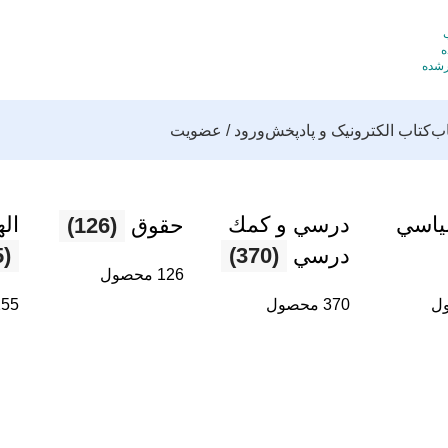
اب
کتاب الکترونیک و پادپخش
ورود / عضویت
ياسي
درسي و كمك
ال
حقوق
(126)
درسي
(370)
(255)
126 محصول
370 محصول
255 محص