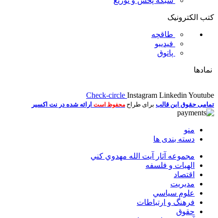
شبکه پخش و توزیع
کتب الکترونیک
طاقچه
فیدیبو
پاتوق
نمادها
Check-circle
Instagram
Linkedin
Youtube
تمامی حقوق این قالب
برای طراح
ارائه شده در نت اکسیر
محفوظ است
منو
دسته بندی ها
مجموعه آثار آيت الله مهدوي كني
الهیات و فلسفه
اقتصاد
مديريت
علوم سياسي
فرهنگ و ارتباطات
حقوق