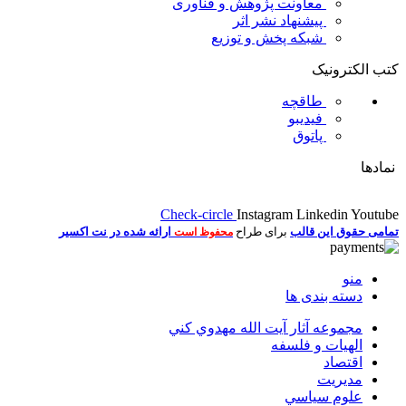
معاونت پژوهش و فناوری
پیشنهاد نشر اثر
شبکه پخش و توزیع
کتب الکترونیک
طاقچه
فیدیبو
پاتوق
نمادها
Check-circle
Instagram
Linkedin
Youtube
تمامی حقوق این قالب
برای طراح
ارائه شده در نت اکسیر
محفوظ است
منو
دسته بندی ها
مجموعه آثار آيت الله مهدوي كني
الهیات و فلسفه
اقتصاد
مديريت
علوم سياسي