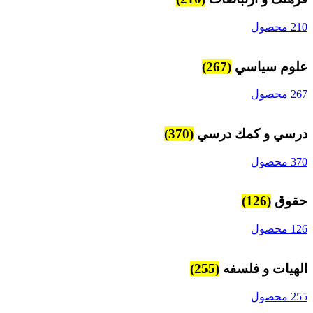
210 محصول
علوم سياسي
(267)
267 محصول
درسي و كمك درسي
(370)
370 محصول
حقوق
(126)
126 محصول
الهیات و فلسفه
(255)
255 محصول