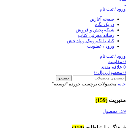
ورود / ثبت نام
صفحه آغازین
در یک نگاه
شبکه پخش و فروش
رسانه معرفی کتاب
کتاب الکترونیک و پادپخش
ورود / عضویت
ورود / ثبت نام
0
مقایسه
0
علاقه مندی
0
محصول
ریال
0
جستجو
خانه
محصولات برچسب خورده “توسعه”
مديريت
(159)
159 محصول
فرهنگ و ارتباطات
(210)