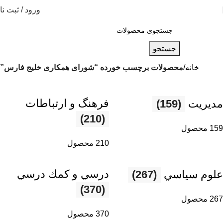
ورود / ثبت نا
جستجو
خانه
محصولات برچسب خورده “شورای همکاری خلیج فارس”
فرهنگ و ارتباطات
مديريت
(159)
(210)
159 محصول
210 محصول
درسي و كمك درسي
علوم سياسي
(267)
(370)
267 محصول
370 محصول