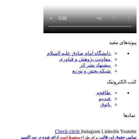
پیوندهای مفید
دانشگاه امام صادق علیه السلام
معاونت پژوهش و فناوری
پیشنهاد نشر اثر
شبکه پخش و توزیع
کتب الکترونیک
طاقچه
فیدیبو
پاتوق
نمادها
Check-circle
Instagram
Linkedin
Youtube
تمامی حقوق این قالب
برای طراح
ارائه شده در نت اکسیر
محفوظ است