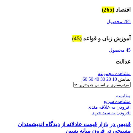
اقتصاد
(265)
265 محصول
آموزش زبان و قواعد
(45)
45 محصول
عدالت
مشاهده مجموعه
نمایش
10
20
30
40
50
60
مقایسه
مشاهده سریع
افزودن به علاقه مندی
افزودن به سبد خرید
قدیس در بازار قیمت عادلانه از دیدگاه اندیشمندان
مسیحی در قرون میانه پسین