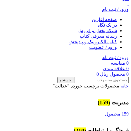
ورود / ثبت نام
صفحه آغازین
در یک نگاه
شبکه پخش و فروش
رسانه معرفی کتاب
کتاب الکترونیک و پادپخش
ورود / عضویت
ورود / ثبت نام
0
مقایسه
0
علاقه مندی
0
محصول
ریال
0
جستجو
خانه
محصولات برچسب خورده “عدالت”
مديريت
(159)
159 محصول
فرهنگ و ارتباطات
(210)