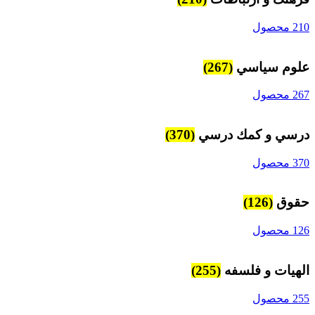
210 محصول
علوم سياسي
(267)
267 محصول
درسي و كمك درسي
(370)
370 محصول
حقوق
(126)
126 محصول
الهیات و فلسفه
(255)
255 محصول