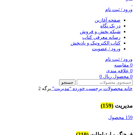
ورود / ثبت نام
صفحه آغازین
در یک نگاه
شبکه پخش و فروش
رسانه معرفی کتاب
کتاب الکترونیک و پادپخش
ورود / عضویت
ورود / ثبت نام
0
مقایسه
0
علاقه مندی
0
محصول
ریال
0
جستجو
خانه
محصولات برچسب خورده “مديريت”
برگه 2
مديريت
(159)
159 محصول
فرهنگ و ارتباطات
(210)