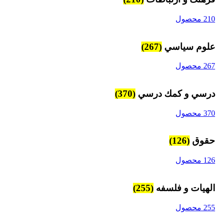
210 محصول
علوم سياسي
(267)
267 محصول
درسي و كمك درسي
(370)
370 محصول
حقوق
(126)
126 محصول
الهیات و فلسفه
(255)
255 محصول