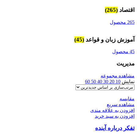
اقتصاد
(265)
265 محصول
آموزش زبان و قواعد
(45)
45 محصول
مديريت
مشاهده مجموعه
نمایش
10
20
30
40
50
60
مقایسه
مشاهده سریع
افزودن به علاقه مندی
افزودن به سبد خرید
تفكر درباره آينده