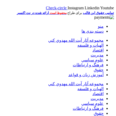
Check-circle
Instagram
Linkedin
Youtube
تمامی حقوق این قالب
برای طراح
ارائه شده در نت اکسیر
محفوظ است
منو
دسته بندی ها
مجموعه آثار آيت الله مهدوي كني
الهیات و فلسفه
اقتصاد
مديريت
علوم سياسي
فرهنگ و ارتباطات
حقوق
آموزش زبان و قواعد
مجموعه آثار آيت الله مهدوي كني
الهیات و فلسفه
اقتصاد
مديريت
علوم سياسي
فرهنگ و ارتباطات
حقوق