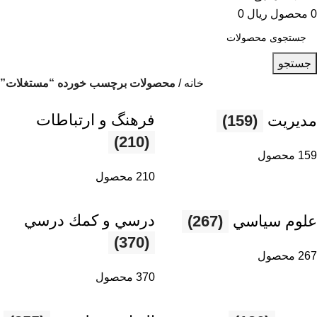
0
محصول
ریال
0
جستجو
خانه
محصولات برچسب خورده “مستغلات”
فرهنگ و ارتباطات
مديريت
(159)
(210)
159 محصول
210 محصول
درسي و كمك درسي
علوم سياسي
(267)
(370)
267 محصول
370 محصول