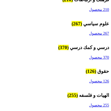
210 محصول
علوم سياسي
(267)
267 محصول
درسي و كمك درسي
(370)
370 محصول
حقوق
(126)
126 محصول
الهیات و فلسفه
(255)
255 محصول