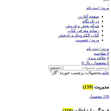
ورود / ثبت نام
صفحه آغازین
در یک نگاه
شبکه پخش و فروش
رسانه معرفی کتاب
کتاب الکترونیک و پادپخش
ورود / عضویت
ورود / ثبت نام
0
مقایسه
0
علاقه مندی
0
محصول
ریال
0
جستجو
خانه
محصولات برچسب خورده “گاز”
مديريت
(159)
159 محصول
فرهنگ و ارتباطات
(210)