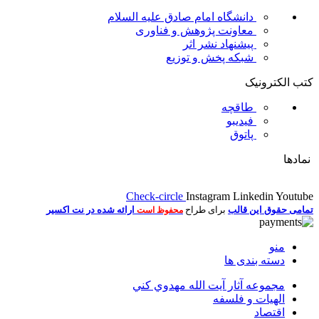
دانشگاه امام صادق علیه السلام
معاونت پژوهش و فناوری
پیشنهاد نشر اثر
شبکه پخش و توزیع
کتب الکترونیک
طاقچه
فیدیبو
پاتوق
نمادها
Check-circle
Instagram
Linkedin
Youtube
تمامی حقوق این قالب
برای طراح
ارائه شده در نت اکسیر
محفوظ است
منو
دسته بندی ها
مجموعه آثار آيت الله مهدوي كني
الهیات و فلسفه
اقتصاد