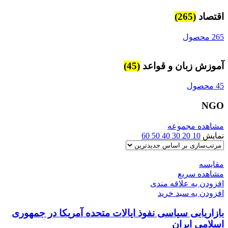
اقتصاد
(265)
265 محصول
آموزش زبان و قواعد
(45)
45 محصول
NGO
مشاهده مجموعه
نمایش
10
20
30
40
50
60
مقایسه
مشاهده سریع
افزودن به علاقه مندی
افزودن به سبد خرید
بازاریابی سیاسی نفوذ ایالات متحده آمریکا در جمهوری
اسلامی ایران