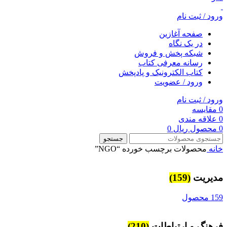
ورود / ثبت نام
صفحه آغازین
در یک نگاه
شبکه پخش و فروش
رسانه معرفی کتاب
کتاب الکترونیک و پادپخش
ورود / عضویت
ورود / ثبت نام
0
مقایسه
0
علاقه مندی
0
محصول
ریال
0
جستجو
خانه
محصولات برچسب خورده “NGO”
مديريت
(159)
159 محصول
فرهنگ و ارتباطات
(210)