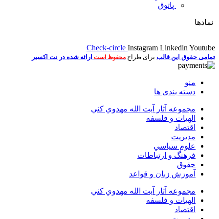
پاتوق
نمادها
Check-circle
Instagram
Linkedin
Youtube
تمامی حقوق این قالب
برای طراح
ارائه شده در نت اکسیر
محفوظ است
منو
دسته بندی ها
مجموعه آثار آيت الله مهدوي كني
الهیات و فلسفه
اقتصاد
مديريت
علوم سياسي
فرهنگ و ارتباطات
حقوق
آموزش زبان و قواعد
مجموعه آثار آيت الله مهدوي كني
الهیات و فلسفه
اقتصاد
مديريت