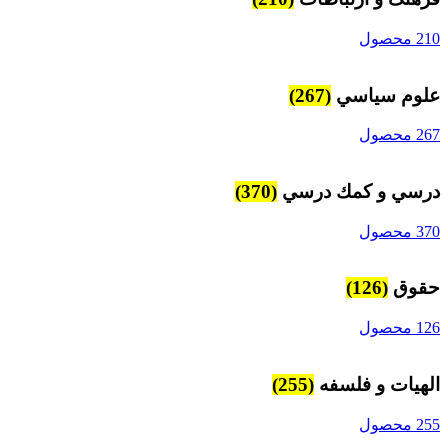
210 محصول
علوم سياسي
(267)
267 محصول
درسي و كمك درسي
(370)
370 محصول
حقوق
(126)
126 محصول
الهیات و فلسفه
(255)
255 محصول