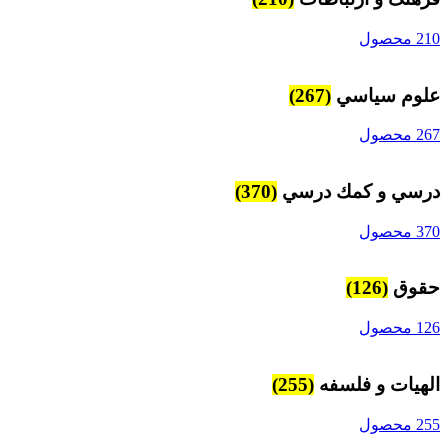
210 محصول
علوم سياسي
(267)
267 محصول
درسي و كمك درسي
(370)
370 محصول
حقوق
(126)
126 محصول
الهیات و فلسفه
(255)
255 محصول