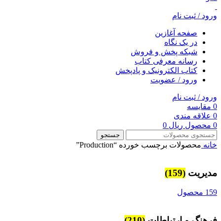
ورود / ثبت نام
صفحه آغازین
در یک نگاه
شبکه پخش و فروش
رسانه معرفی کتاب
کتاب الکترونیک و پادپخش
ورود / عضویت
ورود / ثبت نام
0
مقایسه
0
علاقه مندی
0
محصول
ریال
0
جستجو
خانه
محصولات برچسب خورده “Production”
مديريت
(159)
159 محصول
فرهنگ و ارتباطات
(210)