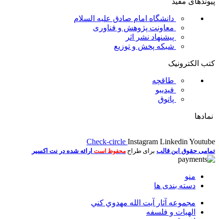
پیوندهای مفید
دانشگاه امام صادق علیه السلام
معاونت پژوهش و فناوری
پیشنهاد نشر اثر
شبکه پخش و توزیع
کتب الکترونیک
طاقچه
فیدیبو
پاتوق
نمادها
Check-circle
Instagram
Linkedin
Youtube
تمامی حقوق این قالب
برای طراح
ارائه شده در نت اکسیر
محفوظ است
منو
دسته بندی ها
مجموعه آثار آيت الله مهدوي كني
الهیات و فلسفه