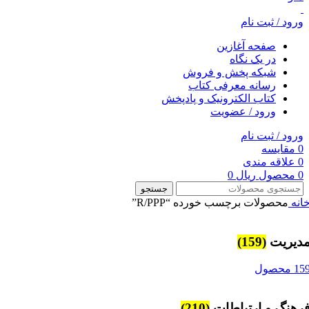
ورود / ثبت نام
صفحه آغازین
در یک نگاه
شبکه پخش و فروش
رسانه معرفی کتاب
کتاب الکترونیک و پادپخش
ورود / عضویت
ورود / ثبت نام
0
مقایسه
0
علاقه مندی
0
محصول
ریال
0
جستجو
انه
محصولات برچسب خورده “R/PPP”
ديريت
(159)
15 محصول
رهنگ و ارتباطات
(210)