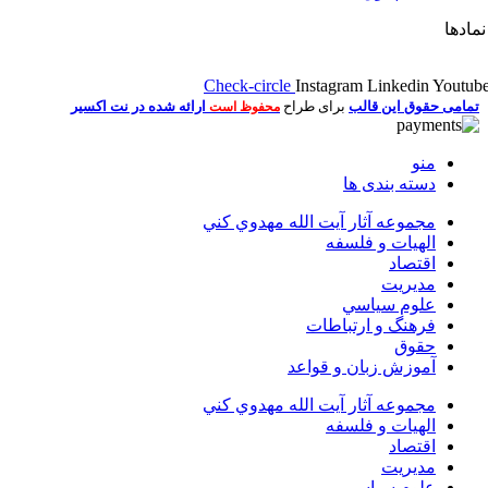
مادها
Check-circle
Instagram
Linkedin
Youtub
تمامی حقوق این قالب
برای طراح
ارائه شده در نت اکسیر
محفوظ است
منو
دسته بندی ها
مجموعه آثار آيت الله مهدوي كني
الهیات و فلسفه
اقتصاد
مديريت
علوم سياسي
فرهنگ و ارتباطات
حقوق
آموزش زبان و قواعد
مجموعه آثار آيت الله مهدوي كني
الهیات و فلسفه
اقتصاد
مديريت
علوم سياسي