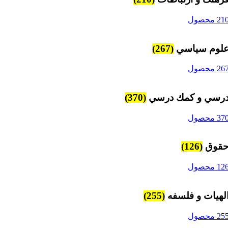
21 محصول
لوم سياسي
(267)
26 محصول
رسي و كمك درسي
(370)
37 محصول
قوق
(126)
12 محصول
لهیات و فلسفه
(255)
25 محصول