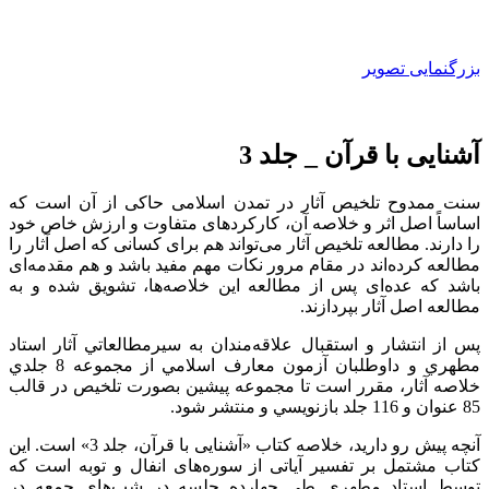
بزرگنمایی تصویر
آشنايی‌ با قرآن‌ _ جلد 3
سنت ممدوح تلخیص آثار در تمدن اسلامی حاکی از آن است که
اساساً اصل اثر و خلاصه‌ آن، کارکردهای متفاوت و ارزش خاص خود
را دارند. مطالعه تلخيص آثار می‌‌تواند هم برای کسانی که اصل آثار را
مطالعه کرده‌اند در مقام مرور نکات مهم مفید باشد و هم مقدمه‌ای
باشد که عده‌ای پس از مطالعه‌ این خلاصه‌ها، تشویق شده و به
مطالعه‌ اصل آثار بپردازند.
پس از انتشار و استقبال علاقه‌مندان به سيرمطالعاتي آثار استاد
مطهري و داوطلبان آزمون معارف اسلامي از مجموعه 8 جلدي
خلاصه آثار، مقرر است تا مجموعه پيشين بصورت تلخيص در قالب
85 عنوان و 116 جلد بازنويسي و منتشر شود.
آنچه پیش رو دارید، خلاصه‌ کتاب «آشنایی با قرآن، جلد 3» است. این
کتاب مشتمل بر تفسیر آیاتی از سوره‌های انفال و توبه است که
توسط استاد مطهری طی چهارده جلسه در شب‌های جمعه در