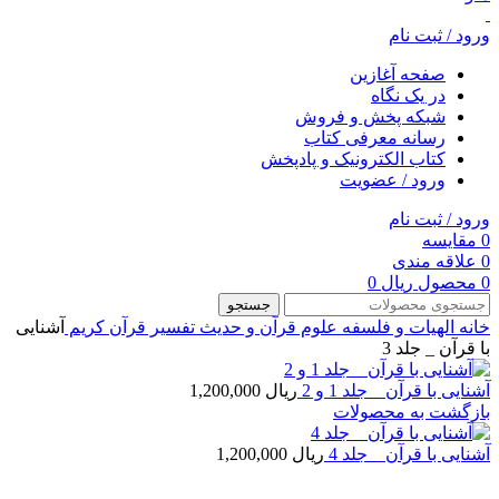
ورود / ثبت نام
صفحه آغازین
در یک نگاه
شبکه پخش و فروش
رسانه معرفی کتاب
کتاب الکترونیک و پادپخش
ورود / عضویت
ورود / ثبت نام
0
مقایسه
0
علاقه مندی
0
محصول
ریال
0
جستجو
خانه
الهیات و فلسفه
علوم قرآن و حدیث
تفسیر قرآن کریم
آشنايی‌
با قرآن‌ _ جلد 3
آشنايی‌ با قرآن‌ _ جلد 1 و 2
ریال
1,200,000
بازگشت به محصولات
آشنايی‌ با قرآن‌ _ جلد 4
ریال
1,200,000