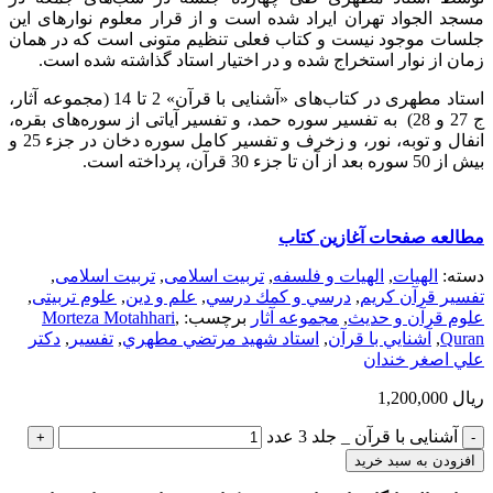
مسجد الجواد تهران ایراد شده است و از قرار معلوم نوارهای این
جلسات موجود نیست و کتاب فعلی تنظیم متونی است که در همان
زمان از نوار استخراج شده و در اختیار استاد گذاشته شده است.
استاد مطهری در کتاب‌های «آشنایی با قرآن» 2 تا 14 (مجموعه آثار،
ج 27 و 28) به تفسیر سوره‌ حمد، و تفسیر آیاتی از سوره‌های بقره،
انفال و توبه، نور، و زخرف و تفسیر کامل سوره‌ دخان در جزء 25 و
بیش از 50 سوره‌ بعد از آن تا جزء 30 قرآن، پرداخته است.
مطالعه صفحات آغازين كتاب
دسته:
الهيات
,
الهیات و فلسفه
,
تربیت اسلامی
,
تربیت اسلامی
,
تفسیر قرآن کریم
,
درسي و كمك درسي
,
علم و دین
,
علوم تربیتی
,
علوم قرآن و حدیث
,
مجموعه آثار
برچسب:
,
Morteza Motahhari
Quran
,
آشنايي با قرآن
,
استاد شهيد مرتضي مطهري
,
تفسير
,
دكتر
علي اصغر خندان
ریال
1,200,000
آشنايی‌ با قرآن‌ _ جلد 3 عدد
افزودن به سبد خرید