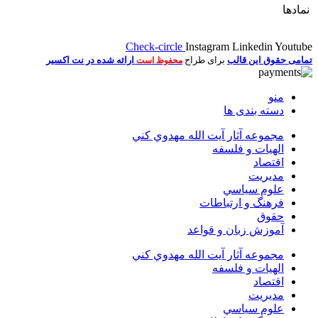
نمادها
Check-circle
Instagram
Linkedin
Youtube
تمامی حقوق این قالب
برای طراح
ارائه شده در نت اکسیر
محفوظ است
منو
دسته بندی ها
مجموعه آثار آيت الله مهدوي كني
الهیات و فلسفه
اقتصاد
مديريت
علوم سياسي
فرهنگ و ارتباطات
حقوق
آموزش زبان و قواعد
مجموعه آثار آيت الله مهدوي كني
الهیات و فلسفه
اقتصاد
مديريت
علوم سياسي