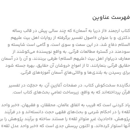
فهرست عناوین
کتاب ارجمند «از دریا به آسمان» که چند سالی پیش در قالب رساله
دکتری، و با عنوان «اصول تفسیر برگرفته از روایات اهل بیت علیهم
السلام دفاع شد، در این سمت و سوی است، و گامی است شایسته و
سودمند در گستره مطالعات قرآنی. به واقع نویسنده می‌کوشند از
معارف دریاوارِ اهل بیت (علیهم السلام) طرفی بربندند، و آن را در آسمان
حقایق قرآنی بنمایانند، تا از امواج خروشان آن حقایق، بهره جسته‌ شود
برای رسیدن به بلندی‌ها و والائی‌هایِ آسمان آموزه‌های قرآنی.
نگارنده سخت‌کوش کتاب، در صفحات آغازینِ آن، به حجیّت در تفسیر
قرآن پرداخته‌اند که به واقع، زیرساخت تمامیِ بحث‌های کتاب است.
یاد کردنی است که قریب به اتفاق عالمان، محققان، و فقیهان، «خبر واحد
ثقه» را در احکام شرعی و بحث‌های فقهی حجت دانسته‌اند و در فرآیند
پژوهش، «احادیث غیرِ متواترِ ثقه» را مستند ساخته و برآیند پژوهش را بر
آنها استوار کرده‌اند، و اکنون پرسش جدی است که «خبر واحد عدل ثقه»