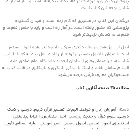
پژوهش دیگران و گرچه هنوز قالب کتاب نگرفته باشد، و … از امتیازات
شایان توجه این کتاب است.
بی‌گمان این کتاب در مسیری که گام زده است، و میدان گسترده
پژوهشی که حضور یافته است، در آغاز راه است و باید با حضور قلم‌ها و
قدم‌ها به کمالش نزدیک‌تر شود.
اصل این پژوهش، رساله دکتریِ سرکار خانم دکتر زهره اخوان مقدم
است با عنوان «اصول تفسیر برگرفته از روایات اهل بیت :» که با تلاشی
شایسته، و راهنمائی‌های استادان ارجمند دانشگاه امام صادق علیه
السلام سامان یافت و اینک با اندکی بازنگری و بازنگاری در قالب کتاب به
جستجوگرانِ معارف قرآنی عرضه می‌شود.
مطالعه ۳۵ صفحه آغازین کتاب
دسته:
آموزش زبان و قواعد
,
الهيات
,
تفسیر قرآن کریم
,
درسي و كمك
درسي
,
علوم قرآن و حدیث
برچسب:
اخبار متعارض
,
ارتباط بینامتنی
,
استنطاق
,
اصول تفسیر
,
اصول وضعی
,
امیرالمومنین علیه السلام
,
تأویل
,