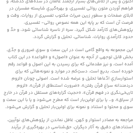
اکنون و پس از تلاش‌های بسیار ارجمند عالمان در سده‌های گذشته، و
فراهم آوردن متون روائی تفسیری، و بهره‌گیریِ شایسته مفسران در
لابلای صفحات و سطورِ زرین میراث مکتوب تفسیری از روایات، وقت و
فرصت آن است که بر پایه این همه نصوصِ روائی‌- تفسیری،
پژوهش‌های کارآمد شکل گیرد، سره از ناسره شناسائی شود، و حدّ و
حدود کارآمدیِ روایات، شناسائی، تحلیل و گزارش گردد.
این مجموعه به واقع گامی است در این سمت و سویِ ضروری و جدّی.
بخش قابل توجهی از آنچه به عنوان «اصول» و «قواعد» در این کتاب
آمده است، و نیز مقدماتی که برای رسیدن به این اصول و قواعد رقم
خورده است، بدیع است، دستِ‌کم در موارد و نمونه‌هائی که برای
استوارسازیِ ادّعاها تحلیل و عرضه شده است. اصولی چونان «لزوم
دردمندانه سراغ قرآن رفتن»، «ضرورت استنطاق از قرآن»، «لزوم
تاریخی‌نگری در فهم قرآن»، «حجیت گزاره‌های مستقل در قرآن در خارج
از سیاق»، و‌… یا برای اولین‌بار است که مطرح می‌شود و یا با این سمت و
سوی و محتوا و استناد و نمونه برای اولین‌بار تحلیل و گزارش می‌شود.
مراجعه به مصادر استوار و کهن، غافل نماندن از پژوهش‌های نوآیین،
استنادهای دقیق به آثار دیگران، حق‌شناسی در بهره‌گیری از برآیند