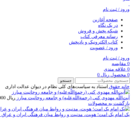
ورود / ثبت نام
صفحه آغازین
در یک نگاه
شبکه پخش و فروش
رسانه معرفی کتاب
کتاب الکترونیک و پادپخش
ورود / عضویت
ورود / ثبت نام
0
مقایسه
0
علاقه مندی
0
محصول
ریال
0
جستجو
خانه
حقوق
استناد به سیاست‌های کلی نظام در دیوان عدالت اداری
آیت‌اللّه مهدوی کنی (رحمة‌اللّه‌عليه) و جامعه روحانیت مبارز
ریال
4,300,000
بازگشت به محصولات
یک امام یک امت؛ هویت، مدنیت و روابط میان فرهنگی ایران و عراق د