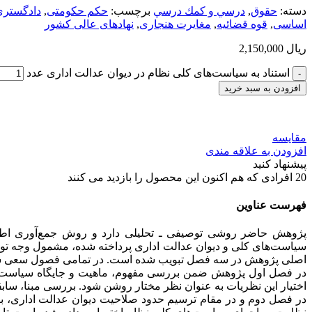
دسته:
حقوق
,
درسي و كمك درسي
برچسب:
حکم حکومتی
,
دادگستری
اساسی
,
قوه قضائیه
,
مغایرت هنجاری
,
نهادهای عالی کشور
ریال
2,150,000
استناد به سیاست‌های کلی نظام در دیوان عدالت اداری عدد
افزودن به سبد خرید
مقایسه
افزودن به علاقه مندی
پیشنهاد کنید
20
افرادی که هم اکنون این محصول را بازدید می کنند
فهرست عناوین
پژوهش حاضر روشی توصیفی ـ تحلیلی دارد و روش جمع‌آوری اطل
سیاست‌های کلی و دیوان عدالت اداری پرداخته شده، مشمول وجه توص
اصلی پژوهش در سه فصل تبویب شده است. در تمامی فصول سعی شده 
در فصل اول پژوهش ضمن بررسی مفهوم، ماهیت و جایگاه سیاست‌های 
اختیار این نظریات به عنوان نظر مختار روشن شود. بررسی مبنا، سا
در فصل دوم و در مقام ترسیم حدود صلاحیت دیوان عدالت اداری، با