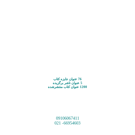
76 عنوان جایزه کتاب
5 عنوان ناشر برگزیده
1200 عنوان کتاب منتشرشده
09106067411
66954603- 021