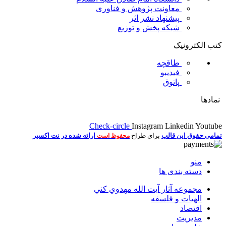
معاونت پژوهش و فناوری
پیشنهاد نشر اثر
شبکه پخش و توزیع
کتب الکترونیک
طاقچه
فیدیبو
پاتوق
نمادها
Check-circle
Instagram
Linkedin
Youtube
تمامی حقوق این قالب
برای طراح
ارائه شده در نت اکسیر
محفوظ است
منو
دسته بندی ها
مجموعه آثار آيت الله مهدوي كني
الهیات و فلسفه
اقتصاد
مديريت