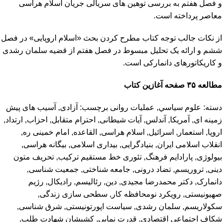
و فصل هفتم به بررسی توهین های سریالی جریان اسلام هراسی
معاصر پرداخته است.
از نکات جالب توجه کتاب مطرح کردن بحث «اسلام اروپایی» در فصل
ششم و ارائه یک تحلیل مبسوط در فصل هفتم از قضیه سلمان رشدی
و کاریکاتورهای دانمارکی است.
مطالعه ۳۵ صفحه آغازین کتاب
دسته:
علوم سياسي
,
عملیات روانی
برچسب:
آزادی
,
آسیب های پیش
زمینه ای
,
آمریکا
,
آندلس
,
آیات شیطانی
,
احترام متقابل
,
احزاب
,
ارتداد
,
اروپا
,
استعمار
,
اسرائیل
,
اسلام هراسی
,
القاعده
,
امام خمینی ره
,
انقلاب اسلامی ایران
,
بنیادگرایی
,
بیداری اسلامی
,
بیگانه هراسی
,
بیولوژی
,
پارادایم فرهنگ
,
تئوری خط مستقیم ترکیب
,
تحریف متون
دینی
,
تروریسم
,
تضاد درونی
,
جامعه شناختی
,
جمعیت شناسی
,
دانمارک
,
دکتر محمدرضا مجیدی
,
دین
,
رئالیسم
,
رادیکال
,
رژیم
صهیونیستی
,
رویکرد نومحافظه کار
,
سطحی سازی زندگی
,
سکولاریسم
,
سلمان رشدی
,
سیاست اپورتونیستی
,
شرق شناسی
,
شکاف اجتماعی اقتصادی
,
قدرت نمایی
,
کشیشان شهادت طلب
,