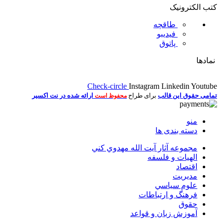
کتب الکترونیک
طاقچه
فیدیبو
پاتوق
نمادها
Check-circle
Instagram
Linkedin
Youtube
تمامی حقوق این قالب
برای طراح
ارائه شده در نت اکسیر
محفوظ است
منو
دسته بندی ها
مجموعه آثار آيت الله مهدوي كني
الهیات و فلسفه
اقتصاد
مديريت
علوم سياسي
فرهنگ و ارتباطات
حقوق
آموزش زبان و قواعد