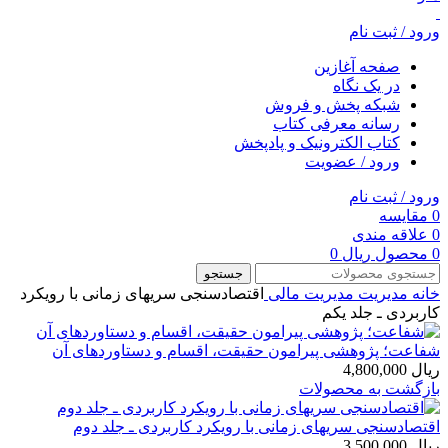
ورود / ثبت نام
صفحه آغازین
در یک نگاه
شبکه پخش و فروش
رسانه معرفی کتاب
کتاب الکترونیک و پادپخش
ورود / عضویت
ورود / ثبت نام
0
مقایسه
0
علاقه مندی
0
محصول
ریال
0
جستجو
خانه
مديريت
مدیریت مالی
اقتصادسنجی سریهای زمانی با رویکرد
کاربردی ـ جلد یکم
شفاعت؛ پژوهشی پیرامون حقیقت، اقسام و دستاوردهای آن
ریال
4,800,000
بازگشت به محصولات
اقتصادسنجی سریهای زمانی با رویکرد کاربردی ـ جلد دوم
ریال
3,500,000