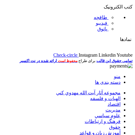
کتب الکترونیک
طاقچه
فیدیبو
پاتوق
نمادها
Check-circle
Instagram
Linkedin
Youtube
تمامی حقوق این قالب
برای طراح
ارائه شده در نت اکسیر
محفوظ است
منو
دسته بندی ها
مجموعه آثار آيت الله مهدوي كني
الهیات و فلسفه
اقتصاد
مديريت
علوم سياسي
فرهنگ و ارتباطات
حقوق
آموزش زبان و قواعد