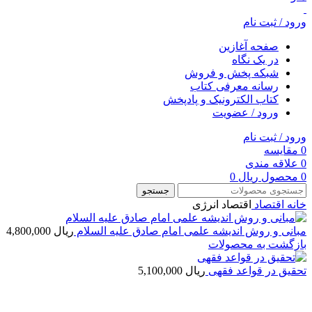
ورود / ثبت نام
صفحه آغازین
در یک نگاه
شبکه پخش و فروش
رسانه معرفی کتاب
کتاب الکترونیک و پادپخش
ورود / عضویت
ورود / ثبت نام
0
مقایسه
0
علاقه مندی
0
محصول
ریال
0
جستجو
خانه
اقتصاد
اقتصاد انرژی
مبانی و روش انديشه علمی امام صادق علیه السلام
ریال
4,800,000
بازگشت به محصولات
تحقیق در قواعد فقهی
ریال
5,100,000