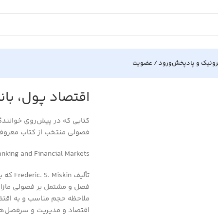
رونیک و پادپخش
ورود / عضویت
اقتصاد پول، بانك
کتابي که در پيش‌روي خوانندگان
فصولي منتخب از کتاب معروف «ا
nking and Financial Markets
فصل و مشتمل بر فصولي مازاد ب
ملاحظه حجم مناسب و به اقت
اقتصاد و مديريت و سرفصل‌ه