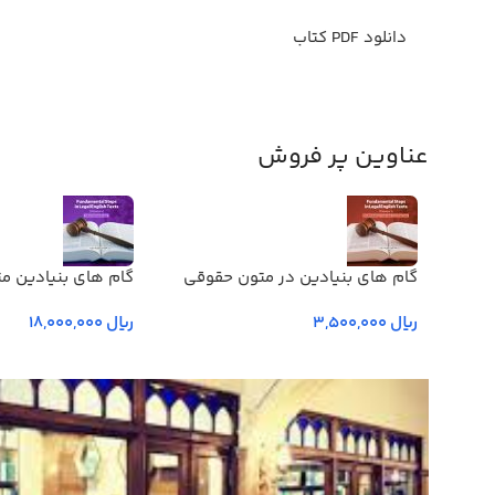
دانلود PDF كتاب
عناوین پر فروش
گام های بنیادین در متون حقوقي
گام های بنیادین م
انگليسي- جلد يكم
چهارم و پنجم
ریال
ریال