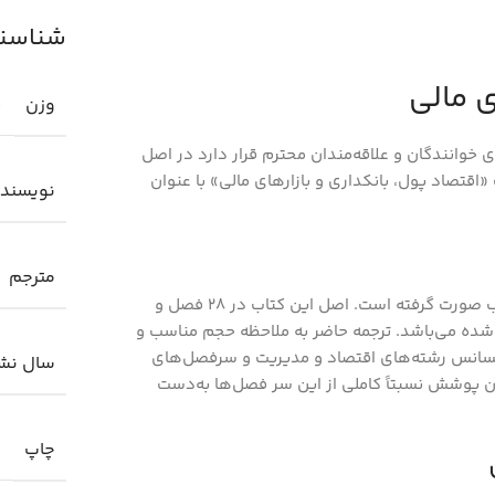
شناسنام
ي مالي
وزن
0
ي خوانندگان و علاقه‌مندان محترم قرار دارد در اصل
«اقتصاد پول، بانکداري و بازارهاي مالي» با عنوان
نویسند
مترجم
تأليف Frederic. S. Miskin که بر اساس نسخه ششم اين کتاب صورت گرفته است. اصل اين کتاب در 28 فصل و
ه شده مي‌باشد. ترجمه حاضر به ملاحظه حجم مناسب و
يسانس رشته‌هاي اقتصاد و مديريت و سرفصل‌هاي
سال نش
پوشش نسبتاً کاملي از اين سر فصل‌ها به‌دست
چاپ