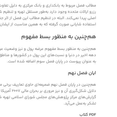
مطالب فصل مربوط به بانکداري و بانک مرکزي به دليل تفاوت 
رزرو ايالات متحده وجود دارد به‌طور مستقل تهيه و تنظيم ش
اصلي پيدا نمي‌کند. البته در تنظيم مطالب اين فصل از اثر ج
استفاده شاياني صورت گرفته که به همين مناسبت از ايشان
هم‌چنين به منظور بسط مفهوم
هم‌چنين به منظور بسط مفهوم عرضه پول و نيز وضعيت عرضه
دهه اخير در دنيا و نسبت‌هاي اين پول در کشورها و مناطق 
به عنوان پيوست در پايان فصل سوم اضافه شده است.
ايان فصل نهم
هم‌چنين در پايان فصل نهم ضميمه‌اي حاوي تعاريف برخي مفا
دلايل شکل‌گير
گزارش‌هاي مرکز پژوهش‌هاي مجلس شوراي اسلامي تهيه شده 
تشکر به‌عمل مي‌آيد.
PDF كتاب