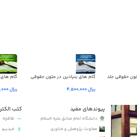
تون حقوقی جلد
گام های بنیادین در متون حقوقي
گام های 
انگليسي- جلد دوم
انگليسي-
ریال
ریال
پیوندهای مفید
کتب الکتر
دانشگاه امام صادق علیه السلام
طاقچه
معاونت پژوهش و فناوری
فیدیبو