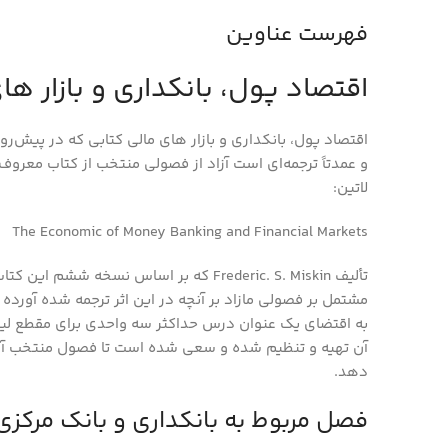
فهرست عناوین
اقتصاد پول، بانكداري و بازار ها
اقتصاد پول، بانكداري و بازار هاي مالي کتابي که در پيش‌رو
و عمدتاً ترجمه‌اي است آزاد از فصولي منتخب از کتاب معروف 
لاتين:
The Economic of Money Banking and Financial Markets
مشتمل بر فصولي مازاد بر آنچه در اين اثر ترجمه شده آورد
به اقتضاي يک عنوان درس حداکثر سه واحدي براي مقطع ل
آن تهيه و تنظيم شده و سعي شده است تا فصول منتخب آن 
دهد.
فصل مربوط به بانکداري و بانک مرکزي