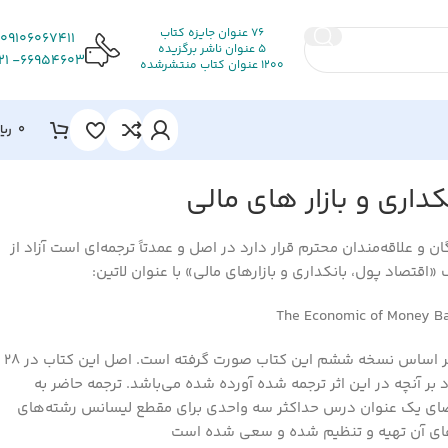
76 عنوان جایزه کتاب
09106067411
5 عنوان ناشر برگزیده
66954603- 021
1200 عنوان کتاب منتشرشده
0
ریا
داري و بازار هاي مالي
 و علاقه‌مندان محترم قرار دارد در اصل و عمدتاً ترجمه‌اي است آزاد از
قتصاد پول، بانکداري و بازارهاي مالي» با عنوان لاتين:
The Economic of Money Ba
تأليف Frederic. S. Miskin که بر اساس نسخه ششم اين کتاب صورت گرفته است. اصل اين کتاب در 28
ر آنچه در اين اثر ترجمه شده آورده شده مي‌باشد. ترجمه حاضر به
ضاي يک عنوان درس حداکثر سه واحدي براي مقطع ليسانس رشته‌هاي
اي آن تهيه و تنظيم شده و سعي شده است