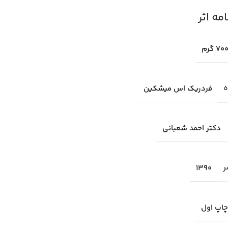
ه اثر
70 گرم
ه
فردريك اس ميشكين
دكتر احمد شعباني
ر
1390
چاپ اول