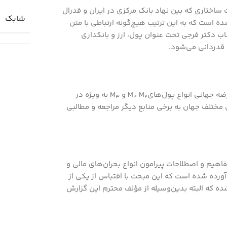
ساختاري که بين نهاد بانک مرکزي در ايران و فدرال
شابك
ده است که به اين ترتيب هيچ‌گونه ارتباطي با متن
ناب دکتر فرجي تحت عنوان پول، ارز و بانکداري
 قدرداني مي‌شود.
 جهاني انواع پول‌هايM
، M
و M
به ويژه در
3
1
2
مختلف جهان به برخي منابع ديگر مراجعه و مطالبي
هيم و اصطلاحات پيرامون انواع بحران‌هاي مالي و
ي آن و نيز مروري بر بحران مالي 2007 آمريکا آورده شده است که اين مبحث با اقتباس از يکي از
که البته بدين‌وسيله از مؤلف محترم اين گزارش