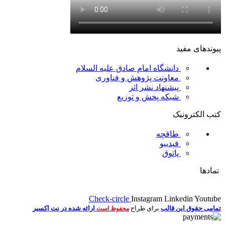
پیوندهای مفید
دانشگاه امام صادق علیه السلام
معاونت پژوهش و فناوری
پیشنهاد نشر اثر
شبکه پخش و توزیع
کتب الکترونیک
طاقچه
فیدیبو
پاتوق
نمادها
Check-circle
Instagram
Linkedin
Youtube
تمامی حقوق این قالب
برای طراح
ارائه شده در نت اکسیر
محفوظ است