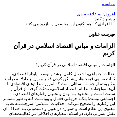
مقایسه
افزودن به علاقه مندی
پیشنهاد کنید
11
افرادی که هم اکنون این محصول را بازدید می کنند
فهرست عناوین
الزامات و مباني اقتصاد اسلامي در قرآن
كريم
الزامات و مباني اقتصاد اسلامي در قرآن كريم ؛
ﻋﺪاﻟﺖ اﺟﺘﻤﺎﻋﻰ، اﺷﺘﻐﺎل ﻛﺎﻣﻞ، رﺷﺪ و ﺗﻮﺳﻌﻪ ﭘﺎﻳﺪار اﻗﺘﺼﺎدي،
ﺛﺒـﺎت ﻧﺴـﺒﻰ ﻗﻴﻤﺖﻫﺎ، رﻳﺸﻪﻛﻦ ﻛﺮدن ﻓﻘـﺮ و ﺗﻮزﻳـﻊ ﻋﺎدﻻﻧـﻪ درآﻣـﺪ
و ﺛـﺮوت، از ﺟﻤﻠـﻪ ﻣﺴﺎﺋﻠﻰ اﺳﺖ ﻛﻪ اﻣﺮوزه ﻧﻈﺎمﻫﺎي اﻗﺘﺼﺎدي ﺑﺎ
آنﻫﺎ ﻣﻮاﺟﻪاﻧـﺪ. ﻧﻈـﺎم اﻗﺘﺼـﺎد اﺳﻼﻣﻰ، ﻧﺸﺌﺖ ﮔﺮﻓﺘﻪ از ﻗﺮآن و
ﺳـﻨﺖ اﺳـﺖ و ﻣﺤـﺪود ﺑـﻪ ﺑﻴـﺎن و ﺗﺤﻠﻴـﻞ رﻓﺘﺎرﻫﺎي اﻗﺘﺼﺎدي ـ
اﺟﺘﻤﺎﻋﻰ ﻧﻴﺴﺖ؛ ﺑﻠﻜـﻪ ﺟﺮﻳـﺎﻧﻰ ﻓﻌـﺎل و ﭘﻮﻳﺎﺳـﺖ ﻛـﻪ ﺑﻪﻃﻮر ﻣﺴﺘﻤﺮ
اﻳﻦ رﻓﺘﺎرﻫﺎ را ﺗﺼﺤﻴﺢ ﻣﻰﻛﻨﺪ. اﺧﻼﻗﻴﺎت اﺳـﻼﻣﻰ، ﺳﺮﭼﺸـﻤﻪ ﺗﻐﺬﻳﻪ
ﻣﻌﻨﻮي اﻳﻦ ﻧﻈﺎم اﺳﺖ و ﻫﻤﻮاره در ﺗﻌﻴﻴﻦ و دﺳﺖﻳﺎﺑﻰ ﺑـﻪ اﻫـﺪاف آن
ﻧﻘﺶ ﺑﺴﺰاﻳﻰ دارد. در اﺳﻼم، ﻣﻌﻴﺎرﻫﺎي اﺧﻼﻗﻰ ﺑـﺮ ﻓﻌﺎﻟﻴـﺖﻫـﺎي