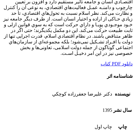
اﻗﺘﺼـﺎدي اﻧﺴﺎن و ﺟﺎﻣﻌﻪ ﺗﺄﺛﻴﺮ ﻣﺴﺘﻘﻴﻢ دارد و اﻓﺰون ﺑﺮ ﺗﻌﻴﻴﻦ
ﭼﺎرﭼﻮب و داﻣﻨـﻪ ﻋﻤـﻞ ﻓﻌﺎﻟﻴﺖﻫﺎي اﻗﺘﺼﺎدي، ﺑﻪ ﻧﻮﻋﻰ آن را ﻛﻨﺘﺮل
و ﻧﻈﺎرت ﻣﻰﻛﻨﺪ. ﻧﻈﺮ اﺳﻼم ﻧﺴﺒﺖ ﺑﻪ ﺗﺤﻮلﻫﺎي اﻗﺘﺼﺎدي، ﺗﺎ ﺣﺪ
زﻳﺎدي ﺣـﺎﻛﻰ از اراده و اﺧﺘﻴﺎر اﻧﺴﺎن اﺳﺖ. از ﻃﺮف دﻳﮕﺮ ﺟﺎﻣﻌﻪ ﻧﻴﺰ
ﺧـﻮد ﻣﻮﺟـﻮدي ﭘﻮﻳـﺎ و داراي ﺣﺮﻛﺖ اﺳﺖ ﻛﻪ ﺑﻪ ﺳﻮي ﻗﻮاﻧﻴﻦ ازﻟﻰ و
ﺛﺎﺑﺖ ﻃﺒﻴﻌﺖ ﺣﺮﻛﺖ ﻣﻰﻛﻨﺪ. اﻳﻦ دو ﻣﻜﻤﻞ ﻳﻜﺪﻳﮕﺮﻧﺪ؛ ﺣﺘﻰ اﮔﺮ در
ﻇﺎﻫﺮ ﻣﺘﻨﺎﻗﺾ ﺑﺎﺷﻨﺪ. در ﻧﻈﺎم اﻗﺘﺼﺎدي اﺳﻼم، ﻗﺪرت اﺟﺮاﻳﻰ ﺗﻨﻬﺎ از
دوﻟﺖ ﻳﺎ اﻓـﺮاد ﺗﺸـﻜﻴﻞ ﻧﻤﻰﺷﻮد؛ ﺑﻠﻜﻪ ﻣﺠﻤﻮﻋﻪاي از ﺳﺎزﻣﺎنﻫﺎي
اﺟﺘﻤﺎﻋﻰ ﮔﻮﻧﺎﮔﻮن از ﺟﻤﻠﻪ دوﻟﺖ اﺳﻼﻣﻰ، ﺗﻌﺎوﻧﻰﻫﺎ و ﺑﺨﺶ
ﺧﺼﻮﺻﻰ ﻧﻴﺰ در اﻳﻦ اﻣﺮ دﺧﻴـﻞ اﺳـﺖ.
دانلود PDF كتاب
شناسنامه اثر
نویسنده
دكتر عليرضا جعفرزاده كوچكي
سال نشر
1395
چاپ
چاپ اول