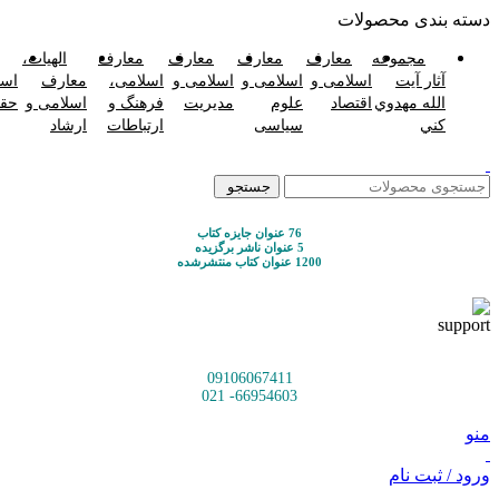
دسته بندی محصولات
مجموعه
معارف
معارف
معارف
معارف
الهیات،
آثار آيت
اسلامی و
اسلامی و
اسلامی و
اسلامی،
معارف
اسل
الله مهدوي
اقتصاد
علوم
مدیریت
فرهنگ و
اسلامی و
حق
كني
سیاسی
ارتباطات
ارشاد
جستجو
76 عنوان جایزه کتاب
5 عنوان ناشر برگزیده
1200 عنوان کتاب منتشرشده
09106067411
66954603- 021
منو
ورود / ثبت نام