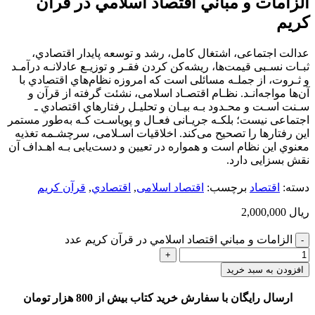
الزامات و مباني اقتصاد اسلامي در قرآن
كريم
ﻋﺪاﻟﺖ اﺟﺘﻤﺎﻋﻰ، اﺷﺘﻐﺎل ﻛﺎﻣﻞ، رﺷﺪ و ﺗﻮﺳﻌﻪ ﭘﺎﻳﺪار اﻗﺘﺼﺎدي،
ﺛﺒـﺎت ﻧﺴـﺒﻰ ﻗﻴﻤﺖﻫﺎ، رﻳﺸﻪﻛﻦ ﻛﺮدن ﻓﻘـﺮ و ﺗﻮزﻳـﻊ ﻋﺎدﻻﻧـﻪ درآﻣـﺪ
و ﺛـﺮوت، از ﺟﻤﻠـﻪ ﻣﺴﺎﺋﻠﻰ اﺳﺖ ﻛﻪ اﻣﺮوزه ﻧﻈﺎمﻫﺎي اﻗﺘﺼﺎدي ﺑﺎ
آنﻫﺎ ﻣﻮاﺟﻪاﻧـﺪ. ﻧﻈـﺎم اﻗﺘﺼـﺎد اﺳﻼﻣﻰ، ﻧﺸﺌﺖ ﮔﺮﻓﺘﻪ از ﻗﺮآن و
ﺳـﻨﺖ اﺳـﺖ و ﻣﺤـﺪود ﺑـﻪ ﺑﻴـﺎن و ﺗﺤﻠﻴـﻞ رﻓﺘﺎرﻫﺎي اﻗﺘﺼﺎدي ـ
اﺟﺘﻤﺎﻋﻰ ﻧﻴﺴﺖ؛ ﺑﻠﻜـﻪ ﺟﺮﻳـﺎﻧﻰ ﻓﻌـﺎل و ﭘﻮﻳﺎﺳـﺖ ﻛـﻪ ﺑﻪﻃﻮر ﻣﺴﺘﻤﺮ
اﻳﻦ رﻓﺘﺎرﻫﺎ را ﺗﺼﺤﻴﺢ ﻣﻰﻛﻨﺪ. اﺧﻼﻗﻴﺎت اﺳـﻼﻣﻰ، ﺳﺮﭼﺸـﻤﻪ ﺗﻐﺬﻳﻪ
ﻣﻌﻨﻮي اﻳﻦ ﻧﻈﺎم اﺳﺖ و ﻫﻤﻮاره در ﺗﻌﻴﻴﻦ و دﺳﺖﻳﺎﺑﻰ ﺑـﻪ اﻫـﺪاف آن
ﻧﻘﺶ ﺑﺴﺰاﻳﻰ دارد.
دسته:
اقتصاد
برچسب:
اقتصاد اسلامی
,
اقتصادي
,
قرآن كريم
ریال
2,000,000
الزامات و مباني اقتصاد اسلامي در قرآن كريم عدد
افزودن به سبد خرید
ارسال رایگان با سفارش خرید کتاب بیش از 800 هزار تومان