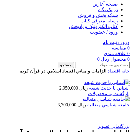
صفحه آغازین
در یک نگاه
شبکه پخش و فروش
رسانه معرفی کتاب
کتاب الکترونیک و پادپخش
ورود / عضویت
ورود / ثبت نام
0
مقایسه
0
علاقه مندی
0
محصول
ریال
0
جستجو
خانه
اقتصاد
الزامات و مباني اقتصاد اسلامي در قرآن كريم
آشنايي با حديث شيعه
ریال
2,950,000
بازگشت به محصولات
جامعه شناسي متعاليه
ریال
3,700,000
بزرگنمایی تصویر