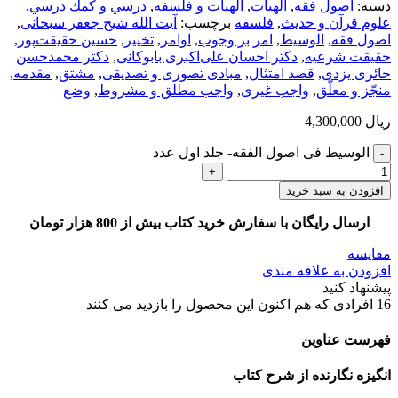
دسته:
اصول فقه
,
الهيات
,
الهیات و فلسفه
,
درسي و كمك درسي
,
علوم قرآن و حدیث
,
فلسفه
برچسب:
آیت الله شیخ جعفر سبحانی
,
اصول فقه
,
الوسیط
,
امر بر وجوب
,
اوامر
,
تخییر
,
حسین حقیقت‌پور
,
حقیقت شرعیه
,
دکتر احسان علی‌اکبری بابوکانی
,
دکتر محمدحسن
حائری یزدی
,
قصد امتثال
,
مبادی تصوری و تصدیقی
,
مشتق
,
مقدمه
,
منجّز و معلّق
,
واجب غیری
,
واجب مطلق و مشروط
,
وضع
ریال
4,300,000
الوسیط فی اصول الفقه- جلد اول عدد
افزودن به سبد خرید
ارسال رایگان با سفارش خرید کتاب بیش از 800 هزار تومان
مقایسه
افزودن به علاقه مندی
پیشنهاد کنید
16
افرادی که هم اکنون این محصول را بازدید می کنند
فهرست عناوین
انگیزه­ نگارنده از شرح کتاب