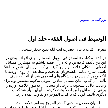
بزرگنمایی تصویر
الوسیط فی اصول الفقه- جلد اول
معرفی کتاب با بیان حضرت آیت الله شیخ جعفر سبحانی:
در گذشته کتاب «الموجز فی اصول الفقه» را برای افراد مبتدی در
این فن تألیف کرده بودم که در آن قصد داشتم به مهم­ترین مسائل
اصولی به‌شکلی خلاصه ­وار و به‌گونه ­ای که با روح این عصر هماهنگ
باشد، اشاره نمایم. دانشجویان به بحث و مطالعه آن روی آوردند تا
آنکه محور تدریس در دانشگاه ­های اسلامی شد. از آنجا که هدف از
تألیف آن کتاب، بیان مسائل بنیادین اصولی به‌­گونه­ مختصر بود، برای
رعایت حال دانشجویان، برخی از مسائل را به‌طور خلاصه آورده و
برخی از مسائل را نیز اصلا بحث نکردم. بنابراین نیاز شد کتاب
دیگری تألیف گردد که با کتاب الموجز دو تفاوت عمده دارد:
بیان مفصل مباحثی که در الموجز به‌طور خلاصه آمده.
بیان مسائلی که در الموجز اساساً اشاره­ای بدانها نشده است.