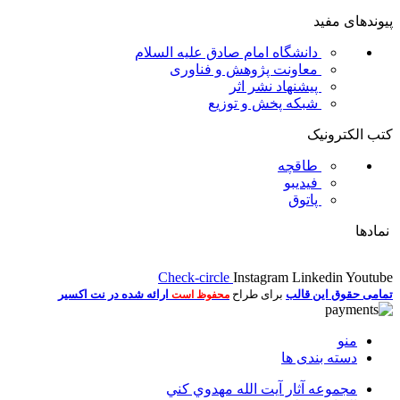
پیوندهای مفید
دانشگاه امام صادق علیه السلام
معاونت پژوهش و فناوری
پیشنهاد نشر اثر
شبکه پخش و توزیع
کتب الکترونیک
طاقچه
فیدیبو
پاتوق
نمادها
Check-circle
Instagram
Linkedin
Youtube
تمامی حقوق این قالب
برای طراح
ارائه شده در نت اکسیر
محفوظ است
منو
دسته بندی ها
مجموعه آثار آيت الله مهدوي كني