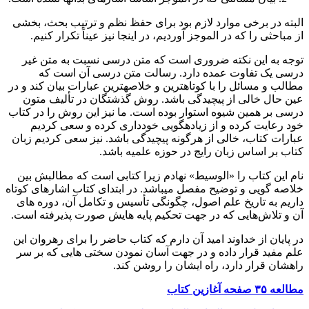
البته در برخی موارد لازم بود برای حفظ نظم و ترتیب بحث، بخشی
از مباحثی را که در الموجز آوردیم، در اینجا نیز عیناً تکرار کنیم.
توجه به این نکته ضروری است که متن درسی نسبت به متن غیر
درسی یک تفاوت عمده دارد. رسالت متن درسی آن است که
مطالب و مسائل را با کوتاه­ترین و خلاصه­ترین عبارات بیان کند و در
عین حال خالی از پیچیدگی باشد. روش گذشتگان در تألیف متون
درسی بر همین شیوه استوار بوده است. ما نیز این روش را در کتاب
خود رعایت کرده­ و از زیاده­گویی خودداری کرده و سعی کردیم
عبارات کتاب، خالی از هرگونه پیچیدگی باشد. نیز سعی کردیم زبان
کتاب بر اساس زبان رایج در حوزه علمیه باشد.
نام این کتاب را «الوسیط» نهادم زیرا کتابی است که مطالبش بین
خلاصه­ گویی و توضیح مفصل می­باشد. در ابتدای کتاب اشاره­ای کوتاه
داریم به تاریخ علم اصول، چگونگی تأسیس و تکامل آن، دوره ­های
آن و تلاش‌هایی که در جهت تحکیم پایه­ هایش صورت پذیرفته است.
در پایان از خداوند امید آن دارم که کتاب حاضر را برای رهروان این
علم مفید قرار داده و در جهت آسان نمودن سختی­ هایی که بر سر
راهشان قرار دارد، راه ایشان را روشن کند.
مطالعه ۳۵ صفحه آغازین کتاب