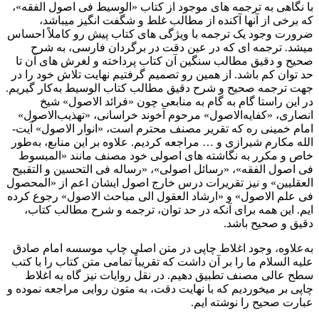
با نگاهی به ترجمه ­های موجود از کتاب «الوسیط فی اصول الفقه»،
که برخی از آنها آکنده از مطالب غلط و شگفت ­انگیز می­باشد،
ضرورت وجود یک ترجمه با ویژگی­ های کتاب پیش رو کاملاً احساس
می­شد. ترجمه­ ای که در عین دقت در برگردان فارسی، به شرح
صحیح و دقیق مطالب سنگین آن کتاب پرداخته و لغرش­ های آن تا
حد توان کم باشد. از همین رو تصمیم گرفتیم نهایت تلاش خود را در
جهت ترجمه­ صحیح و شرح دقیق مطالب کتاب الوسیط به‌کار گیریم.
در این راستا گام به گام به منابعی چون «فرائد الاصول» شیخ
انصاری، «کفایه‌الاصول» مرحوم آخوند خراسانی، «تهذیب‌الاصول»
امام خمینی ره که تقریر مصنف محترم است، «انوار الاصول» آیت­
الله مکارم شیرازی و … مراجعه کردیم. علاوه بر این منابع، به‌طور
خاص و مکرر به نگاشته­ های اصولی خود مصنف مانند «المبسوط
فی اصول الفقه»، «رسائل اصولی»، «رساله فی التحسین و التقبیح
العقلیین» و نیز تقریرات درس خارج اصول ایشان اعم از «المحصول
فی علم الاصول» و «ارشاد العقول الی مباحث الاصول» رجوع کرده
­ایم. این همه برای آنکه در حد توان، ترجمه و شرح مطالب کتاب،
دقیق و صحیح باشد.
به‌علاوه، وجود اغلاط چاپی در متن اصلی چاپ موسسه امام صادق
علیه السلام ما را بر آن داشت که تقریباً تمامی متن کتاب را با کتب
سطح عالی مصنف تطبیق دهیم. در نقل روایات نیز گاه به اغلاط
چاپی بر می­خوردیم که با نهایت دقت، به متون روایی مراجعه نموده و
عبارت صحیح را نوشته ­ایم.