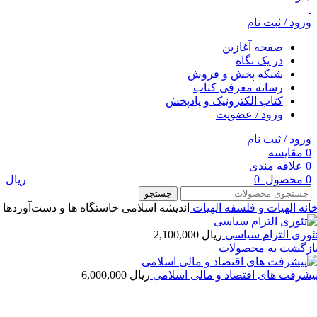
ورود / ثبت نام
صفحه آغازین
در یک نگاه
شبکه پخش و فروش
رسانه معرفی کتاب
کتاب الکترونیک و پادپخش
ورود / عضویت
ورود / ثبت نام
0
مقایسه
0
علاقه مندی
0
محصول
0
ریال
جستجو
انه
الهیات و فلسفه
الهيات
اندیشه اسلامی خاستگاه ها و دست‌آوردها
ئوری التزام سیاسی
ریال
2,100,000
ازگشت به محصولات
یشرفت های اقتصاد و مالی اسلامی
ریال
6,000,000