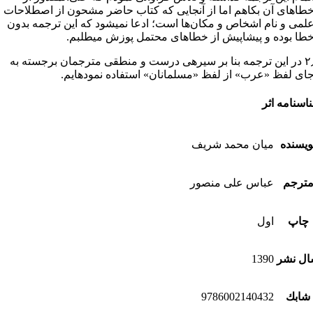
طاهای آن بکاهم اما از آنجایی که کتاب حاضر مشحون از اصطلاحات
لمی و نام اشخاص و مکان‌ها است؛ ادعا نمی­شود که این ترجمه بدون
طا بوده و پیشاپیش از خطاهای محتمل پوزش می­طلبم.
۲٫ در این ترجمه بنا بر سیره­ی درست و منطقی مترجمان برجسته به
ای لفظ «عرب» از لفظ «مسلمانان» استفاده نموده­ایم.
اسنامه اثر
ویسنده
میان محمد شریف
ترجم
عباس علی منصور
چاپ
اول
ل نشر
1390
شابك
9786002140432