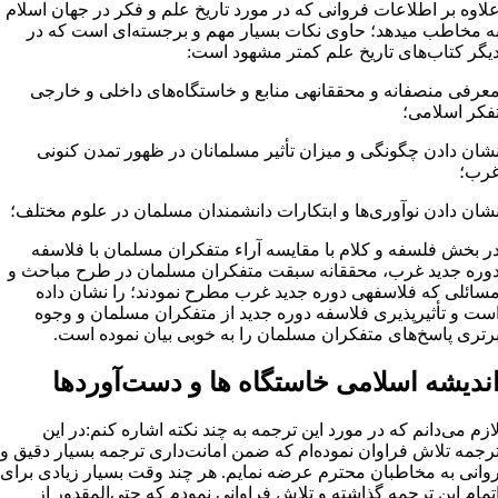
لاوه بر اطلاعات فروانی که در مورد تاریخ علم و فکر در جهان اسلام
ه مخاطب می­دهد؛ حاوی نکات بسیار مهم و برجسته‌ای است که در
یگر کتاب‌های تاریخ علم کمتر مشهود است:
عرفی منصفانه و محققانه­ی منابع و خاستگاه‌های داخلی و خارجی
فکر اسلامی؛
شان دادن چگونگی و میزان تأثیر مسلمانان در ظهور تمدن کنونی
رب؛
شان دادن نوآوری‌ها و ابتکارات دانشمندان مسلمان در علوم مختلف؛
ر بخش فلسفه و کلام با مقایسه آراء متفکران مسلمان با فلاسفه
وره­ جدید غرب، محققانه سبقت متفکران مسلمان در طرح مباحث و
سائلی که فلاسفه­ی دوره جدید غرب مطرح نمودند؛ را نشان داده
ست و تأثیرپذیری فلاسفه دوره جدید از متفکران مسلمان و وجوه
رتری پاسخ‌های متفکران مسلمان را به خوبی بیان نموده است.
ندیشه اسلامی خاستگاه ها و دست‌آوردها
ازم می‌دانم که در مورد این ترجمه به چند نکته اشاره کنم:در این
رجمه تلاش فراوان نموده‌ام که ضمن امانت‌داری ترجمه بسیار دقیق و
وانی به مخاطبان محترم عرضه نمایم. هر چند وقت بسیار زیادی برای
تمام این ترجمه گذاشته و تلاش فراوانی نمودم که حتی‌المقدور از