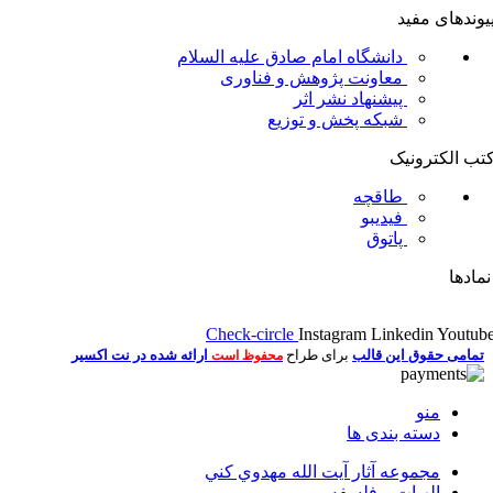
یوندهای مفید
دانشگاه امام صادق علیه السلام
معاونت پژوهش و فناوری
پیشنهاد نشر اثر
شبکه پخش و توزیع
تب الکترونیک
طاقچه
فیدیبو
پاتوق
مادها
Check-circle
Instagram
Linkedin
Youtub
تمامی حقوق این قالب
برای طراح
ارائه شده در نت اکسیر
محفوظ است
منو
دسته بندی ها
مجموعه آثار آيت الله مهدوي كني
الهیات و فلسفه