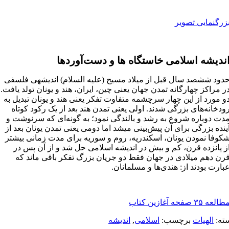
زرگنمایی تصویر
ندیشه اسلامی خاستگاه ها و دست‌آوردها
دود ششصد سال قبل از میلاد مسیح (علیه السلام) اندیشه­ی فلسفی
ر مراکز چهارگانه تمدن جهان یعنی چین، ایران، هند و یونان تولد یافت.
و مورد از این چهار سرچشمه متفاوت تفکر یعنی هند و یونان تبدیل به
ودخانه‌های بزرگی شدند. اولی یعنی تمدن هند بعد از یک رکود کوتاه
دت دوباره شروع به رشد و بالندگی نمود؛ به گونه‌ای که سرنوشت و
ینده بزرگی برای آن پیش‌بینی می­شد اما دومی یعنی تمدن یونان بعد از
کوفا نمودن یونان، اسکندریه، روم و سوریه برای مدت زمانی بیشتر
ز پانزده قرن، کم و بیش در اندیشه اسلامی حل شد و از آن پس در
رن دهم میلادی در جهان فقط دو جریان بزرگ تفکر باقی ماند که
بارت بودند از: هندی‌ها و مسلمانان.
طالعه ۳۵ صفحه آغازین کتاب
ته:
الهيات
برچسب:
اسلامی
,
اندیشه