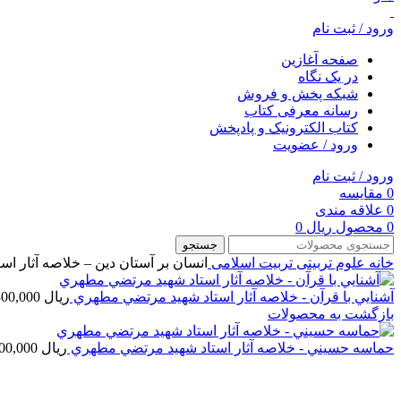
ورود / ثبت نام
صفحه آغازین
در یک نگاه
شبکه پخش و فروش
رسانه معرفی کتاب
کتاب الکترونیک و پادپخش
ورود / عضویت
ورود / ثبت نام
0
مقایسه
0
علاقه مندی
0
محصول
ریال
0
جستجو
خانه
علوم تربیتی
تربیت اسلامی
انسان بر آستان دين – خلاصه آثار ا
آشنايي با قرآن - خلاصه آثار استاد شهيد مرتضي مطهري
ریال
3,300,000
بازگشت به محصولات
حماسه حسيني - خلاصه آثار استاد شهيد مرتضي مطهري
ریال
2,000,000