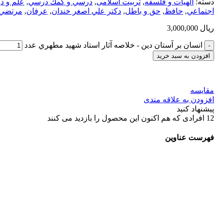
دسته:
الهیات و فلسفه
,
تربیت اسلامی
,
درسي و كمك درسي
,
علم و د
اجتماعي
,
حافظ
,
حق و باطل
,
دكتر علي اصغر خندان
,
عرفان
,
مرتضي
ریال
3,000,000
انسان بر آستان دين - خلاصه آثار استاد شهيد مطهري عدد
افزودن به سبد خرید
مقایسه
افزودن به علاقه مندی
پیشنهاد کنید
12
افرادی که هم اکنون این محصول را بازدید می کنند
فهرست عناوین