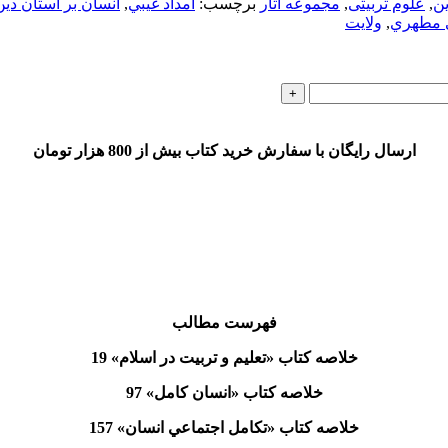
ین
,
علوم تربیتی
,
مجموعه آثار
برچسب:
امداد غيبي
,
انسان بر آستان دين
 مطهري
,
ولايت
ارسال رایگان با سفارش خرید کتاب بیش از 800 هزار تومان
فهرست مطالب
خلاصه کتاب «تعليم و تربيت در اسلام» 19
خلاصه کتاب «انسان کامل» 97
خلاصه کتاب «تکامل اجتماعي انسان» 157