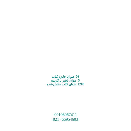
76 عنوان جایزه کتاب
5 عنوان ناشر برگزیده
1200 عنوان کتاب منتشرشده
09106067411
66954603- 021