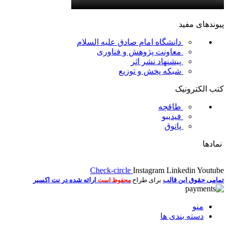
پیوندهای مفید
دانشگاه امام صادق علیه السلام
معاونت پژوهش و فناوری
پیشنهاد نشر اثر
شبکه پخش و توزیع
کتب الکترونیک
طاقچه
فیدیبو
پاتوق
نمادها
Check-circle
Instagram
Linkedin
Youtube
تمامی حقوق این قالب
برای طراح
ارائه شده در نت اکسیر
محفوظ است
منو
دسته بندی ها