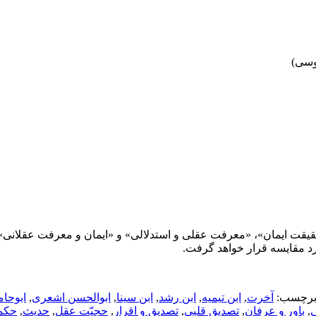
وسی)
قت ایمان»، «معرفت عقلی و استدلالی» و «ایمان و معرفت عقلانی»، 
رد مقایسه قرار خواهد گرفت‌.
رچسب:
آخرت
,
ابن تیمیه
,
ابن رشد
,
ابن سینا
,
ابوالحسن اشعری
,
ابوحا
ی
,
باور و عرفان
,
تصدیق قلبی
,
تصدیق و اقرار
,
حجیّت عقل
,
حدیث
,
حکم