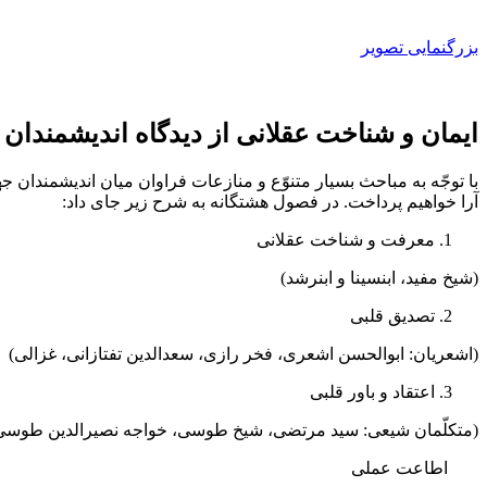
بزرگنمایی تصویر
ایمان و شناخت عقلانی از دیدگاه اندیشمندان
با توجّه به مباحث بسیار متنوّع و منازعات فراوان میان اندیشمندان 
آرا خواهیم پرداخت. در فصول هشت­گانه به شرح زیر جای داد:
معرفت و شناخت عقلانی
(شیخ مفید، ابن­سینا و ابن­رشد)
تصدیق قلبی
(اشعریان: ابوالحسن اشعری، فخر رازی، سعدالدین تفتازانی، غزالی)
اعتقاد و باور قلبی
(متکلّمان شیعی: سید مرتضی، شیخ طوسی، خواجه نصیرالدین طوسی
اطاعت عملی