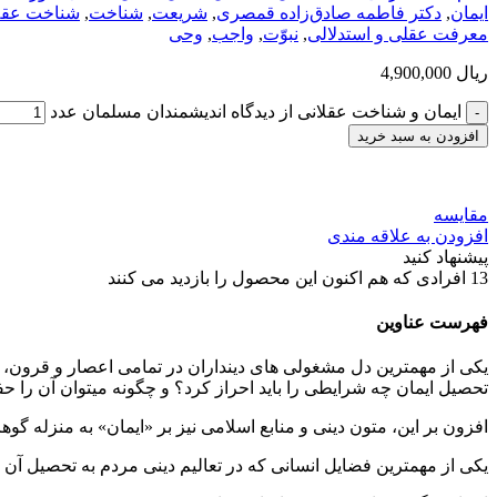
ایمان
,
دکتر فاطمه صادق‌زاده قمصری
,
شریعت
,
شناخت
,
شناخت عقل
معرفت عقلی و استدلالی
,
نبوّت
,
واجب
,
وحی
ریال
4,900,000
ایمان و شناخت عقلانی از دیدگاه اندیشمندان مسلمان عدد
افزودن به سبد خرید
مقایسه
افزودن به علاقه مندی
پیشنهاد کنید
13
افرادی که هم اکنون این محصول را بازدید می کنند
فهرست عناوین
یکی از مهم­ترین دل­ مشغولی­ های دین­داران در تمامی اعصار و قرو
تحصیل ایمان چه شرایطی را باید احراز کرد؟ و چگونه می­توان آن را 
افزون بر این، متون دینی و منابع اسلامی نیز بر «ایمان» به منزله گوه
یکی از مهم­ترین فضایل انسانی که در تعالیم دینی مردم به تحصیل آن 