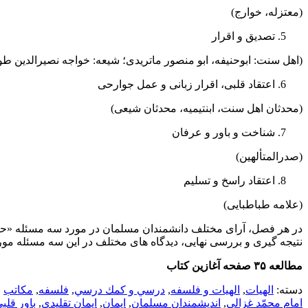
(معتزله، خوارج)
تصدیق و اقرار
(اهل سنت: ابوحنیفه، ابو منصور ماتریدی؛ شیعه: خواجه نصیرالدین ط
اعتقاد قلبی، اقرار زبانی و عمل جوارحی
(محدثان اهل سنت، ابن­تیمیه، محدثان شیعی)
شناخت و باور و عرفان
(صدرالمتألهین)
اعتقاد راسخ و تسلیم
(علامه طباطبایی)
در هر فصل، آرای مختلف دانشمندان مسلمان در مورد سه مسئله «حقی
نتیجه­ گیری و بررسی نهایی، دیدگاه­ های مختلف در این سه مسئله مو
مطالعه ۳۵ صفحه آغازین کتاب
دسته:
الهيات
,
الهیات و فلسفه
,
درسي و كمك درسي
,
فلسفه
,
مکاتب
ب
امام محمّد غزالی
,
اندیشمندان مسلمان
,
ایمان
,
ایمان تقلیدی
,
باور قلب