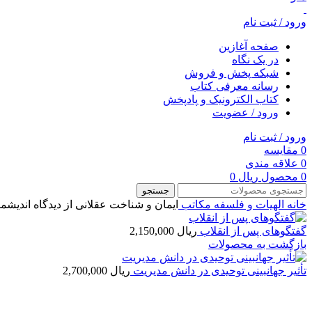
ورود / ثبت نام
صفحه آغازین
در یک نگاه
شبکه پخش و فروش
رسانه معرفی کتاب
کتاب الکترونیک و پادپخش
ورود / عضویت
ورود / ثبت نام
0
مقایسه
0
علاقه مندی
0
محصول
ریال
0
جستجو
خانه
الهیات و فلسفه
مکاتب
ایمان و شناخت عقلانی از دیدگاه اندیش
گفتگوهای پس از انقلاب
ریال
2,150,000
بازگشت به محصولات
تأثیر جهان‏بینی توحیدی در دانش مدیریت
ریال
2,700,000