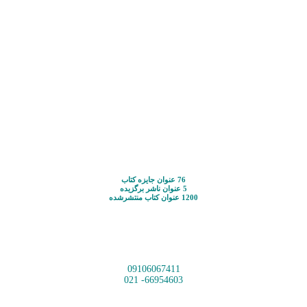
76 عنوان جایزه کتاب
5 عنوان ناشر برگزیده
1200 عنوان کتاب منتشرشده
09106067411
66954603- 021