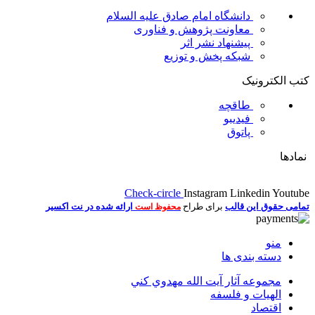
دانشگاه امام صادق علیه السلام
معاونت پژوهش و فناوری
پیشنهاد نشر اثر
شبکه پخش و توزیع
کتب الکترونیک
طاقچه
فیدیبو
پاتوق
نمادها
Check-circle
Instagram
Linkedin
Youtube
تمامی حقوق این قالب
برای طراح
ارائه شده در نت اکسیر
محفوظ است
منو
دسته بندی ها
مجموعه آثار آيت الله مهدوي كني
الهیات و فلسفه
اقتصاد