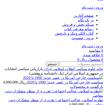
ورود / ثبت نام
صفحه آغازین
در یک نگاه
شبکه پخش و فروش
رسانه معرفی کتاب
کتاب الکترونیک و پادپخش
ورود / عضویت
ورود / ثبت نام
0
مقایسه
0
علاقه مندی
0
محصول
ریال
0
جستجو
خانه
علوم سياسي
انقلاب اسلامی ایران
بازاریابی سیاسی انتخابات
در جمهوری اسلامی ایران (یک دانشنامه پژوهشی)
سياست خارجي آمريكا در عصر جديد؛ 1900 تا 2020
ریال
4,000,000
بازگشت به محصولات
نظریه اسلامی عدالت اجتماعی؛ تقریری از منظر متفکران دینی
معاصر
ریال
4,000,000