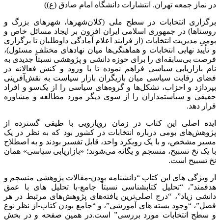
در نماز جمعه تهران. انتشارات دانشگاه امام صادق (ع))
برگزاری انتخابات در سطح ملی (کلان‌شهرها، شهرهای بزرگ و
روستاها) در جمهوری اسلامی ایران افزون بر ایجاد مسائل خاص و
بومیِ مدیریت انتخابات (از فرایند اعلام آمادگی داوطلبان تا برگزاری
و تأیید نهایی انتخابات و هماهنگی‌ها میان نهادهای مختلف مسئول)،
فرصت بی‌سابقه‌ای را برای حوزه‌‌ دانشی و پژوهشی نسبتاً جدیدی به
‌نام بازاریابی سیاسی فراهم نموده تا با ورود و کنش فعالانه در
فضای رقابت سیاسی میان بازیگران بازار سیاست به نقش‌آفرینی
بپردازد و احزاب، تشکل‌ها و گروه‌های سیاسی را از یک‌سو و افراد
حقیقی و سیاستمداران را از سوی دیگر مورد مطالعه و مشاوره
قرار دهد.
ایده‌‌ اصلی این کتاب در زمان رویارویی با طیفی گسترده از
پژوهش‌های بومی درباره‌‌ انتخابات در کشور بود که به نظر در یک
مسیر مشخص، و با یک رویکرد واحد، قابل تفسیر بودند و به‌ اصطلاح
با یک نخ تسبیح، منسجم و یگانه می‌شوند؛ «بازاریابی سیاسی» همان
نخ تسبیح است.
ار ویژگی های این کتاب “دانشنامه بودن-مقالات پژوهشی منسجم و
هدفمند”، “تحلیل کتابشناسی نسبتاً جامع-با تحلیل های با عمق
دانشی زیاد”، “درج اصلی‌ترین یافته‌های پژوهش‌های مرتبط در هر
فصل”، “وجود بسته های آموزشی”، و “جامع بودن کتاب-از نظر نوع
و سطح انتخابات مورد بررسی” است.در همین صفحه و در بخش