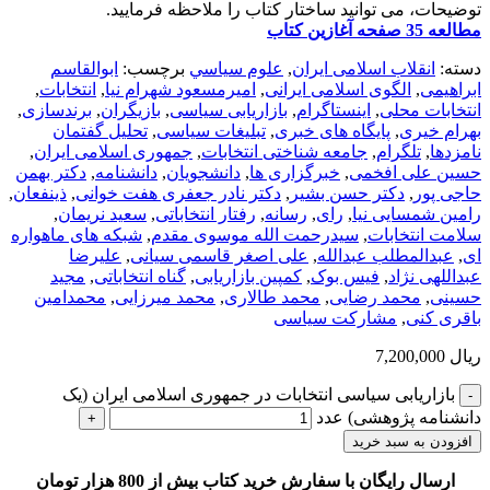
توضیحات، می توانید ساختار کتاب را ملاحظه فرمایید.
مطالعه 35 صفحه آغازین کتاب
دسته:
انقلاب اسلامی ایران
,
علوم سياسي
برچسب:
ابوالقاسم
ابراهیمی
,
الگوی اسلامی ایرانی
,
امیرمسعود شهرام نیا
,
انتخابات
,
انتخابات محلی
,
اینستاگرام
,
بازاریابی سیاسی
,
بازیگران
,
برندسازی
,
بهرام خیری
,
پایگاه های خبری
,
تبلیغات سیاسی
,
تحلیل گفتمان
نامزدها
,
تلگرام
,
جامعه شناختی انتخابات
,
جمهوری اسلامی ایران
,
حسین علی افخمی
,
خبرگزاری ها
,
دانشجویان
,
دانشنامه
,
دکتر بهمن
حاجی پور
,
دکتر حسن بشیر
,
دکتر نادر جعفری هفت خوانی
,
ذینفعان
,
رامین شمسایی نیا
,
رای
,
رسانه
,
رفتار انتخاباتی
,
سعید نریمان
,
سلامت انتخابات
,
سیدرحمت الله موسوی مقدم
,
شبکه های ماهواره
ای
,
عبدالمطلب عبدالله
,
علی اصغر قاسمی سیانی
,
علیرضا
عبداللهی نژاد
,
فیس بوک
,
کمپین بازاریابی
,
گناه انتخاباتی
,
مجید
حسینی
,
محمد رضایی
,
محمد طالاری
,
محمد میرزایی
,
محمدامین
باقری کنی
,
مشارکت سیاسی
ریال
7,200,000
بازاریابی سیاسی انتخابات در جمهوری اسلامی ایران (یک
دانشنامه پژوهشی) عدد
افزودن به سبد خرید
ارسال رایگان با سفارش خرید کتاب بیش از 800 هزار تومان