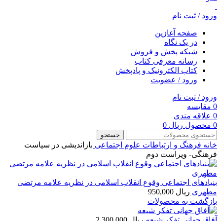
ورود / ثبت نام
صفحه آغازین
در یک نگاه
شبکه پخش و فروش
رسانه معرفی کتاب
کتاب الکترونیک و پادپخش
ورود / عضویت
ورود / ثبت نام
0
مقایسه
0
علاقه مندی
0
محصول
ریال
0
جستجو
خانه
فرهنگ و ارتباطات
علوم اجتماعی
بازاندیشی در سیاست
فرهنگی- ويراست دوم
بنیادهای اجتماعی وقوع انقلاب اسلامی در نظریه علامه مرتضی
مطهری
ریال
950,000
بازگشت به محصولات
آفاق جهانی تفکر شیعه
ریال
2,300,000