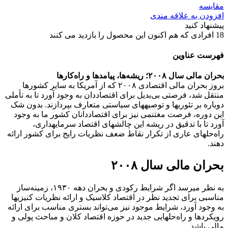
مقایسه
افزودن به علاقه مندی
پیشنهاد کنید
18
افرادی که هم اکنون این محصول را بازدید می کنند
فهرست عناوین
بحران مالی سال ۲۰۰۸؛ ریشه‌ها، پیامدها و راه‌کارها
بروز بحران مالی اقتصادی ۲۰۰۸ که از آمریکا به سایر کشورها
منتقل شد، فرصتی بی‌بدیل برای اقتصاددان به وجود آورد تا به تأملی
دوباره بر تئوری‏ها و توصیه‏های سیاستی متعارف بپردازند. بدون شک
این دوره، فرصت مغتنمی نیز برای اقتصاددانان کشور ما به وجود
آورد تا با تدقیق در ریشه این چالش‏های اقتصاد سرمایه‏داری،
راه‌حل‏های عاری از تکرار نقاط ضعف نظریات رایج برای کشور ارائه
دهند.
بحران مالی سال ۲۰۰۸
به نظر می‏رسد اگر شرایط رکودی و بحران دهه ۱۹۳۰، زمینه‌ساز
مناسبی برای تجدید نظر در اقتصاد کلاسیک و ارائه نظریات کنیزی‏ها
به وجود آورد، شرایط موجود نیز می‌تواند بستری مناسب برای ارائه
رویکردها و راه‌حل‏هایی جدید در حوزه اقتصاد کلان و مباحث پولی و
مالی باشد.