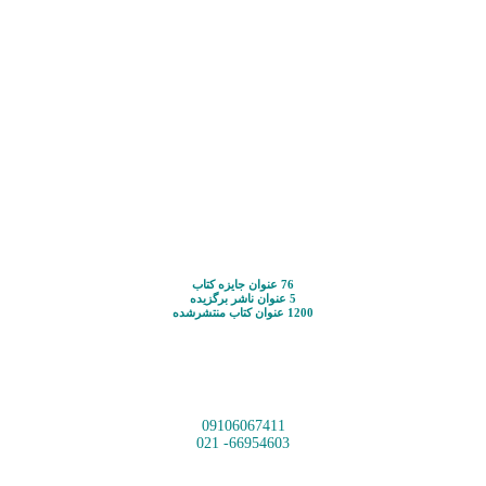
76 عنوان جایزه کتاب
5 عنوان ناشر برگزیده
1200 عنوان کتاب منتشرشده
09106067411
66954603- 021