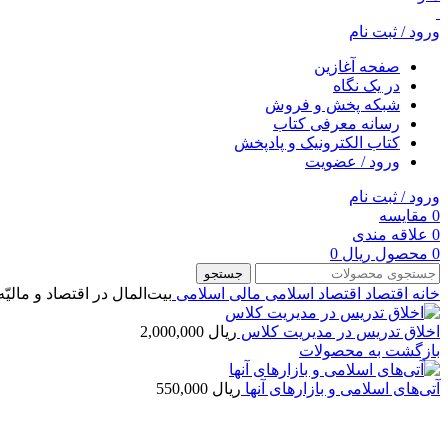
ورود / ثبت نام
صفحه آغازین
در یک نگاه
شبکه پخش و فروش
رسانه معرفی کتاب
کتاب الکترونیک و پادپخش
ورود / عضویت
ورود / ثبت نام
0
مقایسه
0
علاقه مندی
0
محصول
ریال
0
جستجو
خانه
اقتصاد
اقتصاد اسلامی
مالی اسلامی
بیت‌المال در اقتصاد و مالیّ
اخلاق تدریس در مدیریت کلاس
ریال
2,000,000
بازگشت به محصولات
آتی‌های اسلامی و بازارهای آنها
ریال
550,000