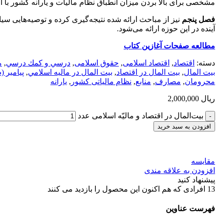
مشخصی برای بالا بردن میزان انطباق نظام مالیات و یارانه کشور با ال
فصل پنجم
نیز از مباحث ارائه شده نتیجه‌گیری کرده و توصیه‌هایی سی
آینده در این حوزه ارائه می‌شود.
مطالعه صفحات آغازين كتاب
دسته:
اقتصاد
,
اقتصاد اسلامی
,
حقوق اسلامی
,
درسي و كمك درسي
,
م
بيت المال
,
بيت المال در اقتصاد
,
بيت المال در ماليه اسلامي
,
پیامبر 
محرومان
,
مصارف
,
منابع
,
نظام مالیاتی کشور
,
یارانه
ریال
2,000,000
بیت‌المال در اقتصاد و مالیّه اسلامی عدد
افزودن به سبد خرید
مقایسه
افزودن به علاقه مندی
پیشنهاد کنید
13
افرادی که هم اکنون این محصول را بازدید می کنند
فهرست عناوین