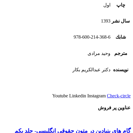
چاپ
اول
سال نشر
1393
شابك
978-600-214-368-6
مترجم
وحید مرادی
نویسنده
دكتر عبدالكريم بكار
Youtube
Linkedin
Instagram
Check-circle
عناوین پر فروش
گام های بنیادین در متون حقوقي انگليسي- جلد يكم