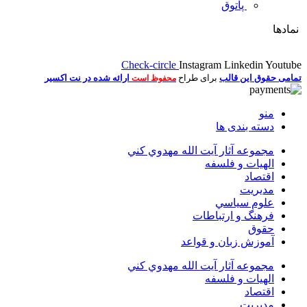
پاتوق
نمادها
Check-circle
Instagram
Linkedin
Youtube
تمامی حقوق این قالب
برای طراح
ارائه شده در نت اکسیر
محفوظ است
منو
دسته بندی ها
مجموعه آثار آيت الله مهدوي كني
الهیات و فلسفه
اقتصاد
مديريت
علوم سياسي
فرهنگ و ارتباطات
حقوق
آموزش زبان و قواعد
مجموعه آثار آيت الله مهدوي كني
الهیات و فلسفه
اقتصاد
مديريت