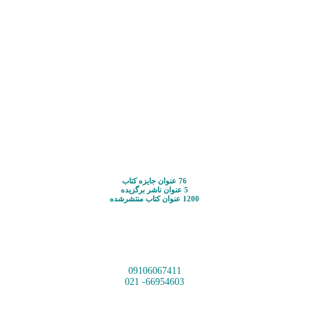
76 عنوان جایزه کتاب
5 عنوان ناشر برگزیده
1200 عنوان کتاب منتشرشده
09106067411
66954603- 021