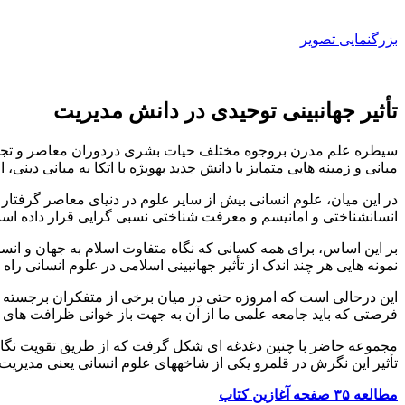
بزرگنمایی تصویر
تأثیر جهان‏بینی توحیدی در دانش مدیریت
سیطره علم مدرن بروجوه مختلف حیات بشری دردوران معاصر و تجویز آن
مبانی و‌ زمینه‏ هایی متمایز با دانش جدید به‏ویژه با اتکا به مبانی دین
در این میان، علوم انسانی بیش از سایر علوم در دنیای معاصر گرفتار
انسان‏شناختی و امانیسم و معرفت ‏شناختی نسبی­ گرایی قرار داده اس
بر این اساس، برای همه کسانی که نگاه متفاوت‌ اسلام به جهان و انسان 
نمونه‏ هایی هر چند اندک از تأثیر جهان‏بینی اسلامی در علوم انسانی را
این درحالی است که امروزه حتی در میان برخی از متفکران برجسته‌ غ
فرصتی که باید جامعه علمی ما از آن به جهت باز خوانی ظرافت­ های مع
مجموعه حاضر با چنین دغدغه ­ای شکل گرفت که از طریق تقویت نگاه 
تأثیر این نگرش در قلمرو یکی از شاخه‏های علوم انسانی یعنی مدیریت، 
مطالعه ۳۵ صفحه آغازین کتاب