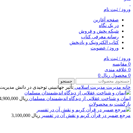
ورود / ثبت نام
صفحه آغازین
در یک نگاه
شبکه پخش و فروش
رسانه معرفی کتاب
کتاب الکترونیک و پادپخش
ورود / عضویت
ورود / ثبت نام
0
مقایسه
0
علاقه مندی
0
محصول
ریال
0
جستجو
خانه
مديريت
مدیریت اسلامی
تأثیر جهان‏بینی توحیدی در دانش مدیریت
ایمان و شناخت عقلانی از دیدگاه اندیشمندان مسلمان
ریال
4,900,000
بازگشت به محصولات
مرجع ضمیر در قرآن کریم و نقش آن در تفسیر
ریال
3,100,000