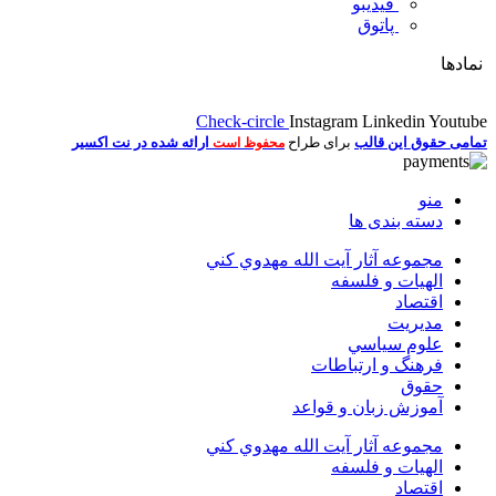
فیدیبو
پاتوق
نمادها
Check-circle
Instagram
Linkedin
Youtube
تمامی حقوق این قالب
برای طراح
ارائه شده در نت اکسیر
محفوظ است
منو
دسته بندی ها
مجموعه آثار آيت الله مهدوي كني
الهیات و فلسفه
اقتصاد
مديريت
علوم سياسي
فرهنگ و ارتباطات
حقوق
آموزش زبان و قواعد
مجموعه آثار آيت الله مهدوي كني
الهیات و فلسفه
اقتصاد