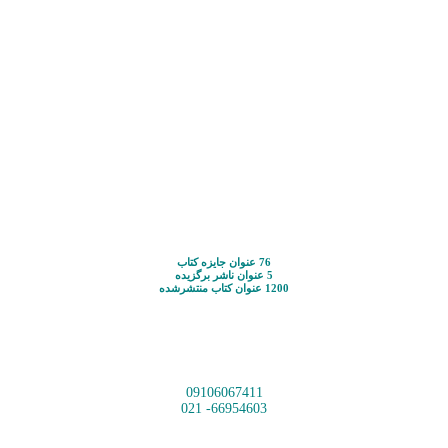
76 عنوان جایزه کتاب
5 عنوان ناشر برگزیده
1200 عنوان کتاب منتشرشده
09106067411
66954603- 021