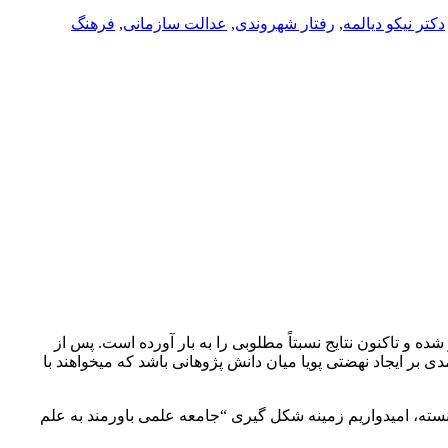
دكتر نيكو ديالمه
,
رفتار شهروندی
,
عدالت سازمانی
,
فرهنگ
ایان‏نامه‏ های دانش ‏آموختگان کارشناسی ارشد رشته مدیریت آموزشی در دانشگاه امام صادق(علیه السلام) از سال ۱۳۸۳ آغاز شده و تاکنون نتایج نسبتاً مطلوبی را به بار آورده است. پس از
بر ایجاد نهضتی پویا میان دانش‏ پژوهانی باشد که می­خواهند با
ته، امیدواریم زمینه‌ شکل‏ گیری “جامعه علمی باورمند به علم