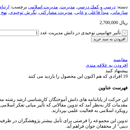
دسته:
درسي و كمك درسي
,
مديريت
,
مدیریت اسلامی
برچسب:
ارتبا
سازمانی
,
مبدأ فاعلی و غایی
,
مدیریت مشارکتی
,
نگرش توحیدی
,
نهج 
ریال
2,700,000
تأثیر جهان‏بینی توحیدی در دانش مدیریت عدد
افزودن به سبد خرید
مقایسه
افزودن به علاقه مندی
پیشنهاد کنید
19
افرادی که هم اکنون این محصول را بازدید می کنند
فهرست عناوین
مقدمات کار به‌نظر آمد که تدوین مقالاتی که تأثیر مبانی تفکر اسلامی
رویکرد اسلامی به فعالیت علمی بپردازند.
تدوین این مجموعه را فرصتی برای تأمل بیشتر پژوهشگران در ظرفیت‏ 
دینی” از محققان‌ جوان‌ فراهم آید.