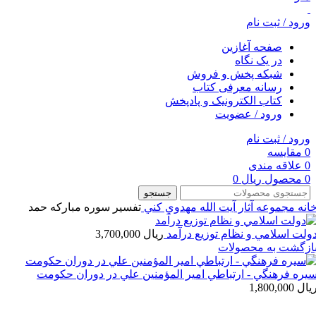
ورود / ثبت نام
صفحه آغازین
در یک نگاه
شبکه پخش و فروش
رسانه معرفی کتاب
کتاب الکترونیک و پادپخش
ورود / عضویت
ورود / ثبت نام
0
مقایسه
0
علاقه مندی
0
محصول
ریال
0
جستجو
انه
مجموعه آثار آيت الله مهدوي كني
تفسير سوره مباركه حمد
ولت اسلامي و نظام توزيع درآمد
ریال
3,700,000
ازگشت به محصولات
يره فرهنگي - ارتباطي امير المؤمنين علي در دوران حكومت
یال
1,800,000