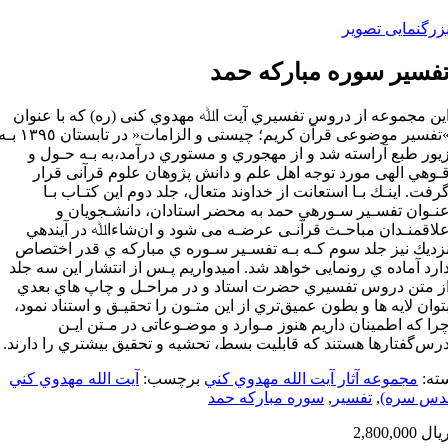
زرگنمایی تصویر
فسير سوره مباركه حمد
ﻳﻦ ﻣﺠﻤﻮﻋﻪ از دروس ﺗﻔﺴﻴﺮي آﻳﺖ اﷲ ﻣﻬﺪوي ﻛﻨﻰ (ره) ﻛﻪ ﺑﺎ ﻋﻨﻮان
»ﺗﻔﺴﻴﺮ ﻣﻮﺿﻮﻋﻰ ﻗﺮآن ﻛﺮﻳﻢ؛ ﭼﻴﺴﺘﻰ و اﻟﺰاﻣﺎت« در ﺗﺎﺑﺴﺘﺎن ٣٩٥
ﻳﻮر ﻃﺒﻊ آراﺳﺘﻪ ﺷﺪ و از ﻣﻬﺠﻮري و ﻣﺴﺘﻮري درآﻣﺪ،ﺑﻪ ﺑـﻪ ﺣـﻮل و
ـﻮهي اﻟﻬﻰ ﻣﻮرد ﺗﻮﺟﻪ اﻫﻞ ﻋﻠﻢ و داﻧﺶ ﭘﮋوﻫﺎن ﻋﻠﻮم ﻗﺮآﻧﻰ ﻗﺮار
ﺮﻓﺖ. اﻳﻨـﻚ ﺑـﺎ اﺳﺘﻌﺎﻧﺖ از ﺧﺪاوﻧﺪ ﻣﺘﻌﺎل، ﺟﻠﺪ دوم اﻳﻦ ﻛﺘـﺎب ﺑـﺎ
ﻨـﻮان ﺗﻔﺴـﻴﺮ ﺳـﻮرهي ﺣﻤﺪ ﺑﻪ ﻣﺤﻀﺮ اﺳﺘﺎدان، داﻧﺸـﺠﻮﻳﺎن و
ﻼﻗﻤﻨـﺪان ﻣﺒﺎﺣـﺚ ﻗﺮآﻧـﻰ ﻋﺮﺿـﻪ ﻣﻰ ﺷﻮد و انﺷﺎءاﷲ در آﻳﻨﺪهي
ﺰدﻳﻚ ﻧﻴﺰ ﺟﻠﺪ ﺳﻮم ﻛـﻪ ﺑـﻪ ﺗﻔﺴـﻴﺮ ﺳـﻮره ي ﻣﺒﺎرﻛﻪ ي ﻗﺪر اﺧﺘﺼﺎص
ارد آﻣﺎده ي روﻧﻤﺎﻳﻰ ﺧﻮاﻫﺪ ﺷﺪ. اﻣﻴﺪوارﻳﻢ ﭘـﺲ از اﻧﺘﺸﺎر اﻳﻦ ﺳﻪ ﺟﻠﺪ
ز ﻣﺘﻦ دروس ﺗﻔﺴﻴﺮي ﺣﻀﺮت اﺳﺘﺎد و در ﻣﺮاﺣـﻞ و ﭼﺎپ ﻫﺎي ﺑﻌﺪي
ﺘﻮان ﻻﻳﻪ ﻫﺎ و ﺑﻄﻮن ﻋﻤﻴﻖﺗﺮي از اﻳﻦ ﻣﺘـﻮن را ﺗﺤﻘﻴـﻖ و اﺳﺘﻨﺎد ﻧﻤﻮد،
ﺮا ﻛﻪ اﻃﻤﻴﻨﺎن دارﻳﻢ ﻫﻨﻮز ﻣـﻮارد و ﻣﻮﺿـﻮﻋﺎﺗﻰ در ﻣـﺘﻦ اﻳـﻦ
رسﮔﻔﺘﺎرﻫﺎ ﻫﺴﺘﻨﺪ ﻛﻪ ﻗﺎﺑﻠﻴﺖ ﺑﺴﻂ، ﺗﺤﺸﻴﻪ و ﺗﺤﻘﻴﻖ ﺑﻴﺸﺘﺮي را دارﻧﺪ.
ته:
مجموعه آثار آيت الله مهدوي كني
برچسب:
آيت الله مهدوي كني
دس سره)
,
تفسير
,
سوره مباركه حمد
یال
2,800,000