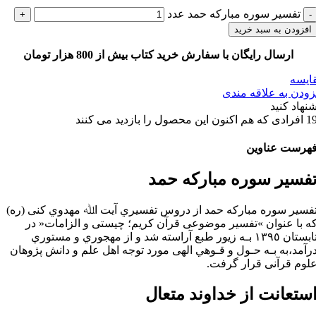
تفسير سوره مباركه حمد عدد
افزودن به سبد خرید
ارسال رایگان با سفارش خرید کتاب بیش از 800 هزار تومان
ایسه
زودن به علاقه مندی
شنهاد کنید
1
افرادی که هم اکنون این محصول را بازدید می کنند
هرست عناوین
فسير سوره مباركه حمد
فسير سوره مباركه حمد از دروس ﺗﻔﺴﻴﺮي آﻳﺖ اﷲ ﻣﻬﺪوي ﻛﻨﻰ (ره)
ﻪ ﺑﺎ ﻋﻨﻮان »ﺗﻔﺴﻴﺮ ﻣﻮﺿﻮﻋﻰ ﻗﺮآن ﻛﺮﻳﻢ؛ ﭼﻴﺴﺘﻰ و اﻟﺰاﻣﺎت« در
ﺗﺎﺑﺴﺘﺎن ١٣٩٥ ﺑـﻪ زﻳﻮر ﻃﺒﻊ آراﺳﺘﻪ ﺷﺪ و از ﻣﻬﺠﻮري و ﻣﺴﺘﻮري
رآﻣﺪ،ﺑﻪ ﺑـﻪ ﺣـﻮل و ﻗـﻮهي اﻟﻬﻰ ﻣﻮرد ﺗﻮﺟﻪ اﻫﻞ ﻋﻠﻢ و داﻧﺶ ﭘﮋوﻫﺎن
ﻠﻮم ﻗﺮآﻧﻰ ﻗﺮار ﮔﺮﻓﺖ.
ﺳﺘﻌﺎﻧﺖ از ﺧﺪاوﻧﺪ ﻣﺘﻌﺎل