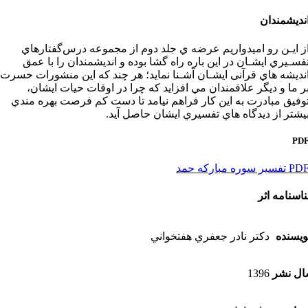
ﻧﺪﻳﺸﻤﻨﺪان
ز اﻳـﻦ رو اﻣﻴﺪوارﻳﻢ ﻋﺮﺿﻪ ي ﺟﻠﺪ دوم از ﻣﺠﻤﻮﻋﻪ درسﮔﻔﺘﺎرﻫﺎي
ﻔﺴـﻴﺮي اﻳﺸـﺎن در اﻳﻦ ﺑﺎره راه ﮔﺸﺎ ﺑﻮده و اﻧﺪﻳﺸﻤﻨﺪان را ﺑﺎ ﻋﻤﻖ
ﻧﺪﻳﺸﻪ ﻫﺎي ﻗﺮآﻧﻰ اﻳﺸـﺎن آﺷـﻨﺎ نمايد؛ هر چند كه اين منشورات حسرت
ر ما و ديگر علاقمندان مي افزايد كه چرا در اوقات حيات ايشان،
وفيق مبادرت به اين كار فراهم نيامد تا دست كم فرصت بهره مندي
يشتر از ديدگاه هاي تفسيري ايشان حاصل آيد.
PD
P تفسير سوره مباركه حمد
اسنامه اثر
ویسنده
دكتر نادر جعفري هفتخواني
ل نشر
1396