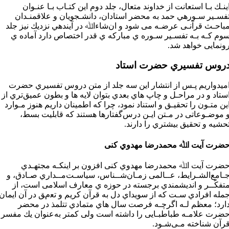
ﻳﻨـﻚ ﺑـﺎ اﺳﺘﻌﺎﻧﺖ از ﺧﺪاوﻧﺪ ﻣﺘﻌﺎل، ﺟﻠﺪ دوم اﻳﻦ ﻛﺘـﺎب ﺑـﺎ ﻋﻨـﻮان
ﻔﺴـﻴﺮ ﺳـﻮرهي ﺣﻤﺪ ﺑﻪ ﻣﺤﻀﺮ اﺳﺘﺎدان، داﻧﺸـﺠﻮﻳﺎن و ﻋﻼﻗﻤﻨـﺪان
ﺒﺎﺣـﺚ ﻗﺮآﻧـﻰ ﻋﺮﺿـﻪ ﻣﻰ ﺷﻮد و انﺷﺎءاﷲ در آﻳﻨﺪهي ﻧﺰدﻳﻚ ﻧﻴﺰ ﺟﻠﺪ
ﻮم ﻛـﻪ ﺑـﻪ ﺗﻔﺴـﻴﺮ ﺳـﻮره ي ﻣﺒﺎرﻛﻪ ي ﻗﺪر اﺧﺘﺼﺎص دارد آﻣﺎده ي
وﻧﻤﺎﻳﻰ ﺧﻮاﻫﺪ ﺷﺪ.
روس ﺗﻔﺴﻴﺮي ﺣﻀﺮت اﺳﺘﺎد
ﻣﻴﺪوارﻳﻢ ﭘـﺲ از اﻧﺘﺸﺎر اﻳﻦ ﺳﻪ ﺟﻠﺪ از ﻣﺘﻦ دروس ﺗﻔﺴﻴﺮي ﺣﻀﺮت
ﺳﺘﺎد و در ﻣﺮاﺣـﻞ و ﭼﺎپ ﻫﺎي ﺑﻌﺪي ﺑﺘﻮان ﻻﻳﻪ ﻫﺎ و ﺑﻄﻮن ﻋﻤﻴﻖﺗﺮي از
ﻳﻦ ﻣﺘـﻮن را ﺗﺤﻘﻴـﻖ و اﺳﺘﻨﺎد ﻧﻤﻮد، ﭼﺮا ﻛﻪ اﻃﻤﻴﻨﺎن دارﻳﻢ ﻫﻨﻮز ﻣـﻮارد
 ﻣﻮﺿـﻮﻋﺎﺗﻰ در ﻣـﺘﻦ اﻳـﻦ درسﮔﻔﺘﺎرﻫﺎ ﻫﺴﺘﻨﺪ ﻛﻪ ﻗﺎﺑﻠﻴﺖ ﺑﺴﻂ،
ﺤﺸﻴﻪ و ﺗﺤﻘﻴﻖ ﺑﻴﺸﺘﺮي را دارﻧﺪ.
ﻀﺮت آﻳﺖ اﷲ ﻣﺤﻤﺪرﺿﺎ ﻣﻬﺪوي ﻛﻨﻰ
ﻀﺮت آﻳﺖ اﷲ ﻣﺤﻤﺪرﺿﺎ ﻣﻬﺪوي ﻛﻨﻰ اﻓﺰون ﺑﺮ اﻳﻨﻜـﻪ ﻣﺠﺘﻬـﺪي
ـﺎﻣﻊاﻟﺸـﺮاﻳﻂ، ﻋــﺎﻟﻤﻰ زﻣـﺎنﺷــﻨﺎس، ﺳﻴﺎﺳـﺖﻣــﺪاري ﺻـﺎدق، و
ﺘﻔﻜّــﺮ و اﻧﺪﻳﺸﻤﻨﺪي ﺑﺮﺟﺴﺘﻪ در ﺣﻮزه ي ﻣﻌﺎرف اﺳﻼﻣﻰ اﺳﺖ، از
ﻤﻠﻪ اﻓﺮادي ﺳـﺖ ﻛﻪ از ﺳﻮﻳﺪاي دل ﺑﻪ ﻗﺮآن ﻛﺮﻳﻢ و ﺗﻌمﻖ در آن اﻳﻤﺎن
ارد؛ ﻣﻌﻈﻢ ﻟـﻪ اﮔﺮﭼـﻪ ﻓﺮﺻﺖ ﺳﺎل ﻫﺎي ﻣﺘﻤﺎدي ﺗﺘﻠﻤﺬ در ﻣﺤﻀﺮ
ﻀﺮت ﻋﻼﻣـﻪ ﻃﺒﺎﻃﺒـﺎﻳﻰ را داﺷﺘﻪ اﺳﺖ وﻟﻰ ﻛﻤﺘﺮ ﺑﻪﻋﻨﻮان ﻳﻚ ﻣﻔﺴﺮ
ﺮآن ﺷﻨﺎﺧﺘﻪ ﻣـﻰﺷـﻮد.