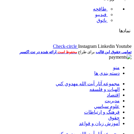
طاقچه
فیدیبو
پاتوق
نمادها
Check-circle
Instagram
Linkedin
Youtube
تمامی حقوق این قالب
برای طراح
ارائه شده در نت اکسیر
محفوظ است
منو
دسته بندی ها
مجموعه آثار آيت الله مهدوي كني
الهیات و فلسفه
اقتصاد
مديريت
علوم سياسي
فرهنگ و ارتباطات
حقوق
آموزش زبان و قواعد
مجموعه آثار آيت الله مهدوي كني