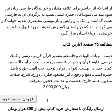
از آنجا که اثر حاضر برای علاقه مندان و خوانندگان فارسی زبان نیز
سود مند می نمود،آقای حمزه امینی نسب به برگردان آن به فارسی
همت گماشته و اینک با ویرایش و باز نویسی مختصری تقدیم خوانندگان
می گردد باشد که در راستای گسترش اندیشه مورد قبول خداوند و
خرسندی اولیاء ایشان قرار گیرد.
مطالعه ۳۵ صفحه آغازین کتاب
دسته:
الهيات
,
الهیات و فلسفه
,
تفسیر قرآن کریم
,
درسي و كمك
درسي
,
علوم قرآن و حدیث
,
فلسفه
برچسب:
آخرت
,
آیت الله سید
کمال حیدری
,
بهشت
,
تقوا در قرآن
,
توحید
,
حب الهی
,
حق و باطل
,
حمزه امینی
,
دفع و رفع
,
دکتر مسعود فکری
,
دوزخ
,
شرع
,
صفات
متقین
,
عالم خارج
,
عصمت و عدالت
,
فجور
,
معرفت
ریال
2,000,000
افزودن به سبد خرید
ارسال رایگان با سفارش خرید کتاب بیش از 800 هزار تومان