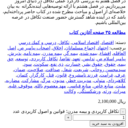
در فصل هفتم به بررسی کارکرد عملی تکافل در دنیای امروز
می‌پردازیم. در فصل هشتم با ارائه توصیه‌هایی آینده‌نگرانه به بیان
خلاصه‌ای از اصول و مباحث مطرح شده در کتاب حاضر پرداخته‌ایم،
باشد که در آینده شاهد گسترش حضور صنعت تکافل در عرصه
بین‌المللی باشیم.
مطالعه ۳۵ صفحه آغازین کتاب
دسته:
اقتصاد
,
اقتصاد اسلامی
,
تکافل
,
درسي و كمك درسي
برچسب:
اجتهاد
,
اجماع مسلمانان
,
اخلاق
,
اصحاب پیامبر ص
,
اصل
العاقله
,
افشاء
,
بیمه شده
,
بیمه گر
,
بیمه مدرن
,
بیمه نامه
,
پذیرش
,
پیامبر اسلام ص
,
تدلیس
,
تعهد
,
تقاضا
,
تکافل کاربردی
,
توسعه
,
حق
بیمه
,
حقوق
,
حقوق بشر
,
خسارت
,
ذی نفع
,
سکونت
,
سود
,
سیدمحسن روحانی
,
شریعت
,
شغل
,
صداقت
,
صلاحیت
,
ضمان
,
عرف
,
غرامت
,
فرزند نامشروع
,
قانون
,
قتل
,
کارگزار
,
کتمان
,
کلاهبردای
,
متولی
,
مدیریت خطر
,
مدیون
,
مرگ
,
مشارکت
,
مضاربه
,
ملیت
,
منابع خاص
,
منابع قیاسی
,
مهد معصوم بالله
,
موقوف علیه
,
میراث
,
ورثه
,
ورشکستگی
,
وکالت
ریال
2,100,000
تکافل کاربردی و بیمه مدرن؛ قوانین و اصول کاربردی عدد
افزودن به سبد خرید