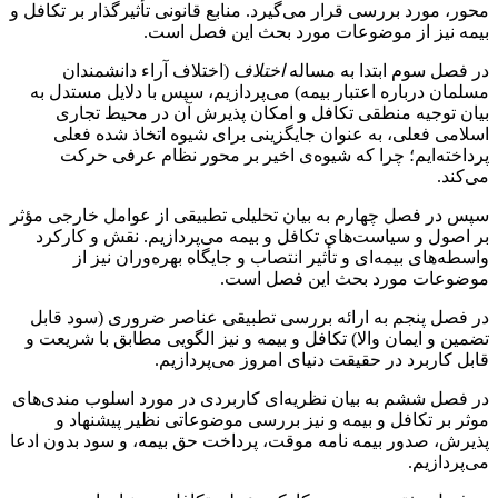
محور، مورد بررسی قرار می‌گیرد. منابع قانونی تأثیرگذار بر تکافل و
بیمه نیز از موضوعات مورد بحث این فصل است.
در فصل سوم ابتدا به مساله
اختلاف
(اختلاف آراء دانشمندان
مسلمان درباره اعتبار بیمه) می‌پردازیم، سپس با دلایل مستدل به
بیان توجیه منطقی تکافل و امکان پذیرش آن در محیط تجاری
اسلامی فعلی، به عنوان جایگزینی برای شیوه اتخاذ شده فعلی
پرداخته‌ایم؛ چرا که شیوه‌ی اخیر بر محور نظام عرفی حرکت
می‌کند.
سپس در فصل چهارم به بیان تحلیلی تطبیقی از عوامل خارجی مؤثر
بر اصول و سیاست‌های تکافل و بیمه می‌پردازیم. نقش و کارکرد
واسطه‌های بیمه‌ای و تأثیر انتصاب و جایگاه بهره‌وران نیز از
موضوعات مورد بحث این فصل است.
در فصل پنجم به ارائه بررسی تطبیقی عناصر ضروری (سود قابل
تضمین و ایمان والا) تکافل و بیمه و نیز الگویی مطابق با شریعت و
قابل کاربرد در حقیقت دنیای امروز می‌پردازیم.
در فصل ششم به بیان نظریه‌ای کاربردی در مورد اسلوب مندی‌های
موثر بر تکافل و بیمه و نیز بررسی موضوعاتی نظیر پیشنهاد و
پذیرش، صدور بیمه نامه موقت، پرداخت حق بیمه، و سود بدون ادعا
می‌پردازیم.