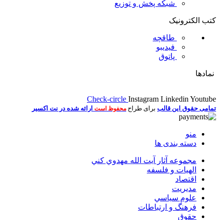
شبکه پخش و توزیع
کتب الکترونیک
طاقچه
فیدیبو
پاتوق
نمادها
Check-circle
Instagram
Linkedin
Youtube
تمامی حقوق این قالب
برای طراح
ارائه شده در نت اکسیر
محفوظ است
منو
دسته بندی ها
مجموعه آثار آيت الله مهدوي كني
الهیات و فلسفه
اقتصاد
مديريت
علوم سياسي
فرهنگ و ارتباطات
حقوق