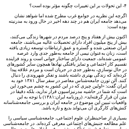
۴- این تحولات بر این تغییرات چگونه مؤثر بوده است؟
اگرچه این نظریه در جوامع غرب مطرح شده اما شواهد نشان
می‌دهد جامعه ایران هم در چند دهه اخیر در حال ورود به مدرنیته
بوده است:
اکنون بیش از هفتاد و پنج درصد مردم در شهرها زندگی می‌کنند،
بیش از پنج میلیون افراد دارای تحصیلات عالیه می‌باشند، جامعه
ایران صنعتی شده و گستره و عمق ارتباطات توسعه زیادی یافته
است، زنان به‌عنوان نیمی از جامعه به‌طور جدی وارد عرصه
عمومی شده‌اند، جمعیت دارای ساختار جوانی است و روند فزاینده
تقسیم کار اجتماعی و تمایز یافتگی نهادها همچون سایر کشورهای
در حال نوسازی، به‌طور جدی در جریان است و مردم علاقه پیدا
کرده‌اند که زندگی بهتری داشته باشند و تفکر شهروندی را دنبال
کنند. آلن تورن جامعه‌شناس معاصر در سفر سال ۱۳۸۱ خود به
ایران گفت: «اولین چیزی که در این کشور به چشم می‌خورد این
است که شما در حاشیه مدرنیزاسیون قرار ندارید، بلکه دقیقا در
متن آن قرار گرفته‌اید». (روزنامه ایران:۱۳۸۱)‌ با توجه به این
واقعیات تبیین این موضوع در جامعه ایران و بررسی جامعه‌شناسانه
کنش‌های کارگری آن می‌تواند بدیع و تازه باشد.
بسیاری از صاحبنظران علوم اجتماعی، جامعه‌شناسی سیاسی را
علم مطالعه جنبش‌ها‌ی اجتماعی معرفی کرده‌اند. در جامعه‌شناسی
سیاسی متعارف(سنتی) تأکید بیشتر بر فهم انقلاب‌ها بود، در حالی