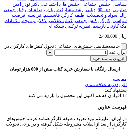
شناسی
,
جنبش اجتماعی
,
جنبش های اجتماعی
,
دکتر نوذر امین
صارمی
,
دهه 60
,
دیانی
,
رشد مشارکت زنان
,
رضا شاه
,
رفتار جمعی
,
زالد
,
سواد و تحصیلات
,
طبقه کارگر
,
فاشیسم
,
فرانسه
,
فرصت
سیاسی
,
کارگر
,
کنش جمعی
,
کنش عقلانی
,
لاکلاو و موفه
,
مک آدام
,
مک کارتی
,
نازیسم
,
نظریه ترکیبی شبکه ای
ریال
2,400,000
جامعه‌شناسی جنبش‌های اجتماعی؛ تحول کنش‌های کارگری در
ایران عدد
افزودن به سبد خرید
ارسال رایگان با سفارش خرید کتاب بیش از 800 هزار تومان
مقایسه
افزودن به علاقه مندی
پیشنهاد کنید
12
افرادی که هم اکنون این محصول را بازدید می کنند
فهرست عناوین
در ایران، علیرغم نبود تعریف طبقه کارگر همانند غرب، جنبش‌های
کارگری از بعد از انقلاب مشروطه شکل گرفته و در برخی تحولات