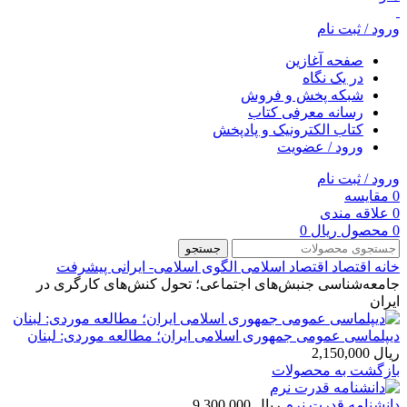
ورود / ثبت نام
صفحه آغازین
در یک نگاه
شبکه پخش و فروش
رسانه معرفی کتاب
کتاب الکترونیک و پادپخش
ورود / عضویت
ورود / ثبت نام
0
مقایسه
0
علاقه مندی
0
محصول
ریال
0
جستجو
خانه
اقتصاد
اقتصاد اسلامی
الگوی اسلامی- ایرانی پیشرفت
جامعه‌شناسی جنبش‌های اجتماعی؛ تحول کنش‌های کارگری در
ایران
دیپلماسی عمومی جمهوری اسلامی ایران؛ مطالعه موردی: لبنان
ریال
2,150,000
بازگشت به محصولات
دانشنامه قدرت نرم
ریال
9,300,000