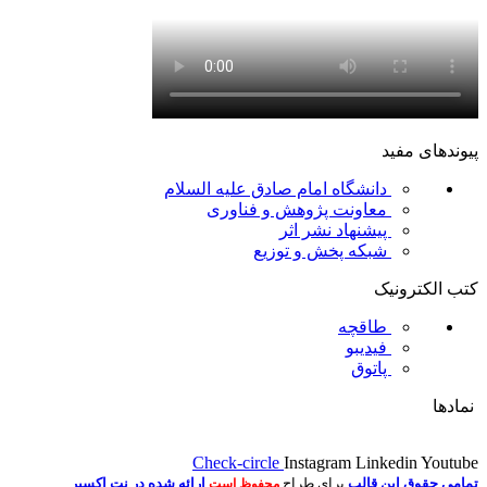
پیوندهای مفید
دانشگاه امام صادق علیه السلام
معاونت پژوهش و فناوری
پیشنهاد نشر اثر
شبکه پخش و توزیع
کتب الکترونیک
طاقچه
فیدیبو
پاتوق
نمادها
Check-circle
Instagram
Linkedin
Youtube
تمامی حقوق این قالب
برای طراح
ارائه شده در نت اکسیر
محفوظ است