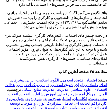
که جامعه‌شناسی متأخر بر جنبش‌های اجتماعی تأکید دارد.
هانتینگتون می‌گوید اگر کاخ ریاست جمهوری را نماد اقتدار بدانیم،
اتحادیه‌ها و سازمان‌های دانشجویی و کارگری را باید نماد شورش
بدانیم (هانتینگتون،۱۲۷:۱۳۶۹) این کلام اهمیت جنبش‌های اجتماعی،
بویژه جنبش‌های دانشجویی و کارگری را نشان می‌د‌هد.
در بحث جنبش‌های اجتماعی، کنش‌های کارگری پیشینه طولانی‌تری
داشته و تأثیرات زیادی در تحولات اجتماعی و اقتصادی جوامع
داشته‌اند. جنبش کارگری به لحاظ تاریخی جنبشی پیشرو محسوب
شده و با توجه به این تأثیرگذاری‌ها، به‌عنوان نیروی مؤثر اجتماعی
عمل کرده که می‌تواند جامعه را به حرکت درآورد. در اغلب
انقلاب‌های سیاسی، جنبش‌های کارگری نقش تعیین‌کننده
داشته‌اند….
مطالعه ۳۵ صفحه آغازین کتاب
دسته:
اقتصاد
,
اقتصاد اسلامی
,
الگوی اسلامی- ایرانی پیشرفت
,
انقلاب اسلامی ایران
,
حقوق اسلامی
,
درسي و كمك درسي
,
عدالت
اقتصادی
,
علوم سياسي
,
مديريت
,
مدیریت منابع انسانی
برچسب:
آلمان
,
آمریکا
,
آموزش حرفه ای
,
آموزش شاغلین
,
انقلاب
,
انقلاب
مشروطیت
,
انگلستان
,
ایتالیا
,
بسیج منابع
,
پهلوی دوم
,
تحول نیروی
کار
,
تراکم اتحادیه ای
,
تعامل استراتژیک
,
تورن و ملوچی
,
توسعه
اقتصادی
,
توسعه سیاسی
,
تیلی
,
جامعه تثبیت ناشدنی
,
جامعه