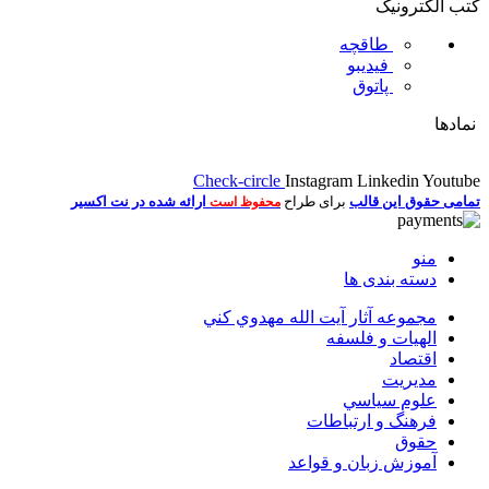
کتب الکترونیک
طاقچه
فیدیبو
پاتوق
نمادها
Check-circle
Instagram
Linkedin
Youtube
تمامی حقوق این قالب
برای طراح
ارائه شده در نت اکسیر
محفوظ است
منو
دسته بندی ها
مجموعه آثار آيت الله مهدوي كني
الهیات و فلسفه
اقتصاد
مديريت
علوم سياسي
فرهنگ و ارتباطات
حقوق
آموزش زبان و قواعد