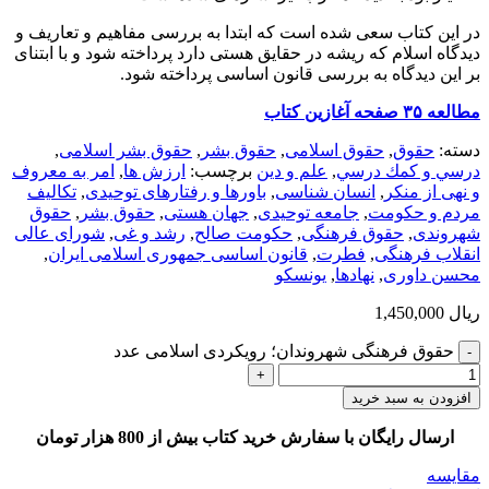
در این کتاب سعی شده است که ابتدا به بررسی مفاهیم و تعاریف و
دیدگاه اسلام که ریشه در حقایق هستی دارد پرداخته شود و با ابتنای
بر این دیدگاه به بررسی قانون اساسی پرداخته شود.
مطالعه ۳۵ صفحه آغازین کتاب
دسته:
حقوق
,
حقوق اسلامی
,
حقوق بشر
,
حقوق بشر اسلامی
,
درسي و كمك درسي
,
علم و دین
برچسب:
ارزش ها
,
امر به معروف
و نهی از منکر
,
انسان شناسی
,
باورها و رفتارهای توحیدی
,
تکالیف
مردم و حکومت
,
جامعه توحیدی
,
جهان هستی
,
حقوق بشر
,
حقوق
شهروندی
,
حقوق فرهنگی
,
حکومت صالح
,
رشد و غی
,
شورای عالی
انقلاب فرهنگی
,
فطرت
,
قانون اساسی جمهوری اسلامی ایران
,
محسن داوری
,
نهادها
,
یونسکو
ریال
1,450,000
حقوق فرهنگی شهروندان؛ رویکردی اسلامی عدد
افزودن به سبد خرید
ارسال رایگان با سفارش خرید کتاب بیش از 800 هزار تومان
مقایسه