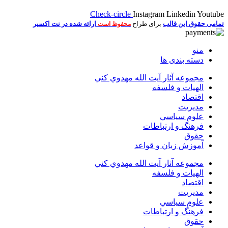
Check-circle
Instagram
Linkedin
Youtube
تمامی حقوق این قالب
برای طراح
ارائه شده در نت اکسیر
محفوظ است
منو
دسته بندی ها
مجموعه آثار آيت الله مهدوي كني
الهیات و فلسفه
اقتصاد
مديريت
علوم سياسي
فرهنگ و ارتباطات
حقوق
آموزش زبان و قواعد
مجموعه آثار آيت الله مهدوي كني
الهیات و فلسفه
اقتصاد
مديريت
علوم سياسي
فرهنگ و ارتباطات
حقوق