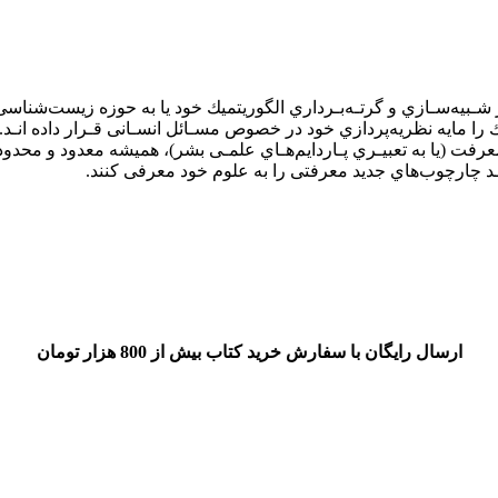
 ﺷـﺒﻴﻪﺳـﺎزي و ﮔﺮﺗـﻪﺑـﺮداري اﻟﮕﻮرﻳﺘﻤﻴﻚ ﺧﻮد ﻳﺎ ﺑﻪ ﺣﻮزه زﻳﺴﺖﺷﻨﺎﺳﻰ ﺗ
را ﻣﺎﻳﻪ ﻧﻈﺮﻳﻪﭘﺮدازي ﺧﻮد در ﺧﺼﻮص ﻣﺴـﺎﺋﻞ اﻧﺴـﺎﻧﻰ ﻗـﺮار داده اﻧـﺪ.در
ﻣﻌﺮﻓﺖ (ﻳﺎ ﺑﻪ ﺗﻌﺒﻴـﺮي ﭘـﺎرداﻳﻢﻫـﺎي ﻋﻠﻤـﻰ ﺑﺸﺮ)، ﻫﻤﻴﺸﻪ ﻣﻌﺪود و ﻣﺤﺪود
ﺪ ﭼﺎرﭼﻮبﻫﺎي ﺟﺪﻳﺪ ﻣﻌﺮﻓﺘﻰ را ﺑﻪ ﻋﻠﻮم ﺧﻮد ﻣﻌﺮﻓﻰ ﻛﻨﻨﺪ.
ارسال رایگان با سفارش خرید کتاب بیش از 800 هزار تومان