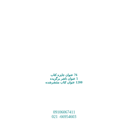
76 عنوان جایزه کتاب
5 عنوان ناشر برگزیده
1200 عنوان کتاب منتشرشده
09106067411
66954603- 021