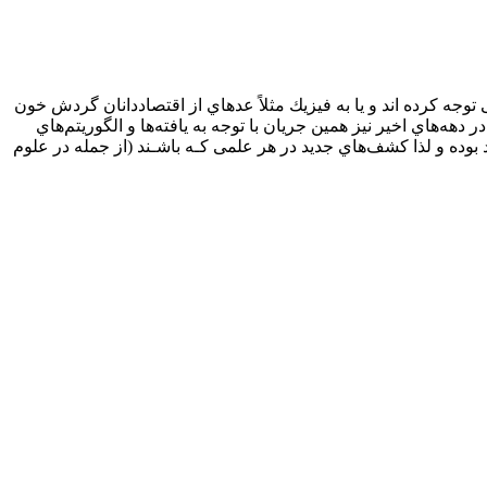
ﻮﺟﻪ ﻛﺮده اﻧﺪ و ﻳﺎ ﺑﻪ ﻓﻴﺰﻳﻚ ﻣﺜﻼً ﻋﺪهاي از اﻗﺘﺼﺎدداﻧﺎن ﮔﺮدش ﺧﻮن
 دﻫﻪﻫﺎي اﺧﻴﺮ ﻧﻴﺰ ﻫﻤﻴﻦ ﺟﺮﻳﺎن ﺑﺎ ﺗﻮﺟﻪ ﺑﻪ ﻳﺎﻓﺘﻪﻫﺎ و اﻟﮕﻮرﻳﺘﻢﻫﺎي
 ﺑﻮده و ﻟﺬا ﻛﺸﻒﻫﺎي ﺟﺪﻳﺪ در ﻫﺮ ﻋﻠﻤﻰ ﻛـﻪ ﺑﺎﺷـﻨﺪ (از ﺟﻤﻠﻪ در ﻋﻠﻮم