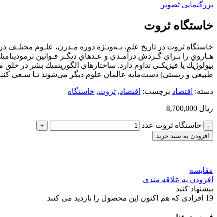
بزرگنمایی تصویر
خاستگاه ثروت
خاستگاه ثروت در ﺗﺎرﻳﺦ ﻋﻠﻢ، ﺑـﻪوﻳـﮋه دوره ﻣـﺪرن، ﻋﻠـﻮم ﻣﺨﺘﻠـﻒ در
ﻫـﺎروي را ﺑـﺮاي ﮔـﺮدش درآﻣـﺪي و ﻋـﺪهاي دﻳﮕـﺮ ﻗـﻮاﻧﻴﻦ ﺗﺮﻣﻮدﻳﻨﺎﻣﻴﻚ 
ﺑﻴﻮﻟﻮژﻳﻚ ﻳﺎ ﻓﻴﺰﻳﻜـﻰ ﺗﺪاوم دارد. ﺳﺎﺧﺘﺎرﻫﺎي اﻟﮕﻮرﻳﺘﻤﻴﻚ ﺑﺸﺮ در ﺧﻠﻖ 
ﻃﺒﻴﻌﻰ و زﻳﺴﺘﻰ) دﺳﺖﻣﺎﻳﻪ ﻋﺎﻟﻤﺎن ﻋﻠﻮم دﻳﮕﺮ ﻣﻰﺷﻮﻧﺪ ﺗـﺎ ﺳـﻌﻰ ﻛﻨﻨـ
دسته:
اقتصاد
برچسب:
اقتصاد
,
ثروت
,
خاستگاه
ریال
8,700,000
خاستگاه ثروت عدد
افزودن به سبد خرید
مقایسه
افزودن به علاقه مندی
پیشنهاد کنید
19
افرادی که هم اکنون این محصول را بازدید می کنند