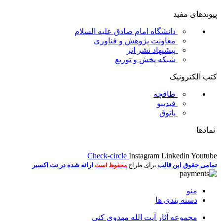
پیوندهای مفید
دانشگاه امام صادق علیه السلام
معاونت پژوهش و فناوری
پیشنهاد نشر اثر
شبکه پخش و توزیع
کتب الکترونیک
طاقچه
فیدیبو
پاتوق
نمادها
Check-circle
Instagram
Linkedin
Youtube
تمامی حقوق این قالب
برای طراح
ارائه شده در نت اکسیر
محفوظ است
منو
دسته بندی ها
مجموعه آثار آيت الله مهدوي كني