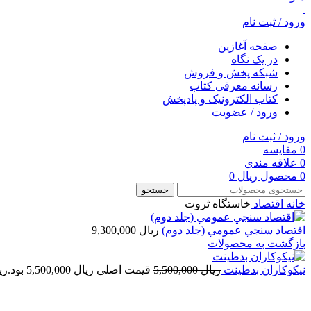
ورود / ثبت نام
صفحه آغازین
در یک نگاه
شبکه پخش و فروش
رسانه معرفی کتاب
کتاب الکترونیک و پادپخش
ورود / عضویت
ورود / ثبت نام
0
مقایسه
0
علاقه مندی
0
محصول
ریال
0
جستجو
خانه
اقتصاد
خاستگاه ثروت
اقتصاد سنجي عمومي (جلد دوم)
ریال
9,300,000
بازگشت به محصولات
نیکوکاران بدطینت
ریال
5,500,000
قیمت اصلی ریال 5,500,000 بود.
ری