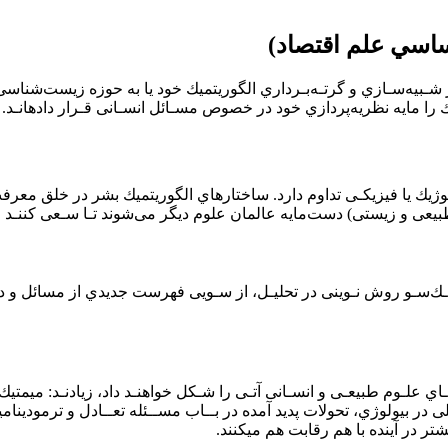
ساسي علم اقتصاد)
 ﺷـﺒﻴﻪﺳـﺎزي و ﮔﺮﺗـﻪﺑـﺮداري اﻟﮕﻮرﻳﺘﻤﻴﻚ ﺧﻮد ﻳﺎ ﺑﻪ ﺣﻮزه زﻳﺴﺖﺷﻨﺎﺳﻰ ﺗ
 را ﻣﺎﻳﻪ ﻧﻈﺮﻳﻪﭘﺮدازي ﺧﻮد در ﺧﺼﻮص ﻣﺴـﺎﺋﻞ اﻧﺴـﺎﻧﻰ ﻗـﺮار دادهاﻧـﺪ.
ﻮﻟﻮژﻳﻚ ﻳﺎ ﻓﻴﺰﻳﻜـﻰ ﺗﺪاوم دارد. ﺳﺎﺧﺘﺎرﻫﺎي اﻟﮕﻮرﻳﺘﻤﻴﻚ ﺑﺸﺮ در ﺧﻠﻖ ﻣﻌﺮﻓ
 ﻃﺒﻴﻌﻰ و زﻳﺴﺘﻰ) دﺳﺖﻣﺎﻳﻪ ﻋﺎﻟﻤﺎن ﻋﻠﻮم دﻳﮕﺮ ﻣﻰﺷﻮﻧﺪ ﺗـﺎ ﺳـﻌﻰ ﻛﻨﻨـﺪ
ﻳـﻚﺳـﻮ روش ﻧـﻮﻳﻨﻰ در ﺗﺤﻠﻴـﻞ، از ﺳـﻮﻳﻰ ﻓﻬﺮﺳﺖ ﺟﺪﻳﺪي از ﻣﺴﺎﺋﻞ و در 
 ﻋﻠـﻮم ﻃﺒﻴﻌـﻰ و اﻧﺴـﺎﻧﻰ آﺗـﻰ را ﺷـﻜﻞ ﺧﻮاﻫﻨـﺪ داد، زﻳﺎدﻧـﺪ: ﻣﻴﻤﺘﻴﻚ
 در ﺑﻴﻮﻟﻮژي، ﺗﺤﻮﻻت ﭘﺪﻳﺪ آﻣﺪه در ﺑــﺎب ﻣﺴــﺌﻠﻪ ﺗﻌــﺎدل و ﺗﺮﻣﻮدﻳﻨﺎﻣ
ر در آينده با هم رقابت هم ميكنند.