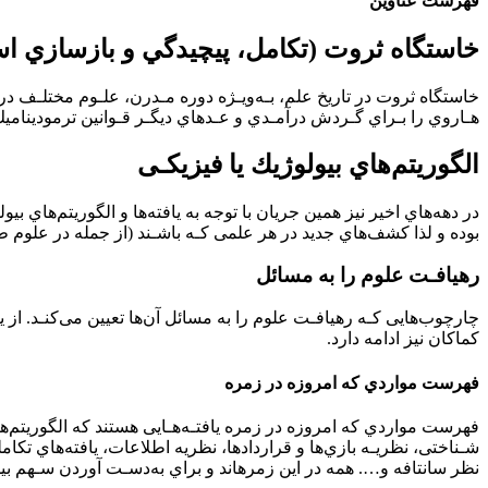
فهرست عناوین
خاستگاه ثروت (تكامل، پيچيدگي و بازسازي ا
خاستگاه ثروت در ﺗﺎرﻳﺦ ﻋﻠﻢ، ﺑـﻪوﻳـﮋه دوره ﻣـﺪرن، ﻋﻠـﻮم ﻣﺨﺘﻠـﻒ در
ﻫـﺎروي را ﺑـﺮاي ﮔـﺮدش درآﻣـﺪي و ﻋـﺪهاي دﻳﮕـﺮ ﻗـﻮاﻧﻴﻦ ﺗﺮﻣﻮدﻳﻨﺎﻣﻴﻚ
اﻟﮕﻮرﻳﺘﻢﻫﺎي ﺑﻴﻮﻟﻮژﻳﻚ ﻳﺎ ﻓﻴﺰﻳﻜـﻰ
در دﻫﻪﻫﺎي اﺧﻴﺮ ﻧﻴﺰ ﻫﻤﻴﻦ ﺟﺮﻳﺎن ﺑﺎ ﺗﻮﺟﻪ ﺑﻪ ﻳﺎﻓﺘﻪﻫﺎ و اﻟﮕﻮرﻳﺘﻢﻫﺎي ﺑﻴ
ﺑﻮده و ﻟﺬا ﻛﺸﻒﻫﺎي ﺟﺪﻳﺪ در ﻫﺮ ﻋﻠﻤﻰ ﻛـﻪ ﺑﺎﺷـﻨﺪ (از ﺟﻤﻠﻪ در ﻋﻠﻮم
رﻫﻴﺎﻓـﺖ ﻋﻠﻮم را ﺑﻪ ﻣﺴﺎﺋﻞ
ﭼﺎرﭼﻮبﻫﺎﻳﻰ ﻛـﻪ رﻫﻴﺎﻓـﺖ ﻋﻠﻮم را ﺑﻪ ﻣﺴﺎﺋﻞ آنﻫﺎ ﺗﻌﻴﻴﻦ ﻣﻰﻛﻨـﺪ. از 
ﻛﻤﺎﻛﺎن ﻧﻴﺰ اداﻣﻪ دارد.
ﻓﻬﺮﺳﺖ ﻣﻮاردي ﻛﻪ اﻣﺮوزه در زﻣﺮه
ﻓﻬﺮﺳﺖ ﻣﻮاردي ﻛﻪ اﻣﺮوزه در زﻣﺮه ﻳﺎﻓﺘـﻪﻫـﺎﻳﻰ ﻫﺴﺘﻨﺪ ﻛﻪ اﻟﮕﻮرﻳﺘﻢﻫـﺎي
ﺷـﻨﺎﺧﺘﻰ، ﻧﻈﺮﻳـﻪ ﺑﺎزيﻫﺎ و ﻗﺮاردادﻫﺎ، ﻧﻈﺮﻳﻪ اﻃﻼﻋﺎت، ﻳﺎﻓﺘﻪﻫﺎي ﺗﻜﺎﻣﻠﻰ
ﻧﻈﺮ ﺳﺎﻧﺘﺎﻓﻪ و…. ﻫﻤﻪ در اﻳﻦ زﻣﺮهاﻧﺪ و ﺑﺮاي ﺑﻪدﺳـﺖ آوردن ﺳـﻬﻢ بيشت