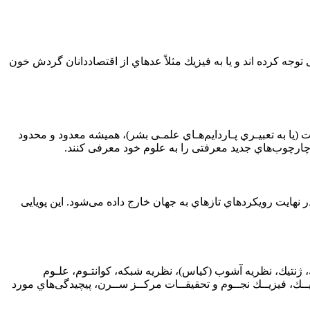
ﻮﺟﻪ ﻛﺮده اﻧﺪ و ﻳﺎ ﺑﻪ ﻓﻴﺰﻳﻚ ﻣﺜﻼً ﻋﺪهاي از اﻗﺘﺼﺎدداﻧﺎن ﮔﺮدش ﺧﻮن
ﺖ (ﻳﺎ ﺑﻪ ﺗﻌﺒﻴـﺮي ﭘـﺎرداﻳﻢﻫـﺎي ﻋﻠﻤـﻰ ﺑﺸﺮ)، ﻫﻤﻴﺸﻪ ﻣﻌﺪود و ﻣﺤﺪود
 ﭼﺎرﭼﻮبﻫﺎي ﺟﺪﻳﺪ ﻣﻌﺮﻓﺘﻰ را ﺑﻪ ﻋﻠﻮم ﺧﻮد ﻣﻌﺮﻓﻰ ﻛﻨﻨﺪ.
ﻧﻬﺎﻳﺖ روﻳﻜﺮدﻫﺎي ﺗﺎزهاي ﺑﻪ ﺟﻬﺎن ﺧﺎرج داده ﻣﻰﺷﻮد. اﻳﻦ ﭘﻮﻳﺎﻳﻰ
، ژﻧﺘﻴﻚ، ﻧﻈﺮﻳﻪ آﺷﻮب (ﻛﻴﺎس)، ﻧﻈﺮﻳﻪ ﺷﺒﻜﻪ، ﻛﻮاﻧﺘـﻮم، ﻋﻠـﻮم
ﻴــﻚ، ﻓﻴﺰﻳــﻚ ﻧﺠــﻮم و ﺗﺤﻘﻴﻘــﺎت ﻣﺮﻛــﺰ ﺳــﺮن، ﭘﻴﭽﻴﺪﮔﻰﻫﺎي ﻣﻮرد