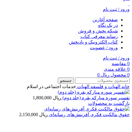
ورود / ثبت نام
صفحه آغازین
در یک نگاه
شبکه پخش و فروش
رسانه معرفی کتاب
کتاب الکترونیک و پادپخش
ورود / عضویت
ورود / ثبت نام
0
مقایسه
0
علاقه مندی
0
محصول
ریال
0
جستجو
خانه
الهیات و فلسفه
الهيات
خدمات اجتماعی در اسلام
تفسیر سوره مبارکه بقره (جلد دوم)
ریال
1,800,000
بازگشت به محصولات
حقوق مالکیت فکری آفرینش‌های رسانه‌ای
ریال
2,150,000