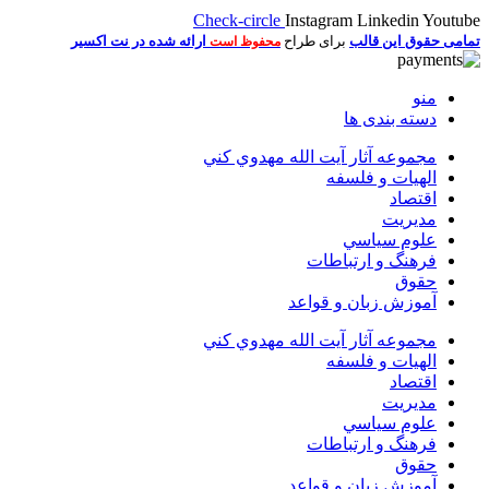
Check-circle
Instagram
Linkedin
Youtube
تمامی حقوق این قالب
برای طراح
ارائه شده در نت اکسیر
محفوظ است
منو
دسته بندی ها
مجموعه آثار آيت الله مهدوي كني
الهیات و فلسفه
اقتصاد
مديريت
علوم سياسي
فرهنگ و ارتباطات
حقوق
آموزش زبان و قواعد
مجموعه آثار آيت الله مهدوي كني
الهیات و فلسفه
اقتصاد
مديريت
علوم سياسي
فرهنگ و ارتباطات
حقوق
آموزش زبان و قواعد