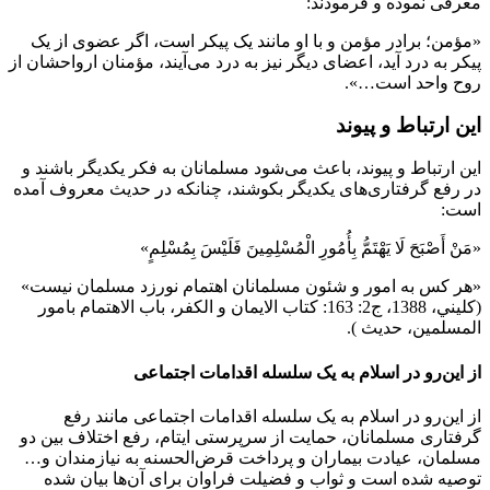
معرفی نموده و فرمودند:
«مؤمن؛ برادر مؤمن و با او مانند یک پیکر است، اگر عضوی از یک
پیکر به درد آید، اعضای دیگر نیز به درد می‌آیند، مؤمنان ارواحشان از
روح واحد است…».
این ارتباط و پیوند
این ارتباط و پیوند، باعث می‌شود مسلمانان به فکر یکدیگر باشند و
در رفع گرفتاری‌های یکدیگر بکوشند، چنانکه در حدیث معروف آمده
است:
«مَنْ‏ أَصْبَحَ‏ لَا يَهْتَمُّ بِأُمُورِ الْمُسْلِمِينَ فَلَيْسَ بِمُسْلِمٍ»
«هر کس به امور و شئون مسلمانان اهتمام نورزد مسلمان نیست»
(کليني، 1388، ج2: 163: کتاب الايمان و الکفر، باب الاهتمام بامور
المسلمين، حديث ).
از این‌رو در اسلام به یک سلسله اقدامات اجتماعی
از این‌رو در اسلام به یک سلسله اقدامات اجتماعی مانند رفع
گرفتاری مسلمانان، حمایت از سرپرستی ایتام، رفع اختلاف بین دو
مسلمان، عیادت بیماران و پرداخت قرض‌الحسنه به نیازمندان و…
توصیه شده است و ثواب و فضیلت فراوان برای آن‌ها بیان شده