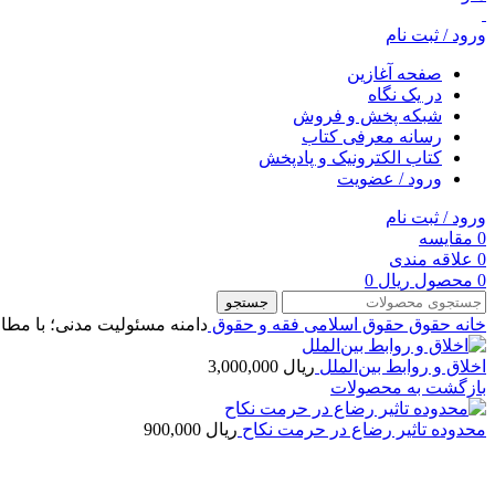
ورود / ثبت نام
صفحه آغازین
در یک نگاه
شبکه پخش و فروش
رسانه معرفی کتاب
کتاب الکترونیک و پادپخش
ورود / عضویت
ورود / ثبت نام
0
مقایسه
0
علاقه مندی
0
محصول
ریال
0
جستجو
خانه
حقوق
حقوق اسلامی
فقه و حقوق
دامنه مسئولیت مدنی؛ با مطا
اخلاق و روابط بین‌الملل
ریال
3,000,000
بازگشت به محصولات
محدوده تاثیر رضاع در حرمت نکاح
ریال
900,000