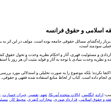
قه اسلامی و حقوق فرانسه
رباز راه‌گشای مسائل حقوقی جامعه بوده است. مولف در این اثر به 
 عملی سودمند است،
ادی و مسئولیت قهری، آثار و احکام نظریه وحدت و تحول حقوق کشوره
 نظریه وحدت بنیادی با توجه به آثار و فواید مثبت آن هر روز با است
اکتفا نکرده؛ بلکه موضوع را به صورت تحلیلی و استدلالی مورد بررسی 
ی انجام داده است. کتاب از لحاظ منابع استفاده شده فقهی و حقوقی، ب
ب:
اراده
,
انگلیس
,
ایالات متحده آمریکا
,
تعهد
,
تقصیر
,
جبران خسارت
,
ح
قه و حقوق اسلامی
,
قرارداد صوری
,
مجازات کیفری
,
محیط کار
,
مسئول