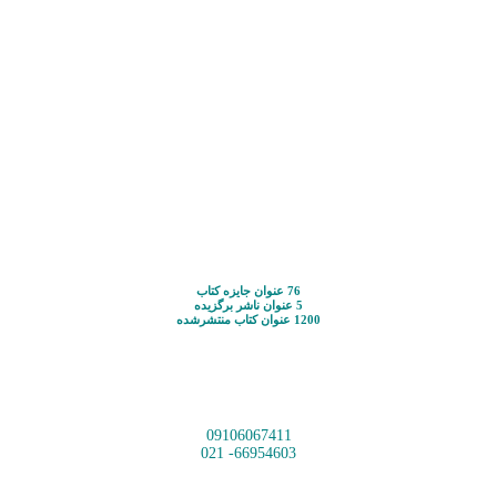
76 عنوان جایزه کتاب
5 عنوان ناشر برگزیده
1200 عنوان کتاب منتشرشده
09106067411
66954603- 021