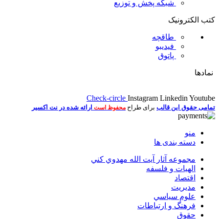
شبکه پخش و توزیع
کتب الکترونیک
طاقچه
فیدیبو
پاتوق
نمادها
Check-circle
Instagram
Linkedin
Youtube
تمامی حقوق این قالب
برای طراح
ارائه شده در نت اکسیر
محفوظ است
منو
دسته بندی ها
مجموعه آثار آيت الله مهدوي كني
الهیات و فلسفه
اقتصاد
مديريت
علوم سياسي
فرهنگ و ارتباطات
حقوق