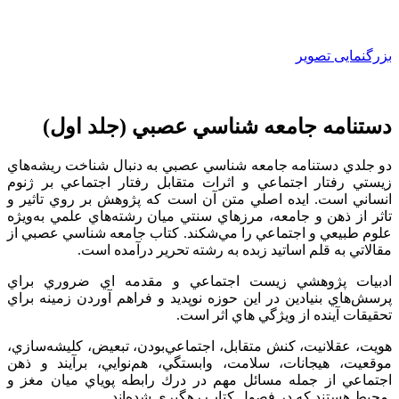
بزرگنمایی تصویر
دستنامه جامعه شناسي عصبي (جلد اول)
دو جلدي دستنامه جامعه شناسي عصبي به دنبال شناخت ريشه‌هاي
زيستي رفتار اجتماعي و اثرات متقابل رفتار اجتماعي بر ژنوم
انساني است. ايده اصلي متن آن است كه پژوهش بر روي تاثير و
تاثر از ذهن و جامعه، مرزهاي سنتي ميان رشته‌هاي علمي به‌ويژه
علوم طبيعي و اجتماعي را مي‌شكند. كتاب جامعه شناسي عصبي از
مقالاتي به قلم اساتيد زبده به رشته تحرير درآمده است.
ادبيات پژوهشي زيست اجتماعي و مقدمه اي ضروري براي
پرسش‌هاي بنيادين در اين حوزه نوپديد و فراهم آوردن زمينه براي
تحقيقات آينده از ويژگي هاي اثر است.
هويت، عقلانيت، كنش متقابل، اجتماعي‌بودن، تبعيض، كليشه‌سازي،
موقعيت، هيجانات، سلامت، وابستگي، هم‌نوايي، برآيند و ذهن
اجتماعي از جمله مسائل مهم در درك رابطه پوياي ميان مغز و
محيط هستند كه در فصول كتاب رهگيري شده‌اند.