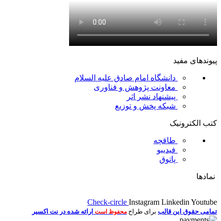
پیوندهای مفید
دانشگاه امام صادق علیه السلام
معاونت پژوهش و فناوری
پیشنهاد نشر اثر
شبکه پخش و توزیع
کتب الکترونیک
طاقچه
فیدیبو
پاتوق
نمادها
Check-circle
Instagram
Linkedin
Youtube
تمامی حقوق این قالب
برای طراح
ارائه شده در نت اکسیر
محفوظ است