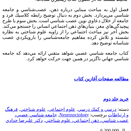
فصل اول به مباحث مبنايي درباره ذهن، عصب‌شناسي و جامعه
شناسي مي‌پردازد. بخش دوم به دنبال توضيح رابطه كلاسيك فرد و
جامعه از خلال دعاوي نوين عصب شناسي است. بخش سوم با طرح
پيچيدگي‌هاي مغز، بنيان‌هاي ذهن اجتماعي انساني را جستجو مي‌كند.
بخش آخر نيز مباحث اجتماعي را از زاويه علوم شناختي به نظاره
نشسته و تلاش كرده مفاهيم جامعه‌شناسي را بارويكردي عصب
شناسانه توضيح دهد.
كتاب جامعه شناسي عصبي شواهد متقني ارائه مي‌دهد كه جامعه
شناسي جهاني ناگزير در همين جهت حركت خواهد كرد.
مطالعه صفحات آغازين كتاب
خريد جلد دوم
دسته:
درسي و كمك درسي
,
علوم اجتماعی
,
علوم شناختي
,
فرهنگ
و ارتباطات
برچسب:
Neurosociology
,
جامعه شناسي عصبي،
عصب شناسي، ذهن اجتماعي، علوم شناختي
,
دكتر عليرضا حدادي
ریال
6,200,000