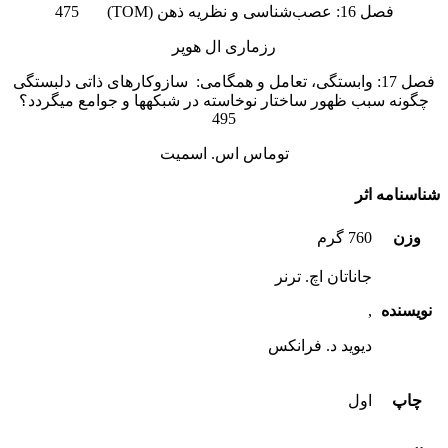
فصل 16: عصب‌شناسی و نظریه ذهن (TOM) 475
رزماری ال هوپر
فصل 17: وابستگی، تعامل و همگامی: سازوکار‌های ذاتی دلبستگی
چگونه سبب ظهور ساختار نوخاسته در شبکهها و جوامع میگردد؟
495
توماس اس. اسمیت
شناسنامه اثر
وزن
760 گرم
جاناتان اچ. ترنر
نویسنده
,
ديويد د. فرانكس
چاپ
اول