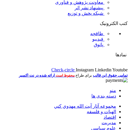
معاونت پژوهش و فناوری
پیشنهاد نشر اثر
شبکه پخش و توزیع
کتب الکترونیک
طاقچه
فیدیبو
پاتوق
نمادها
Check-circle
Instagram
Linkedin
Youtube
تمامی حقوق این قالب
برای طراح
ارائه شده در نت اکسیر
محفوظ است
منو
دسته بندی ها
مجموعه آثار آيت الله مهدوي كني
الهیات و فلسفه
اقتصاد
مديريت
علوم سياسي