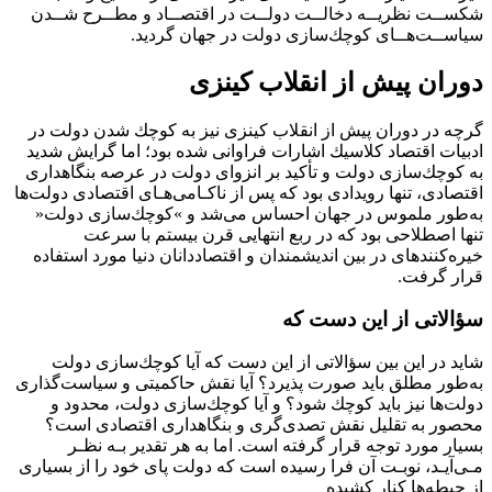
ﺷﻜﺴــﺖ ﻧﻈﺮﻳــﻪ دﺧﺎﻟــﺖ دوﻟــﺖ در اﻗﺘﺼــﺎد و ﻣﻄــﺮح ﺷــﺪن
ﺳﻴﺎﺳــﺖﻫــﺎى ﻛﻮﭼﻚﺳﺎزى دوﻟﺖ در ﺟﻬﺎن ﮔﺮدﻳﺪ.
دوران ﭘﻴﺶ از اﻧﻘﻼب ﻛﻴﻨﺰى
ﮔﺮﭼﻪ در دوران ﭘﻴﺶ از اﻧﻘﻼب ﻛﻴﻨﺰى ﻧﻴﺰ ﺑﻪ ﻛﻮﭼﻚ ﺷﺪن دوﻟﺖ در
ادﺑﻴﺎت اﻗﺘﺼﺎد ﻛﻼﺳﻴﻚ اﺷﺎرات ﻓﺮاواﻧﻰ ﺷﺪه ﺑﻮد؛ اﻣﺎ ﮔﺮاﻳﺶ ﺷﺪﻳﺪ
ﺑﻪ ﻛﻮﭼﻚﺳﺎزى دوﻟﺖ و ﺗﺄﻛﻴﺪ ﺑﺮ اﻧﺰواى دوﻟﺖ در ﻋﺮﺻﻪ ﺑﻨﮕﺎهدارى
اﻗﺘﺼﺎدى، ﺗﻨﻬﺎ روﻳﺪادى ﺑﻮد ﻛﻪ ﭘﺲ از ﻧﺎﻛـﺎﻣﻰﻫـﺎى اﻗﺘﺼﺎدى دوﻟﺖﻫﺎ
ﺑﻪﻃﻮر ﻣﻠﻤﻮس در ﺟﻬﺎن اﺣﺴﺎس ﻣﻰﺷﺪ و »ﻛﻮﭼﻚﺳﺎزى دوﻟﺖ«
ﺗﻨﻬﺎ اﺻﻄﻼﺣﻰ ﺑﻮد ﻛﻪ در رﺑﻊ اﻧﺘﻬﺎﻳﻰ ﻗﺮن ﺑﻴﺴﺘﻢ ﺑﺎ ﺳﺮﻋﺖ
ﺧﻴﺮهﻛﻨﻨﺪهاى در ﺑﻴﻦ اﻧﺪﻳﺸﻤﻨﺪان و اﻗﺘﺼﺎدداﻧﺎن دﻧﻴﺎ ﻣﻮرد اﺳﺘﻔﺎده
ﻗﺮار ﮔﺮﻓﺖ.
ﺳﺆاﻻﺗﻰ از اﻳﻦ دﺳﺖ ﻛﻪ
ﺷﺎﻳﺪ در اﻳﻦ ﺑﻴﻦ ﺳﺆاﻻﺗﻰ از اﻳﻦ دﺳﺖ ﻛﻪ آﻳﺎ ﻛﻮﭼﻚﺳﺎزى دوﻟﺖ
ﺑﻪﻃﻮر ﻣﻄﻠﻖ ﺑﺎﻳﺪ ﺻﻮرت ﭘﺬﻳﺮد؟ آﻳﺎ ﻧﻘﺶ ﺣﺎﻛﻤﻴﺘﻰ و ﺳﻴﺎﺳﺖﮔﺬارى
دوﻟﺖﻫﺎ ﻧﻴﺰ ﺑﺎﻳﺪ ﻛﻮﭼﻚ ﺷﻮد؟ و آﻳﺎ ﻛﻮﭼﻚﺳﺎزى دوﻟﺖ، ﻣﺤﺪود و
ﻣﺤﺼﻮر ﺑﻪ ﺗﻘﻠﻴﻞ ﻧﻘﺶ ﺗﺼﺪىﮔﺮى و ﺑﻨﮕﺎهدارى اﻗﺘﺼﺎدى اﺳﺖ؟
ﺑﺴﻴﺎر ﻣﻮرد ﺗﻮﺟﻪ ﻗﺮار ﮔﺮﻓﺘﻪ اﺳﺖ. اﻣﺎ ﺑﻪ ﻫﺮ ﺗﻘﺪﻳﺮ ﺑـﻪ ﻧﻈـﺮ
ﻣـﻰآﻳـﺪ، ﻧﻮﺑـﺖ آن ﻓﺮا رﺳﻴﺪه اﺳﺖ ﻛﻪ دوﻟﺖ ﭘﺎى ﺧﻮد را از ﺑﺴﻴﺎرى
از ﺣﻴﻄﻪﻫﺎ ﻛﻨﺎر ﻛﺸﻴﺪه