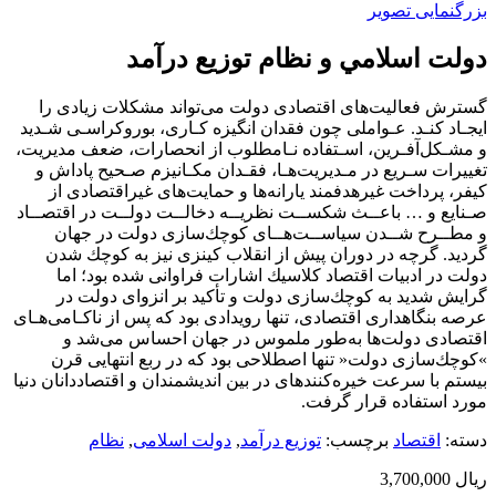
بزرگنمایی تصویر
دولت اسلامي و نظام توزيع درآمد
ﮔﺴﺘﺮش ﻓﻌﺎﻟﻴﺖﻫﺎى اﻗﺘﺼﺎدى دوﻟﺖ ﻣﻰﺗﻮاﻧﺪ ﻣﺸﻜﻼت زﻳﺎدى را
اﻳﺠـﺎد ﻛﻨـﺪ. ﻋـﻮاﻣﻠﻰ ﭼﻮن ﻓﻘﺪان اﻧﮕﻴﺰه ﻛـﺎرى، ﺑﻮروﻛﺮاﺳـﻰ ﺷـﺪﻳﺪ
و ﻣﺸـﻜﻞآﻓـﺮﻳﻦ، اﺳـﺘﻔﺎده ﻧـﺎﻣﻄﻠﻮب از اﻧﺤﺼﺎرات، ﺿﻌﻒ ﻣﺪﻳﺮﻳﺖ،
ﺗﻐﻴﻴﺮات ﺳـﺮﻳﻊ در ﻣـﺪﻳﺮﻳﺖﻫـﺎ، ﻓﻘـﺪان ﻣﻜـﺎﻧﻴﺰم ﺻـﺤﻴﺢ ﭘﺎداش و
ﻛﻴﻔﺮ، ﭘﺮداﺧﺖ ﻏﻴﺮﻫﺪﻓﻤﻨﺪ ﻳﺎراﻧﻪﻫﺎ و ﺣﻤﺎﻳﺖﻫﺎى ﻏﻴﺮاﻗﺘﺼﺎدى از
ﺻـﻨﺎﻳﻊ و … ﺑﺎﻋــﺚ ﺷﻜﺴــﺖ ﻧﻈﺮﻳــﻪ دﺧﺎﻟــﺖ دوﻟــﺖ در اﻗﺘﺼــﺎد
و ﻣﻄــﺮح ﺷــﺪن ﺳﻴﺎﺳــﺖﻫــﺎى ﻛﻮﭼﻚﺳﺎزى دوﻟﺖ در ﺟﻬﺎن
ﮔﺮدﻳﺪ. ﮔﺮﭼﻪ در دوران ﭘﻴﺶ از اﻧﻘﻼب ﻛﻴﻨﺰى ﻧﻴﺰ ﺑﻪ ﻛﻮﭼﻚ ﺷﺪن
دوﻟﺖ در ادﺑﻴﺎت اﻗﺘﺼﺎد ﻛﻼﺳﻴﻚ اﺷﺎرات ﻓﺮاواﻧﻰ ﺷﺪه ﺑﻮد؛ اﻣﺎ
ﮔﺮاﻳﺶ ﺷﺪﻳﺪ ﺑﻪ ﻛﻮﭼﻚﺳﺎزى دوﻟﺖ و ﺗﺄﻛﻴﺪ ﺑﺮ اﻧﺰواى دوﻟﺖ در
ﻋﺮﺻﻪ ﺑﻨﮕﺎهدارى اﻗﺘﺼﺎدى، ﺗﻨﻬﺎ روﻳﺪادى ﺑﻮد ﻛﻪ ﭘﺲ از ﻧﺎﻛـﺎﻣﻰﻫـﺎى
اﻗﺘﺼﺎدى دوﻟﺖﻫﺎ ﺑﻪﻃﻮر ﻣﻠﻤﻮس در ﺟﻬﺎن اﺣﺴﺎس ﻣﻰﺷﺪ و
»ﻛﻮﭼﻚﺳﺎزى دوﻟﺖ« ﺗﻨﻬﺎ اﺻﻄﻼﺣﻰ ﺑﻮد ﻛﻪ در رﺑﻊ اﻧﺘﻬﺎﻳﻰ ﻗﺮن
ﺑﻴﺴﺘﻢ ﺑﺎ ﺳﺮﻋﺖ ﺧﻴﺮهﻛﻨﻨﺪهاى در ﺑﻴﻦ اﻧﺪﻳﺸﻤﻨﺪان و اﻗﺘﺼﺎدداﻧﺎن دﻧﻴﺎ
ﻣﻮرد اﺳﺘﻔﺎده ﻗﺮار ﮔﺮﻓﺖ.
دسته:
اقتصاد
برچسب:
توزیع درآمد
,
دولت اسلامی
,
نظام
ریال
3,700,000