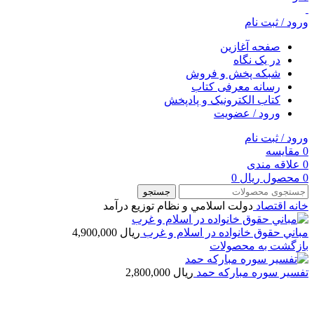
ورود / ثبت نام
صفحه آغازین
در یک نگاه
شبکه پخش و فروش
رسانه معرفی کتاب
کتاب الکترونیک و پادپخش
ورود / عضویت
ورود / ثبت نام
0
مقایسه
0
علاقه مندی
0
محصول
ریال
0
جستجو
خانه
اقتصاد
دولت اسلامي و نظام توزيع درآمد
مباني حقوق خانواده در اسلام و غرب
ریال
4,900,000
بازگشت به محصولات
تفسير سوره مباركه حمد
ریال
2,800,000