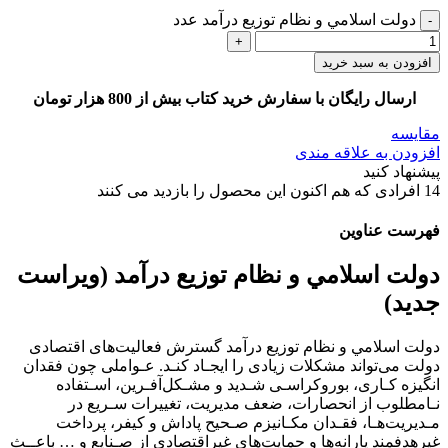
دولت اسلامي و نظام توزيع درآمد عدد
افزودن به سبد خرید
ارسال رایگان با سفارش خرید کتاب بیش از 800 هزار تومان
مقایسه
افزودن به علاقه مندی
پیشنهاد کنید
14
افرادی که هم اکنون این محصول را بازدید می کنند
فهرست عناوین
دولت اسلامي و نظام توزيع درآمد (ويراست
جديد)
دولت اسلامي و نظام توزيع درآمد ﮔﺴﺘﺮش ﻓﻌﺎﻟﻴﺖﻫﺎى اﻗﺘﺼﺎدى
دوﻟﺖ ﻣﻰﺗﻮاﻧﺪ ﻣﺸﻜﻼت زﻳﺎدى را اﻳﺠـﺎد ﻛﻨـﺪ. ﻋـﻮاﻣﻠﻰ ﭼﻮن ﻓﻘﺪان
اﻧﮕﻴﺰه ﻛـﺎرى، ﺑﻮروﻛﺮاﺳـﻰ ﺷـﺪﻳﺪ و ﻣﺸـﻜﻞآﻓـﺮﻳﻦ، اﺳـﺘﻔﺎده
ﻧـﺎﻣﻄﻠﻮب از اﻧﺤﺼﺎرات، ﺿﻌﻒ ﻣﺪﻳﺮﻳﺖ، ﺗﻐﻴﻴﺮات ﺳـﺮﻳﻊ در
ﻣـﺪﻳﺮﻳﺖﻫـﺎ، ﻓﻘـﺪان ﻣﻜـﺎﻧﻴﺰم ﺻـﺤﻴﺢ ﭘﺎداش و ﻛﻴﻔﺮ، ﭘﺮداﺧﺖ
ﻏﻴﺮﻫﺪﻓﻤﻨﺪ ﻳﺎراﻧﻪﻫﺎ و ﺣﻤﺎﻳﺖﻫﺎى ﻏﻴﺮاﻗﺘﺼﺎدى از ﺻـﻨﺎﻳﻊ و … ﺑﺎﻋــﺚ