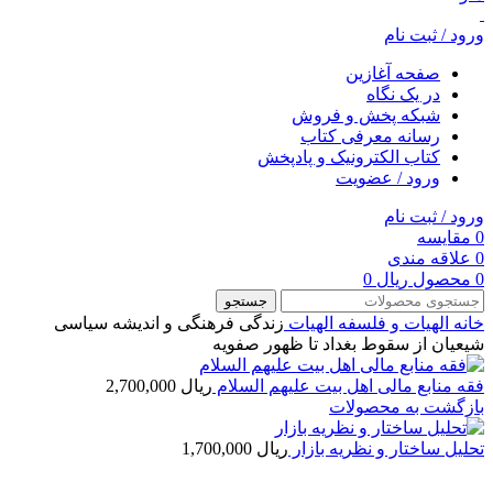
ورود / ثبت نام
صفحه آغازین
در یک نگاه
شبکه پخش و فروش
رسانه معرفی کتاب
کتاب الکترونیک و پادپخش
ورود / عضویت
ورود / ثبت نام
0
مقایسه
0
علاقه مندی
0
محصول
ریال
0
جستجو
خانه
الهیات و فلسفه
الهيات
زندگی فرهنگی و اندیشه سیاسی
شیعیان از سقوط بغداد تا ظهور صفویه
فقه منابع مالی اهل بیت علیهم السلام
ریال
2,700,000
بازگشت به محصولات
تحلیل ساختار و نظریه بازار
ریال
1,700,000