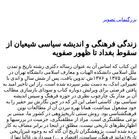
بزرگنمایی تصویر
زندگی فرهنگی و اندیشه سیاسی شیعیان از
سقوط بغداد تا ظهور صفویه
این کتاب که اساس آن به عنوان رساله دکتری رشته تاریخ و تمدن
ملل اسلامی دانشکده الهیات و معارف اسلامی دانشگاه تهران در
سالهای ۱۳۷۵ و ۱۳۷۶ش. تدوین یافت، پس از شش سال و اندی با
تغییراتی اندک، به دست نشر سپرده شده است. راز این تأخیر امید به
یافتن فرصتی برای ویرایش دوباره کتاب و سودای بازسازی مطالب
آن بر مدار یک چارچوب نظری ‌در حوزه فرهنگ و سپس اندیشه
سیاسی بود. کاستی اصلی این اثر که در حین نگارش نیز حقیر را به
خود مشغول می‎داشت، همانا بهره‎ نبردن آن از مطالعات نوین
فرهنگ‎شناسی بود. روش سنتی تاریخ‎پژوهی در کشور ما، مبتنی بر
نوعی مطلق‎نگری است. مراد از مطلق‎نگری، جزمیت در بررسیها و
اظهارنظرهای تاریخی نیست، مطلق در اینجا در برابر مضاف به کار
برده‎ شده است. پژوهشگران تاریخ آن گاه که به وجوه غیرتاریخی
تاریخ (مانند فرهنگ، سیاست، اقتصاد و …) می‎پردازند، غالباً تنها از