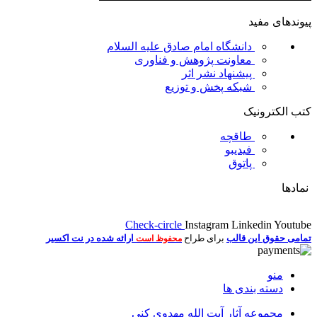
پیوندهای مفید
دانشگاه امام صادق علیه السلام
معاونت پژوهش و فناوری
پیشنهاد نشر اثر
شبکه پخش و توزیع
کتب الکترونیک
طاقچه
فیدیبو
پاتوق
نمادها
Check-circle
Instagram
Linkedin
Youtube
تمامی حقوق این قالب
برای طراح
ارائه شده در نت اکسیر
محفوظ است
منو
دسته بندی ها
مجموعه آثار آيت الله مهدوي كني