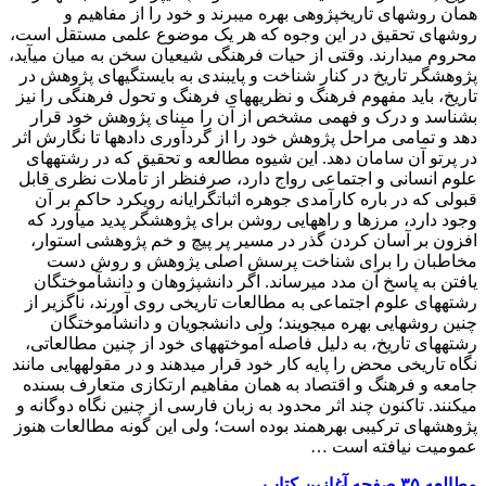
همان روشهای تاریخ‎پژوهی بهره می‎برند و خود را از مفاهیم و
روشهای تحقیق در این وجوه که هر یک موضوع علمی مستقل است،
محروم می‎دارند. وقتی از حیات فرهنگی شیعیان سخن به میان می‎آید،
پژوهشگر تاریخ در کنار شناخت و پایبندی به بایستگیهای پژوهش در
تاریخ، باید مفهوم فرهنگ و نظریه‎های فرهنگ و تحول فرهنگی را نیز
بشناسد و درک و فهمی مشخص از آن را مبنای پژوهش خود قرار
دهد و تمامی مراحل پژوهش خود را از گردآوری داده‎ها تا نگارش اثر
در پرتو آن سامان دهد. این شیوه مطالعه و تحقیق که در رشته‎های
علوم انسانی و اجتماعی رواج دارد، صرف‎نظر از تأملات نظری قابل
قبولی که در باره کارآمدی جوهره اثبات‎گرایانه رویکرد حاکم بر آن
وجود دارد، مرزها و راههایی روشن برای پژوهشگر پدید می‎آورد که
افزون بر آسان کردن گذر در مسیر پر پیچ و خم پژوهشی استوار،
مخاطبان را برای شناخت پرسش اصلی پژوهش و روش دست
یافتن به پاسخ آن مدد می‎رساند. اگر دانش‎پژوهان و دانش‎آموختگان
رشته‎های علوم اجتماعی به مطالعات تاریخی روی آورند، ناگزیر از
چنین روشهایی بهره می‎جویند؛ ولی دانشجویان و دانش‎آموختگان
رشته‎های تاریخ، به دلیل فاصله آموخته‎های خود از چنین مطالعاتی،
نگاه تاریخی محض را پایه کار خود قرار می‎دهند و در مقوله‎هایی مانند
جامعه و فرهنگ و اقتصاد به همان مفاهیم ارتکازی متعارف بسنده
می‎کنند. تاکنون چند اثر محدود به زبان فارسی از چنین نگاه دوگانه و
پژوهشهای ترکیبی بهره‎مند بوده است؛ ولی این گونه مطالعات هنوز
عمومیت نیافته است …
مطالعه ۳۵ صفحه آغازین کتاب