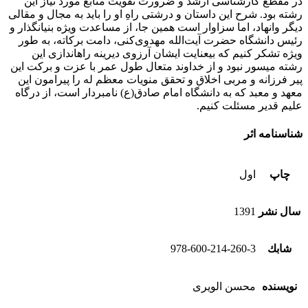
در مقطع کارشناسی ارشد و ضرورت تقویت منابع مورد نیاز این
رشته بود. شرح این داستان و درشتی‎ راهِ او را باید به مجال و مقالی
دیگر وانهاد، اما سزاوار است همین جا، از مساعدت ویژه بنیانگذار و
رئیس دانشگاه حضرت آیت‌الله مهدوی‌کنی، دامت برکاته، به طور
ویژه تشکر کنیم که بی‎عنایت ایشان آرزوی دیرینه راه‎اندازی این
رشته میسور نبود و از خداوند متعال طول عمر با عزت و برکت این
پیر فرزانه و مربی اخلاق و تحقق منویات معظم له را پیرامون این
معهد و معبد که به دانشگاه امام صادق(ع) نامبردار است، از درگاه
علیم قدیر مسئلت کنیم.
شناسنامه اثر
چاپ
اول
سال نشر
1391
شابك
978-600-214-260-3
نویسنده
محسن الویری