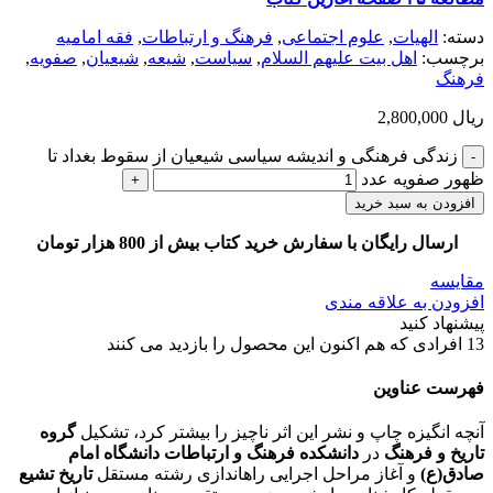
دسته:
الهيات
,
علوم اجتماعی
,
فرهنگ و ارتباطات
,
فقه امامیه
برچسب:
اهل بیت علیهم السلام
,
سیاست
,
شیعه
,
شیعیان
,
صفویه
,
فرهنگ
ریال
2,800,000
زندگی فرهنگی و اندیشه سیاسی شیعیان از سقوط بغداد تا
ظهور صفویه عدد
افزودن به سبد خرید
ارسال رایگان با سفارش خرید کتاب بیش از 800 هزار تومان
مقایسه
افزودن به علاقه مندی
پیشنهاد کنید
13
افرادی که هم اکنون این محصول را بازدید می کنند
فهرست عناوین
آنچه انگیزه چاپ و نشر این اثر ناچیز را بیشتر کرد، تشکیل
گروه
تاریخ و فرهنگ
در
دانشکده فرهنگ و ارتباطات دانشگاه امام
صادق(ع)
و آغاز مراحل اجرایی راه‎اندازی رشته مستقل
تاریخ تشیع