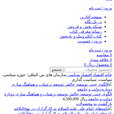
ورود / ثبت نام
صفحه آغازین
در یک نگاه
شبکه پخش و فروش
رسانه معرفی کتاب
کتاب الکترونیک و پادپخش
ورود / عضویت
ورود / ثبت نام
0
مقایسه
0
علاقه مندی
0
محصول
ریال
0
جستجو
خانه
اقتصاد
اقتصاد سیاسی
سازمان های بین المللی؛ حوزه سیاسی،
سیاست، سیاست گذاری
الگوی چینی توسعه: چالش توسعه پرشتاب و هماهنگ سازی دوباره
دولت و جامعه
ریال
4,500,000
بازگشت به محصولات
نامه‌های امام علی علیه السلام به کارگزاران در نهج‌البلاغه