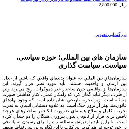
ریال
2,800,000
بزرگنمایی تصویر
سازمان های بین المللی؛ حوزه سیاسی،
سیاست، سیاست گذاری
سازمان‌هاي بين‌ المللي به عنوان پديده‌اي واقعي که ناشي از جدال
بين آرمان و واقعيت هستند، بايد مورد نظر قرار گيرند. اين
سازمان‌ها از نواقصي چون ساختار غير دموکرات، رنج مي‌برند ولي
از طرف ديگر نبايد گمان کرد که راهکار عملي، کنار گذاشتن صورت
مسئله است، زيرا تجربة تاريخي نشان داده است که وجود نهادهاي
قانون‌مند بهتر از بروز جنگ است. به علاوه دستيابي انسان به قدرت
تخريب کامل و سلاح هسته‌اي ضرورت اتکاء بر ساختارهاي هرچند
ناقص براي فرار از نابودي بدون پيروزي همگان را دو چندان کرده
است. بنابراين بايد با پذيرش مسئله، راه را براي رسيدن به پاسخي
در خور توجه فراهم کرد. اين کتاب با اين نگاه به بررسي نقاط ضعف