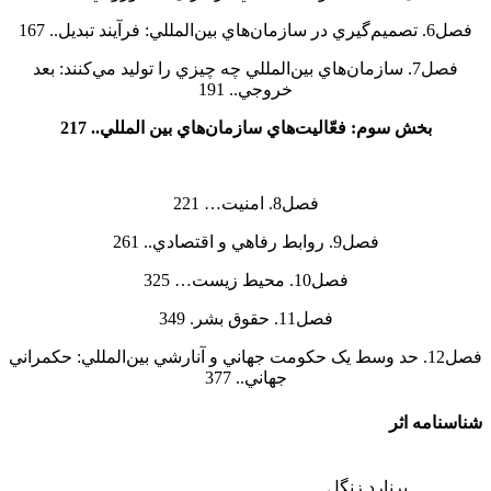
فصل6. تصميم‌گيري در سازمان‌هاي بين‌المللي: فرآيند تبديل.. 167
فصل7. سازمان‌هاي بين‌المللي چه چيزي را توليد مي‌کنند: بعد
خروجي.. 191
بخش سوم: فعّاليت‌هاي سازمان‌هاي بين المللي.. 217
فصل8. امنيت… 221
فصل9. روابط رفاهي و اقتصادي.. 261
فصل10. محيط زيست… 325
فصل11. حقوق بشر. 349
فصل12. حد وسط يک حکومت جهاني و آنارشي بين‌المللي: حکمراني
جهاني.. 377
شناسنامه اثر
برنارد زنگل