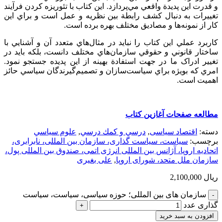
و قدرت اين پديدة واقعي مي‌پردازد. اين کتاب با تئوريزه کردن فرآيند
تغييرات به دنبال کشف رابطة بين نظريه و عمل است و براي اين
کار از نمونه‌ها و مصاديق مختلف بهره برده است.
کاربرد عملي اين کتاب را نبايد در مثال‌هاي متعدد آن و آشنايي با
ساختار قانوني و حقوقي سازمان‌هاي مختلف دانست، بلکه بايد در
تغيير ادراک ما در جهت استفادة بهينه از اين پديده جستجو نمود.
امري که بويژه براي سياست‌سازان و تصميم‌گيرندگان سياسي حائز
اهميت است.
مطالعه صفحات آغازین کتاب
دسته:
اقتصاد سیاسی
,
درسي و كمك درسي
,
علوم سياسي
برچسب:
سیاست، سیاست گذاری، سازمان بین المللی، نابرابری،
اتحادیه اروپا، آژانس بین المللی انرژی اتمی، صندوق بین المللی پول،
سازمان ملل متحد، شورای اروپا
,
علی بغیری
ریال
2,100,000
سازمان های بین المللی؛ حوزه سیاسی، سیاست، سیاست
گذاری عدد
افزودن به سبد خرید