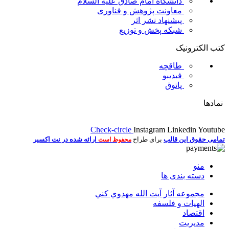
دانشگاه امام صادق علیه السلام
معاونت پژوهش و فناوری
پیشنهاد نشر اثر
شبکه پخش و توزیع
کتب الکترونیک
طاقچه
فیدیبو
پاتوق
نمادها
Check-circle
Instagram
Linkedin
Youtube
تمامی حقوق این قالب
برای طراح
ارائه شده در نت اکسیر
محفوظ است
منو
دسته بندی ها
مجموعه آثار آيت الله مهدوي كني
الهیات و فلسفه
اقتصاد
مديريت