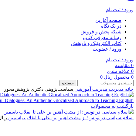
ورود / ثبت نام
صفحه آغازین
در یک نگاه
شبکه پخش و فروش
رسانه معرفی کتاب
کتاب الکترونیک و پادپخش
ورود / عضویت
ورود / ثبت نام
0
مقایسه
0
علاقه مندی
0
محصول
ریال
0
جستجو
خانه
مديريت
مدیریت آموزشی
سیاست‌پژوهی دکتری پژوهش‌محور
ul Dialogues: An Authentic Glocalized Approach to Teaching English
بازگشت به محصولات
اسلام سیاسی در تونس؛ از مشت آهنین بن علی تا انقلاب یاسمین
ریال