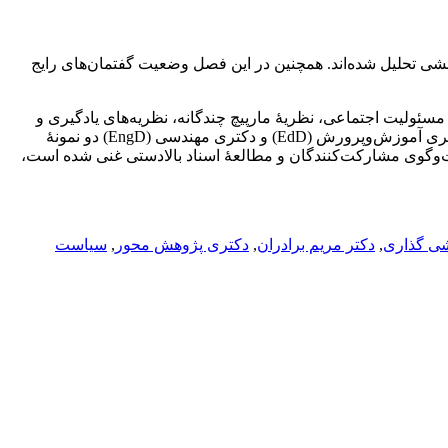
یابی این خط‌مشی تحلیل شده‌اند. همچنین در این فصل وضعیت گفتمان‌های رایج
تأثر از بازتعریف علم، مسئولیت اجتماعی، نظریۀ مارپیچ چندگانه، نظریه‌های یادگیری و
نوآوری، مباحث تغییرات سیاستی -از تضمین کیفیت تا تجاری‌سازی- و سرانجام اصلاحات دورۀ دکتری اختصاص یافته است. در این فصل، دکتری آموزش‌وپرورش (EdD) و دکتری مهندسی (EngD) دو نمونۀ
ت‌وگوی مشارکت‌کنندگان و مطالعۀ اسناد بالادستی غنی شده است،
ی گذاری
,
دکتر مریم برادران
,
دکتری پژوهش محور
,
سیاست