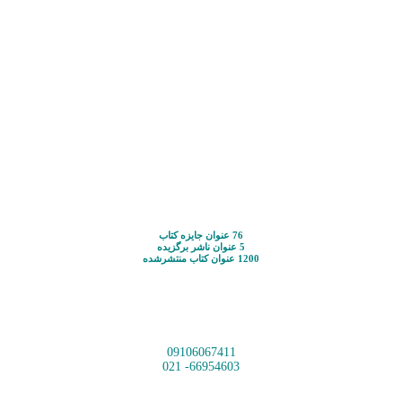
76 عنوان جایزه کتاب
5 عنوان ناشر برگزیده
1200 عنوان کتاب منتشرشده
09106067411
66954603- 021