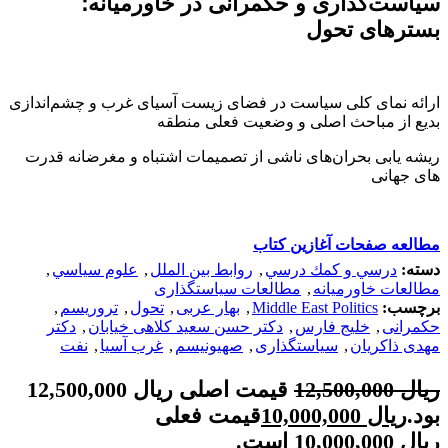
سیاست‌گذاری و حکمرانی در خاورمیانه؛
بسترهای تحول
ارائه نمای کلی سیاست در فضای زیست آسیای غرب و چشم‌اندازی
بدیع از مباحث اصلی و وضعیت فعلی منطقه
ریشه ‌یابی بحران‌های ناشی از تصمیمات اشتباه و مغرضانه قدرت
های جهانی
مطالعه صفحات آغازین کتاب
دسته:
درسي و كمك درسي
,
روابط بین الملل
,
علوم سياسي
,
مطالعات خاورمیانه
,
مطالعات سیاستگذاری
برچسب:
Middle East Politics
,
بهار عربی
,
تحول
,
تروریسم
,
حکمرانی
,
خلیج فارس
,
دکتر حسن سعید کلاهی خیابان
,
دکتر
مهدی ذاکریان
,
سیاستگذاری
,
صهیونیسم
,
غرب آسیا
,
نفت
ریال
12,500,000
قیمت اصلی ریال 12,500,000
بود.
ریال
10,000,000
قیمت فعلی
ریال 10,000,000 است.