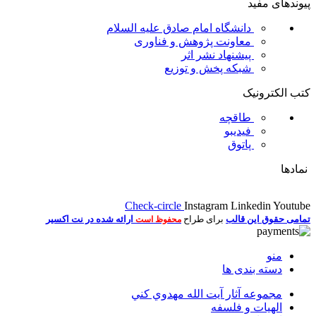
پیوندهای مفید
دانشگاه امام صادق علیه السلام
معاونت پژوهش و فناوری
پیشنهاد نشر اثر
شبکه پخش و توزیع
کتب الکترونیک
طاقچه
فیدیبو
پاتوق
نمادها
Check-circle
Instagram
Linkedin
Youtube
تمامی حقوق این قالب
برای طراح
ارائه شده در نت اکسیر
محفوظ است
منو
دسته بندی ها
مجموعه آثار آيت الله مهدوي كني
الهیات و فلسفه