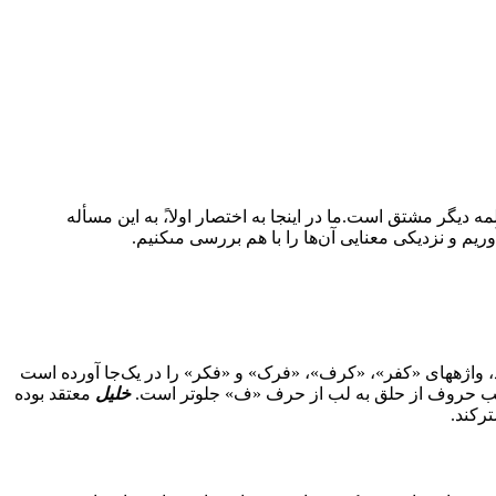
 دیگر مشتق است.ما در اینجا به اختصار اولا،ً به این مسأله
ریم و نزدیکى معنایى آن‌ها را با هم بررسى مى‏کنیم.
 واژه‏هاى «کفر»، «کرف»، «فرک» و «فکر» را در یک‌جا آورده است
ترتیب حروف از حلق به لب از حرف «ف» جلوتر است.
خلیل
معتقد بوده
رکند.