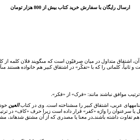
ارسال رایگان با سفارش خرید کتاب بیش از 800 هزار تومان
 اشتقاق متداول در میان صرفیّون است که مى‏گویند فلان کلمه از کلمه
نیاً، کلماتى را که با «تفکّر» در اشتقاق کبیر هم خانواده هستند مى‏آو
رتیب موافق نباشند مانند: «فرک» از «فکر».
العین
خود،
 مدخل یا سر‌عنوان را واژه «کفر» قرار داده است زیرا حرف «کاف» در 
 تفاوت داشته باشند‌ـ‌‌در معنا یا مصدرى که از آن مشتق شده‏اند، مشت