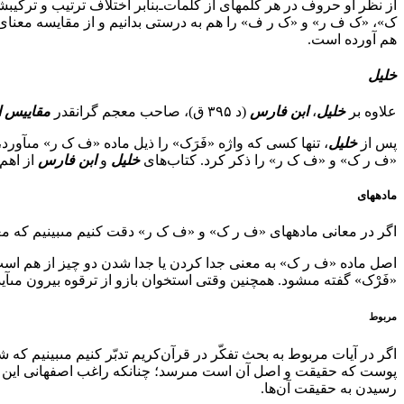
از نظر او حروف در هر کلمه‏اى از کلمات‌ـ‌‌بنابر اختلاف ترتیب و ترکیبش
ک»، «ک ف ر» و «ک ر ف» را هم به درستى بدانیم و از مقایسه معناى ای
هم آورده است.
خلیل
علاوه بر
خلیل
،
ابن فارس
(د ۳۹۵ ق)، صاحب معجم گرانقدر
مقاییس ا
پس از
خلیل
، تنها کسى که واژه «فَرَک» را ذیل ماده «ف ک ر» مى‏آورد
«ف ر ک» و «ف ک ر» را ذکر کرد. کتاب‌هاى
خلیل
و
ابن فارس
از اهم
ماده‏هاى
اگر در معانى ماده‏هاى «ف ر ک» و «ف ک ر» دقت کنیم مى‏بینیم که 
اصل ماده «ف ر ک» به معنى جدا کردن یا جدا شدن دو چیز از هم است. م
«فَرْک» گفته مى‏شود. همچنین وقتى استخوان بازو از ترقوه بیرون مى‏آید 
مربوط
اگر در آیات مربوط به بحث تفکّر در قرآن‌کریم تدبّر کنیم مى‏بینیم ک
پوست که حقیقت و اصل آن است مى‏رسد؛ چنانکه راغب اصفهانى این ارتباط
رسیدن به حقیقت آن‌ها.