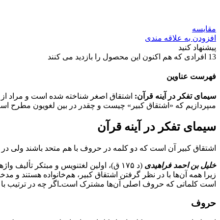
مقایسه
افزودن به علاقه مندی
پیشنهاد کنید
13
افرادی که هم اکنون این محصول را بازدید می کنند
فهرست عناوین
سیمای تفکر در آینه قرآن:
اشتقاق اصغر شناخته شده است و مراد از آن،
مى‏پردازیم که «اشتقاق کبیر» چیست و چقدر در بین لغویون مطرح است و ثا
سیمای تفکر در آینه قرآن
اشتقاق کبیر آن است که دو کلمه در حروف با هم متحد باشند ولى در ت
خلیل بن احمد فراهیدى
(د ۱۷۵ ق)، اولین لغت‏نویس و مبتکر تألیف واژه‏نامه‏هاى عربى، اشتقاق کبیر را مى‏شناخته است. وى در کتاب
زیرا همه آن‌ها با در نظر گرفتن اشتقاق کبیر، هم‌خانواده هستند و
است کلماتى که حروف اصلى آن‌ها مشترک است‌ـ‌‌اگر چه در ترتیب با هم
حروف