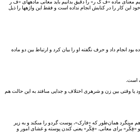
م معناى ماده «ف ک ر» را دقیق بدانیم باید معانى ماده‏هاى «ف ر
ود این کار را در کتابش انجام نداده است و فقط این واژه‏ها را ذیل
ده بود انجام داد و حرف نگفته او را بیان کرد و ارتباط بین دو ماده
ک است.
د یا وقتى بین زن و شرهرى اختلاف و جدایى مى‏افتد به این حالت هم
م مى‏نگرد همان‌طور که «فارک»، پوست گردو را مى‏کند و به زیر
«فِکْر» براى معانى. «فِکْر» یعنى کندن پوسته و غشاى امور و