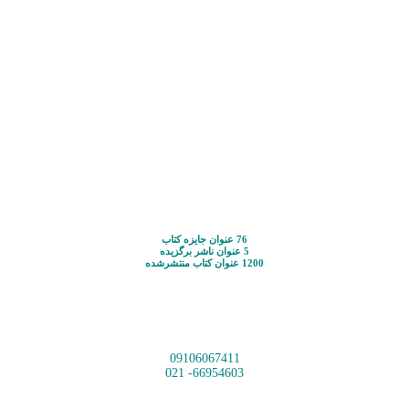
76 عنوان جایزه کتاب
5 عنوان ناشر برگزیده
1200 عنوان کتاب منتشرشده
09106067411
66954603- 021