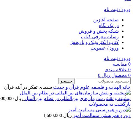
ورود / ثبت نام
صفحه آغازین
در یک نگاه
شبکه پخش و فروش
رسانه معرفی کتاب
کتاب الکترونیک و پادپخش
ورود / عضویت
ورود / ثبت نام
0
مقایسه
0
علاقه مندی
0
محصول
ریال
0
جستجو
خانه
الهیات و فلسفه
علوم قرآن و حدیث
سیمای تفکر در آینه قرآن
پیشینه و نقش سازمان‌های بین‌المللی در نظام بین الملل
ریال
3,900,000
بازگشت به محصولات
دین و همزیستی مسالمت آمیز
ریال
1,600,000