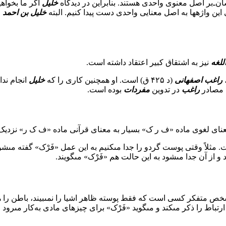
ان‌ـ‌‌بر اصل معنوى واحدى هستند. بنابراین در دیدگاه
خلیل
اگر ما بخواهی
ن واژه‏ها به اصل معنایى واحدى دست پیدا کنیم. البته
خلیل بن احمد
خ
للغه
نیز به اشتقاق کبیر اعتقاد داشته است.
،
راغب اصفهانى
(د ۴۲۵ ق) است. او همچنین کارى را که
خلیل
انجام ندا
 مصادر
راغب
در تدوین
مفردات
بوده است.
معناى لغوى ماده «ف ر ک» بسیار به معناى قرآنى ماده «ف ک ر» نزدی
ثلاً وقتى پوست گردو را جدا مى‏کنیم به این عمل «فَرْک» گفته مى‏شو
و از آن جدا مى‏شود به این حالت هم «فَرْک» مى‏گویند.
ه شخص متفکر کسى است که فقط پوسته ظاهر اشیا را نمى‏بیند، باطن را ه
 را ذکر مى‏کند و مى‏گوید «فَرْک» براى چیزهاى مادى به‌کار مى‏رود و 