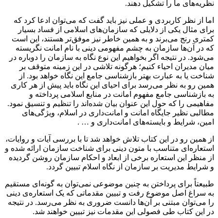
نظریه‌‌های ما را تشکیل دهند.
اما از نظر کاربردی و عملی نیز باید گفت که می‌توان ادعا کرد که
برای مثال یکی از دلایلی که سازمان‌های اسلامی از فساد بسیار
کمتری رنج می‌برند و به همین خاطر نیز موفق‌تر هستند، این است
که در آن‌ها سازمان به چشم مفهومی دینی با نام امانت نگریسته
می‌شود. در نتیجه اگر بخواهیم این نوع نگاه به سازمان را دوباره در
میان مدیران احیاء کنیم؛ هرگونه تلاشی در این زمینه متوقف بر
شناخت یا به عبارت بهتر بازشناسی جامع این نگاه خواهد بود. از
همین رو به نظر می‌رسد برای احیای این نگاه باید پیش از هر کاری
به بازشناسی جامع مفهوم امانت در منابع اسلامی پرداخته و
مفاهیمی را که حول این عنوان بیان شده‌اند را تنظیم و تنسیق نمود.
مطالبی نظیر جایگاه امانت و امانت‌داری در اسلام، ویژگی‌های
امین، شرایط و بایسته‌های امانت‌داری و … .
از همین رو در این کتاب تلاش خواهد شد تا با بررسی آیات و روایات،
استعاره‌ای متناسب با متون دینی برای شناخت سازمان ارائه شده و
از منظر این استعاره برخی از ابعاد و احکام سازمان روشن گردیده
و شرایط مدیریت بر سازمان از نگاه اسلام تبیین گردد.
طبیعتاً برای پرداختن به چنین موضوعی نمی‌توان به گونه‌ای مستقیم
به سراغ اصل موضوع رفت و تبیین مقدماتی که یک استعاره‌ی دینی
را می‌توان مبتنی بر آن‌ها دانست ضروری به نظر می‌رسد. در نتیجه
در این کتاب طی فصولی این مقدمات نیز تبیین خواهند شد.