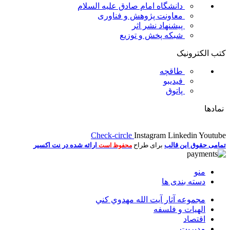
دانشگاه امام صادق علیه السلام
معاونت پژوهش و فناوری
پیشنهاد نشر اثر
شبکه پخش و توزیع
کتب الکترونیک
طاقچه
فیدیبو
پاتوق
نمادها
Check-circle
Instagram
Linkedin
Youtube
تمامی حقوق این قالب
برای طراح
ارائه شده در نت اکسیر
محفوظ است
منو
دسته بندی ها
مجموعه آثار آيت الله مهدوي كني
الهیات و فلسفه
اقتصاد
مديريت