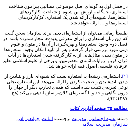
در فصل اول به گونه‌ای اصل موضوعی مطالبی پیرامون شناخت
استعاری، جایگاه و ارزش این شیوه از شناخت، کارکردهای
استعاره‌ها، شیوه‌های ارائه شدن یک استعاره، کژکارکردهای
استعاره‌ها و … ارائه خواهد شد.
طبیعتاً زمانی می‌توان از استعاره‌ای دینی برای سازمان سخن گفت
که دین زبان استعاری را برای معرفی پدیده‌ها مجاز شمرده باشد. در
فصل دوم وجود استعاره‌ها و بهره‌گیری از آن‌ها در متون و علوم
دینی مورد بررسی قرار گرفته و پس از تأیید امکان وجود استعاره‌ها
در متون دینی، مثال‌هایی از به کار گرفته شدن استعاره‌ها در آیات
قرآن کریم، روایات ائمه‌ی معصومین: و برخی از علوم اسلامی نظیر
عرفان، فلسفه، اصول فقه ارائه خواهد شد.
[۱]
. استعاره‌ی ریشه‌ای، استعاره‌ایست که شیوه‌ای بارز و بنیادین از
دیدن، اندیشیدن و صحبت کردن را ارائه می‌دهد. این استعاره تجلی
نوعی تجربه‌ی تثبیت شده است که همه‌ی تجارب دیگر از جهان را
درون نگاهی واحد و با گستره‌ای کلان‌تر سازماندهی می‌کند (هچ
۱۳۸۷: ۹۲).
مطالعه ۳۵ صفحه آغازین کتاب
دسته:
علوم اجتماعی
,
مديريت
برچسب:
امانت
,
جوانعلی آذر
,
سازمان
,
مدیریت اسلامی