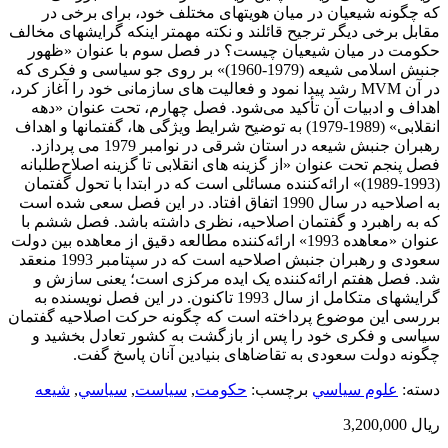
که چگونه شیعیان در میان هویتهای مختلف خود، برای برخی در
مقابل برخی دیگر ترجیح قائلند و نکته مهمتر اینکه گرایشهای مخالف
حکومت در میان شیعیان چیست؟ در فصل سوم با عنوان «ظهور
جنبش اسلامی شیعه (1979-1960)» بر روی جو سیاسی و فکری که
در آن MVM رشد پیدا نمود و فعالیت های سازمانی خود را آغاز کرد،
اهداف و ادبیات آن تأکید می‌شود. فصل چهارم، تحت عنوان «دهه
انقلابی» (1989-1979) به توضیح شرایط ویژگی ها، گفتمانها و اهداف
رهبران جنبش شیعه در استان شرقی در نوامبر 1979 می پردازد.
فصل پنجم تحت عنوان «از گزینه های انقلابی تا گزینه اصلاح‌طلبانه
(1993-1989)» ارائه‌کننده مسائلی است که در ابتدا با تحول گفتمان
به اصلاحیه در سال 1990 اتفاق افتاد. در این فصل سعی شده است
که به راهبرد و گفتمان اصلاحیه، نظری داشته باشد. فصل ششم با
عنوان «معاهده 1993» ارائه‌کننده مطالعه دقیق از معاهده بین دولت
سعودی و رهبران جنبش اصلاحیه است که در سپتامبر 1993 منعقد
شد. فصل هفتم ارائه‌کننده یک ایده مرکزی است؛ یعنی سازش و
گرایشهای متکامل از سال 1993 تاکنون. در این فصل نویسنده به
بررسی این موضوع پرداخته است که چگونه حرکت اصلاحیه گفتمان
سیاسی و فکری خود را پس از بازگشت به کشور تعادل بخشید و
چگونه دولت سعودی به تقاضاهای بنیادین آنان پاسخ گفت.
دسته:
علوم سياسي
برچسب:
حكومت
,
سياست
,
سياسي
,
شيعه
ریال
3,200,000