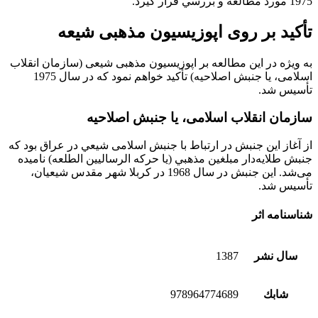
1975 مورد مطالعه و بررسي قرار گیرد.
تأکید بر روی اپوزیسیون مذهبی شیعه
به ويژه در اين مطالعه بر اپوزيسيون مذهبی شيعی (سازمان انقلاب
اسلامی، يا جنبش اصلاحيه) تأکيد خواهم نمود که در سال 1975
تأسيس شد.
سازمان انقلاب اسلامی، يا جنبش اصلاحيه
از آغاز اين جنبش در ارتباط با جنبش اسلامی شيعي در عراق بود که
جنبش طلايه‌دار مبلغين مذهبي (يا حرکه الرساليين الطلعه) ناميده
می‌شد. این جنبش در سال 1968 در کربلا شهر مقدس شيعيان،
تأسيس شد.
شناسنامه اثر
سال نشر
1387
شابك
978964774689