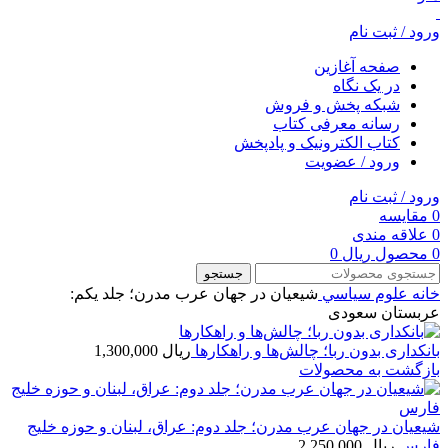
ورود / ثبت نام
صفحه آغازین
در یک نگاه
شبکه پخش و فروش
رسانه معرفی کتاب
کتاب الکترونیک و پادپخش
ورود / عضویت
ورود / ثبت نام
0
مقایسه
0
علاقه مندی
0
محصول
ریال
0
جستجو
خانه
علوم سياسي
شیعیان در جهان عرب مدرن؛ جلد یکم:
عربستان سعودی
بانکداری بدون ربا؛ چالش‌ها و راهکارها
ریال
1,300,000
بازگشت به محصولات
شیعیان در جهان عرب مدرن؛ جلد دوم: عراق، لبنان و حوزه خلیج
فارس
ریال
2,250,000